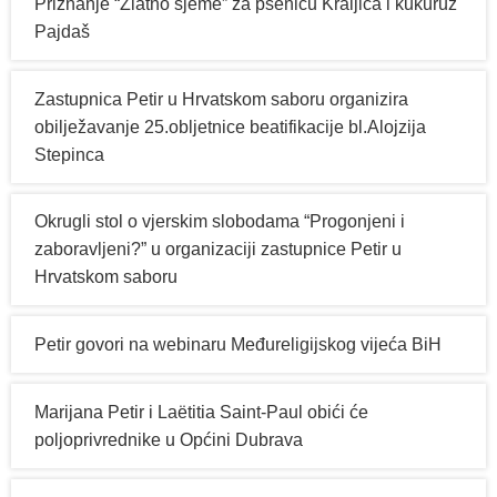
Priznanje “Zlatno sjeme” za pšenicu Kraljica i kukuruz
Pajdaš
Zastupnica Petir u Hrvatskom saboru organizira
obilježavanje 25.obljetnice beatifikacije bl.Alojzija
Stepinca
Okrugli stol o vjerskim slobodama “Progonjeni i
zaboravljeni?” u organizaciji zastupnice Petir u
Hrvatskom saboru
Petir govori na webinaru Međureligijskog vijeća BiH
Marijana Petir i Laëtitia Saint-Paul obići će
poljoprivrednike u Općini Dubrava