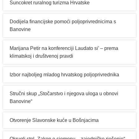
Suncokret ruralnog turizma Hrvatske
Dodijela financijske pomoći poljoprivrednicima s
Banovine
Marijana Petir na konferenciji Laudato si’ – prema
klimatskoj i društvenoj pravdi
Izbor najboljeg mladog hrvatskog poljoprivrednika
Stručni skup „Stočarstvo i njegova uloga u obnovi
Banovine“
Otvorenje Slavonske kuće u Bošnjacima
Okrugli stol „Zakon o sjemenu – zajedničko rješenje“