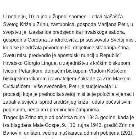
U nedjelju, 10. rujna u župnoj spomen – crkvi Našašća
Svetog Križa u Zrinu, zastupnica, gospođa Marijana Petir, u
svojstvu je izaslanice predsjednika Hrvatskoga sabora,
gospodina Gordana Jandrokovića, prisustvovala Svetoj misi,
koja se je održala povodom 80. obljetnice stradanja Zrina.
Svetu misu predvodio je apostolski nuncij u Republici
Hrvatsko Giorgio Lingua, u zajedništvu s krčkim biskupom
Ivicom Petanjkom, domaćim biskupom Vladom Košićem,
biskupskim vikarom i ravnateljem Zaklade za Zrin Markom
Cvitkušićem i više svećenika. Petir je sudjelovala i u
procesiji koja je prethodila svetoj misi te je položila vijenac i
zapalila svijeću ispred središnjeg križa i odala počast svim
poginulim, nestalim i preminulim Zrinjanima.
Tragedija Zrina traje od početka rujna 1943. godine, kada je
iza blagdana Male Gospe, 9. i 10. rujna 1943. gradić Zrin na
Banovini uništen, većina muškaraca odmah pobijena (291),