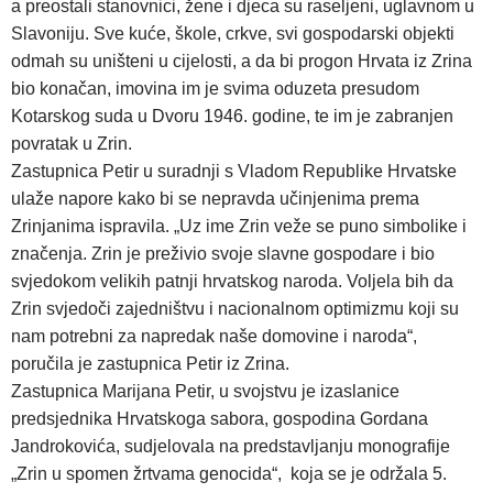
a preostali stanovnici, žene i djeca su raseljeni, uglavnom u
Slavoniju. Sve kuće, škole, crkve, svi gospodarski objekti
odmah su uništeni u cijelosti, a da bi progon Hrvata iz Zrina
bio konačan, imovina im je svima oduzeta presudom
Kotarskog suda u Dvoru 1946. godine, te im je zabranjen
povratak u Zrin.
Zastupnica Petir u suradnji s Vladom Republike Hrvatske
ulaže napore kako bi se nepravda učinjenima prema
Zrinjanima ispravila. „Uz ime Zrin veže se puno simbolike i
značenja. Zrin je preživio svoje slavne gospodare i bio
svjedokom velikih patnji hrvatskog naroda. Voljela bih da
Zrin svjedoči zajedništvu i nacionalnom optimizmu koji su
nam potrebni za napredak naše domovine i naroda“,
poručila je zastupnica Petir iz Zrina.
Zastupnica Marijana Petir, u svojstvu je izaslanice
predsjednika Hrvatskoga sabora, gospodina Gordana
Jandrokovića, sudjelovala na predstavljanju monografije
„Zrin u spomen žrtvama genocida“, koja se je održala 5.