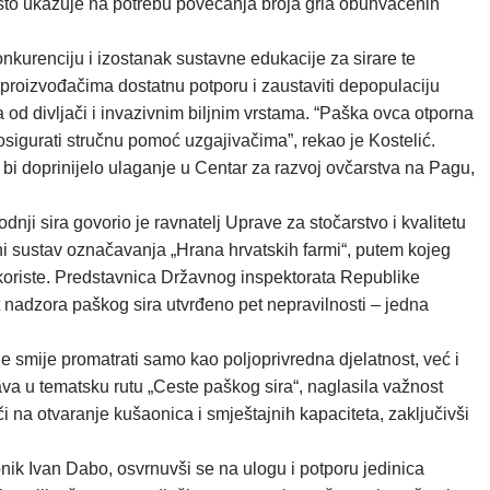
, što ukazuje na potrebu povećanja broja grla obuhvaćenih
onkurenciju i izostanak sustavne edukacije za sirare te
i proizvođačima dostatnu potporu i zaustaviti depopulaciju
a od divljači i invazivnim biljnim vrstama. “Paška ovca otporna
 osigurati stručnu pomoć uzgajivačima”, rekao je Kostelić.
bi doprinijelo ulaganje u Centar za razvoj ovčarstva na Pagu,
nji sira govorio je ravnatelj Uprave za stočarstvo i kvalitetu
i sustav označavanja „Hrana hrvatskih farmi“, putem kojeg
koriste. Predstavnica Državnog inspektorata Republike
vet nadzora paškog sira utvrđeno pet nepravilnosti – jedna
e smije promatrati samo kao poljoprivredna djelatnost, već i
stava u tematsku rutu „Ceste paškog sira“, naglasila važnost
i na otvaranje kušaonica i smještajnih kapaciteta, zaključivši
nik Ivan Dabo, osvrnuvši se na ulogu i potporu jedinica