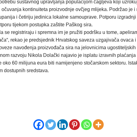
potrebu sustavnog upravljanja populacijom čagljeva koji uzrokuj
i očuvanja kontinuiteta proizvodnje ovčjeg mlijeka. Podržao je i
 županija i četiriju jedinica lokalne samouprave. Potporu izgradn
tporu tijekom postupka zaštite Paškog sira.
 se registriraju i spremna im je pružiti podršku u tome, apelir
ča“, rekao je predsjednik Hrvatskog saveza uzgajivača ovaca i
obveze navođenja proizvođača sira na jelovnicima ugostiteljskih
alnom razvoju Nikola Dolački najavio je isplatu izravnih plaćanja 
e oko 60 milijuna eura biti namijenjeno stočarskom sektoru. Istak
jem dostupnih sredstava.