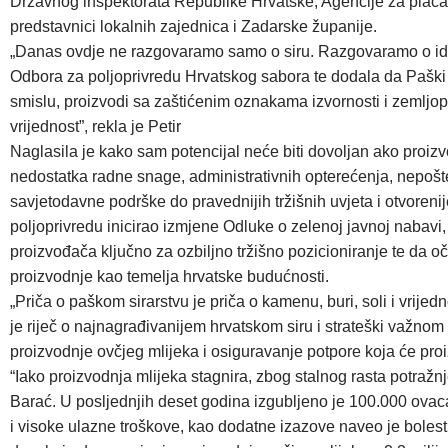
Državnog inspektorata Republike Hrvatske, Agencije za plaćanj
predstavnici lokalnih zajednica i Zadarske županije.
„Danas ovdje ne razgovaramo samo o siru. Razgovaramo o ident
Odbora za poljoprivredu Hrvatskog sabora te dodala da Paški si
smislu, proizvodi sa zaštićenim oznakama izvornosti i zemljop
vrijednost”, rekla je Petir
Naglasila je kako sam potencijal neće biti dovoljan ako proiz
nedostatka radne snage, administrativnih opterećenja, nepoštene
savjetodavne podrške do pravednijih tržišnih uvjeta i otvore
poljoprivredu inicirao izmjene Odluke o zelenoj javnoj nabavi
proizvođača ključno za ozbiljno tržišno pozicioniranje te da o
proizvodnje kao temelja hrvatske budućnosti.
„Priča o paškom sirarstvu je priča o kamenu, buri, soli i vrij
je riječ o najnagrađivanijem hrvatskom siru i strateški važnom 
proizvodnje ovčjeg mlijeka i osiguravanje potpore koja će pro
“Iako proizvodnja mlijeka stagnira, zbog stalnog rasta potraž
Barać. U posljednjih deset godina izgubljeno je 100.000 ovaca, 
i visoke ulazne troškove, kao dodatne izazove naveo je bolest