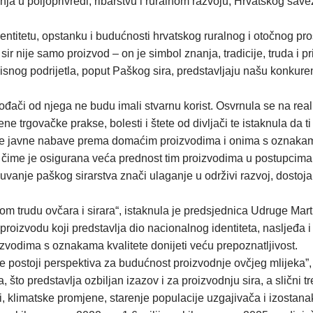
a u poljoprivredi, ribarstvu i ruralnom razvoju, Hrvatskog sav
itetu, opstanku i budućnosti hrvatskog ruralnog i otočnog prost
r nije samo proizvod – on je simbol znanja, tradicije, truda i 
isnog podrijetla, poput Paškog sira, predstavljaju našu konkuren
vođači od njega ne budu imali stvarnu korist. Osvrnula se na re
 trgovačke prakse, bolesti i štete od divljači te istaknula da t
nije javne nabave prema domaćim proizvodima i onima s oznakama
, čime je osigurana veća prednost tim proizvodima u postupcima
čuvanje paškog sirarstva znači ulaganje u održivi razvoj, dosto
ednom trudu ovčara i sirara“, istaknula je predsjednica Udruge M
proizvodu koji predstavlja dio nacionalnog identiteta, nasljeđa 
izvodima s oznakama kvalitete donijeti veću prepoznatljivost.
nje postoji perspektiva za budućnost proizvodnje ovčjeg mlijeka
što predstavlja ozbiljan izazov i za proizvodnju sira, a slični tr
i, klimatske promjene, starenje populacije uzgajivača i izostan