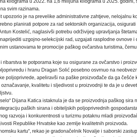
una kilograma u 2022. na 1,6 milijuna kilograma u 2025. godini
 na svim razinama.
 upozorio je na prevelike administrativne zahtjeve, nelojalnu k
ebno planirati potpore za rad sektorskih organizacija, osigurat
Antun Kostelić, naglasivši potrebu održivijeg upravljanja štetam
naprijediti uzgojno-selekcijski rad, uzgajati rasplodne ovnove i
učnim ustanovama te promocije paškog ovčarstva turistima, čemu 
ribarstva te potporama koje su osigurane za ovčarstvo i proizvod
oljoprivredu i hranu Dragan Solić posebno osvrnuo na neobvezn
e poljoprivrede, apeliravši na paške proizvođače da ga češće 
a označavanje, kvalitetu i sljedivost u proizvodnji te da je u de
jstvu.
selo“ Dijana Katica istaknula je da se proizvodnja paškog sira n
e integraciju paških sirana i obiteljskih poljoprivrednih gospodar
alnog razvoja i konkurentnosti u turizmu potaknu mladi proizvođač
ljivosti Republike Hrvatske kao zemlje kvalitetnih proizvoda.
nomsku kartu“, rekao je gradonačelnik Novalje i saborski zastup