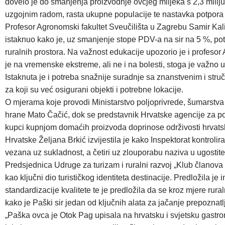
dovelo je do smanjenja proizvodnje ovčjeg mlijeka s 2,3 milij
uzgojnim radom, rasta ukupne populacije te nastavka potpora
Profesor Agronomski fakultet Sveučilišta u Zagrebu Samir Kalit
istaknuo kako je, uz smanjenje stope PDV-a na sir na 5 %, potr
ruralnih prostora. Na važnost edukacije upozorio je i profesor 
je na vremenske ekstreme, ali ne i na bolesti, stoga je važno u
Istaknuta je i potreba snažnije suradnje sa znanstvenim i str
za koji su već osigurani objekti i potrebne lokacije.
O mjerama koje provodi Ministarstvo poljoprivrede, šumarstva i 
hrane Mato Čačić, dok se predstavnik Hrvatske agencije za p
kupci kupnjom domaćih proizvoda doprinose održivosti hrvatsk
Hrvatske Željana Brkić izvijestila je kako Inspektorat kontrolir
vezana uz sukladnost, a četiri uz zlouporabu naziva u ugostitel
Predsjednica Udruge za turizam i ruralni razvoj „Klub članova 
kao ključni dio turističkog identiteta destinacije. Predložila j
standardizacije kvalitete te je predložila da se kroz mjere rur
kako je Paški sir jedan od ključnih alata za jačanje prepoznat
„Paška ovca je Otok Pag upisala na hrvatsku i svjetsku gastro