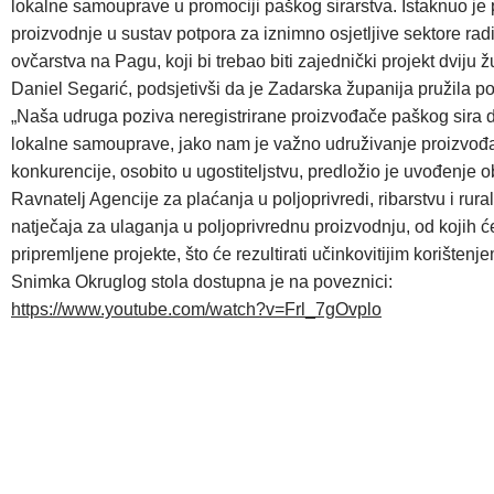
lokalne samouprave u promociji paškog sirarstva. Istaknuo je 
proizvodnje u sustav potpora za iznimno osjetljive sektore rad
ovčarstva na Pagu, koji bi trebao biti zajednički projekt dviju
Daniel Segarić, podsjetivši da je Zadarska županija pružila po
„Naša udruga poziva neregistrirane proizvođače paškog sira da
lokalne samouprave, jako nam je važno udruživanje proizvođa
konkurencije, osobito u ugostiteljstvu, predložio je uvođenje 
Ravnatelj Agencije za plaćanja u poljoprivredi, ribarstvu i rur
natječaja za ulaganja u poljoprivrednu proizvodnju, od kojih ć
pripremljene projekte, što će rezultirati učinkovitijim korišten
Snimka Okruglog stola dostupna je na poveznici:
https://www.youtube.com/watch?v=Frl_7gOvplo