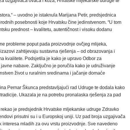
eza uzgajivača ovaca i koza, Hrvatske mljekarske udruge te
ora.“ – uvodno je istaknula Marijana Petir, predsjednica
prirodnih posebnosti koje Hrvatsku čine jedinstvenom. “U tom
tsku prednost – kvalitetu, autentičnost i visoku dodanu
alne probleme poput pada proizvodnje ovčjeg mlijeka,
i izazovi zahtijevaju sustavna rješenja – od obrazovanja i
 kvalitete. Podsjetila je kako je upravo Odbor za
 javne nabave. Zaključno je poručila kako je udruživanje
janstven život u ruralnim sredinama i jačanje domaće
artina Pernar Škunca predstavljajući rad Udruge te dodala kako
i tradicije. Ukazala je na potrebu pronalaska rješenja za pad
”, rekao je predsjednik Hrvatske mljekarske udruge Zdravko
endovi prisutni su i u Europskoj uniji. Uz pad broja uzgajivača
ak interesa mladih za ovu vrstu proizvodnje. Sve navedeno