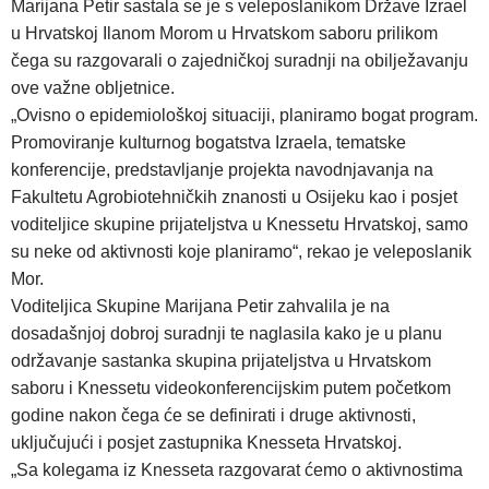
Marijana Petir sastala se je s veleposlanikom Države Izrael
u Hrvatskoj Ilanom Morom u Hrvatskom saboru prilikom
čega su razgovarali o zajedničkoj suradnji na obilježavanju
ove važne obljetnice.
„Ovisno o epidemiološkoj situaciji, planiramo bogat program.
Promoviranje kulturnog bogatstva Izraela, tematske
konferencije, predstavljanje projekta navodnjavanja na
Fakultetu Agrobiotehničkih znanosti u Osijeku kao i posjet
voditeljice skupine prijateljstva u Knessetu Hrvatskoj, samo
su neke od aktivnosti koje planiramo“, rekao je veleposlanik
Mor.
Voditeljica Skupine Marijana Petir zahvalila je na
dosadašnjoj dobroj suradnji te naglasila kako je u planu
održavanje sastanka skupina prijateljstva u Hrvatskom
saboru i Knessetu videokonferencijskim putem početkom
godine nakon čega će se definirati i druge aktivnosti,
uključujući i posjet zastupnika Knesseta Hrvatskoj.
„Sa kolegama iz Knesseta razgovarat ćemo o aktivnostima