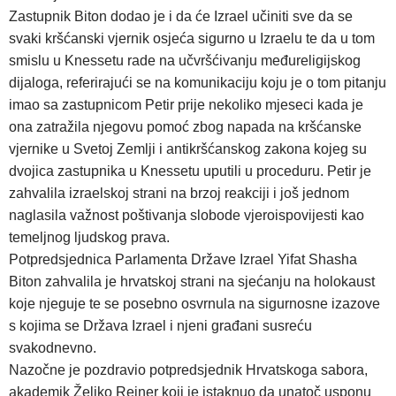
Zastupnik Biton dodao je i da će Izrael učiniti sve da se
svaki kršćanski vjernik osjeća sigurno u Izraelu te da u tom
smislu u Knessetu rade na učvršćivanju međureligijskog
dijaloga, referirajući se na komunikaciju koju je o tom pitanju
imao sa zastupnicom Petir prije nekoliko mjeseci kada je
ona zatražila njegovu pomoć zbog napada na kršćanske
vjernike u Svetoj Zemlji i antikršćanskog zakona kojeg su
dvojica zastupnika u Knessetu uputili u proceduru. Petir je
zahvalila izraelskoj strani na brzoj reakciji i još jednom
naglasila važnost poštivanja slobode vjeroispovijesti kao
temeljnog ljudskog prava.
Potpredsjednica Parlamenta Države Izrael Yifat Shasha
Biton zahvalila je hrvatskoj strani na sjećanju na holokaust
koje njeguje te se posebno osvrnula na sigurnosne izazove
s kojima se Država Izrael i njeni građani susreću
svakodnevno.
Nazočne je pozdravio potpredsjednik Hrvatskoga sabora,
akademik Željko Reiner koji je istaknuo da unatoč usponu