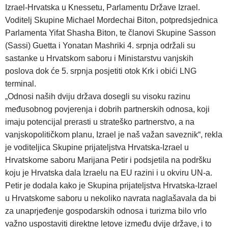
Izrael-Hrvatska u Knessetu, Parlamentu Države Izrael.
Voditelj Skupine Michael Mordechai Biton, potpredsjednica
Parlamenta Yifat Shasha Biton, te članovi Skupine Sasson
(Sassi) Guetta i Yonatan Mashriki 4. srpnja održali su
sastanke u Hrvatskom saboru i Ministarstvu vanjskih
poslova dok će 5. srpnja posjetiti otok Krk i obići LNG
terminal.
„Odnosi naših dviju država dosegli su visoku razinu
međusobnog povjerenja i dobrih partnerskih odnosa, koji
imaju potencijal prerasti u strateško partnerstvo, a na
vanjskopolitičkom planu, Izrael je naš važan saveznik“, rekla
je voditeljica Skupine prijateljstva Hrvatska-Izrael u
Hrvatskome saboru Marijana Petir i podsjetila na podršku
koju je Hrvatska dala Izraelu na EU razini i u okviru UN-a.
Petir je dodala kako je Skupina prijateljstva Hrvatska-Izrael
u Hrvatskome saboru u nekoliko navrata naglašavala da bi
za unaprjeđenje gospodarskih odnosa i turizma bilo vrlo
važno uspostaviti direktne letove između dvije države, i to