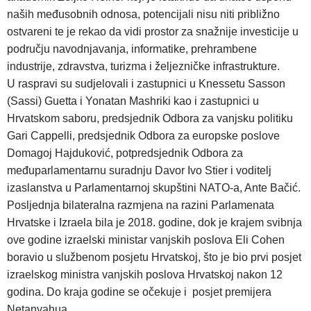
naših međusobnih odnosa, potencijali nisu niti približno
ostvareni te je rekao da vidi prostor za snažnije investicije u
području navodnjavanja, informatike, prehrambene
industrije, zdravstva, turizma i željezničke infrastrukture.
U raspravi su sudjelovali i zastupnici u Knessetu Sasson
(Sassi) Guetta i Yonatan Mashriki kao i zastupnici u
Hrvatskom saboru, predsjednik Odbora za vanjsku politiku
Gari Cappelli, predsjednik Odbora za europske poslove
Domagoj Hajduković, potpredsjednik Odbora za
međuparlamentarnu suradnju Davor Ivo Stier i voditelj
izaslanstva u Parlamentarnoj skupštini NATO-a, Ante Bačić.
Posljednja bilateralna razmjena na razini Parlamenata
Hrvatske i Izraela bila je 2018. godine, dok je krajem svibnja
ove godine izraelski ministar vanjskih poslova Eli Cohen
boravio u službenom posjetu Hrvatskoj, što je bio prvi posjet
izraelskog ministra vanjskih poslova Hrvatskoj nakon 12
godina. Do kraja godine se očekuje i posjet premijera
Netanyahua.