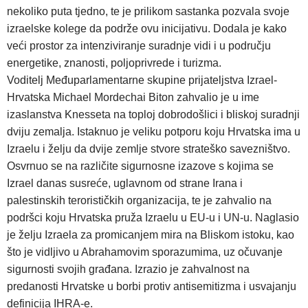
nekoliko puta tjedno, te je prilikom sastanka pozvala svoje
izraelske kolege da podrže ovu inicijativu. Dodala je kako
veći prostor za intenziviranje suradnje vidi i u području
energetike, znanosti, poljoprivrede i turizma.
Voditelj Međuparlamentarne skupine prijateljstva Izrael-
Hrvatska Michael Mordechai Biton zahvalio je u ime
izaslanstva Knesseta na toploj dobrodošlici i bliskoj suradnji
dviju zemalja. Istaknuo je veliku potporu koju Hrvatska ima u
Izraelu i želju da dvije zemlje stvore strateško savezništvo.
Osvrnuo se na različite sigurnosne izazove s kojima se
Izrael danas susreće, uglavnom od strane Irana i
palestinskih terorističkih organizacija, te je zahvalio na
podršci koju Hrvatska pruža Izraelu u EU-u i UN-u. Naglasio
je želju Izraela za promicanjem mira na Bliskom istoku, kao
što je vidljivo u Abrahamovim sporazumima, uz očuvanje
sigurnosti svojih građana. Izrazio je zahvalnost na
predanosti Hrvatske u borbi protiv antisemitizma i usvajanju
definicija IHRA-e.