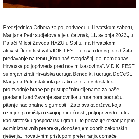
Predsjednica Odbora za poljoprivredu u Hrvatskom saboru,
Marijana Petir sudjelovala je u četvrtak, 11. svibnja 2023., u
Palači Milesi Zavoda HAZU u Splitu, na Hrvatskom
aktivističkom festival VIDIK FEST, u okviru kojeg je održala
predavanje na temu „Kruh naš svagdašnji daj nam danas –
Hrvatska poljoprivreda pred novim izazovima“. VIDIK FEST
su organizirali Hrvatska udruga Benedikt i udruga DoCeSt.
Marijana Petir istaknula je kako je pitanje dostatne
proizvodnje hrane po pristupačnim cijenama za naše
građane i zadržavanje stanovnika u ruralnom području,
pitanje nacionalne sigurnosti. “Zato svaka država koja
ozbiljno promišlja o svojoj budućnosti, poljoprivredu tretira
kao stratešku gospodarsku granu i to pokazuje otklanjanjem
administrativnih prepreka, donošenjem dobrih zakonskih
rješenja, inovativnim pristupom preferiranja domaće