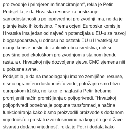
proizvodnje i primjerenim financiranjem”, rekla je Petir.
Podsjetila je da Hrvatska resurse za postizanje
samodostatnosti u poljoprivrednoj proizvodnji ima, no da je
pitanje kako ih koristimo. Prema ocjeni Europske komisije,
Hrvatska ima jedan od najvećih potencijala u EU-u za razvoj
biogospodarstva, u odnosu na ostatak EU u Hrvatskoj se
manje koriste pesticidi i antimikrobna sredstva, dok su
površine pod ekološkom proizvodnjom u stalnom trendu
rasta, a u Hrvatskoj nije dozvoljena sjetva GMO sjemena niti
u pokusne svrhe.
Podsjetila je da na raspolaganju imamo zemljišne resurse,
nismo ograničeni dostupnošću vode, položajno smo blizu
europskom tržištu, no kako je naglasila Petir, trebamo
promijeniti način promišljanja o poljoprivredi. “Hrvatskoj
poljoprivredi potrebna je potpuna transformacija načina
funkcioniranja kako bismo proizvodili proizvode s dodanom
vrijednošću i prestali izvoziti sirovinu na kojoj druge države
stvaraju dodanu vrijednost”, rekla je Petir i dodala kako