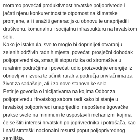
moramo povećati produktivnost hrvatske poljoprivrede i
jačati njenu konkurentnost te otpornost na klimatske
promjene, ali i snažiti generacijsku obnovu te unaprijedili
društvenu, komunalnu i socijalnu infrastrukturu na hrvatskom
selu.
Kako je istaknula, sve to moglo bi doprinijeti otvaranju
zelenih održivih radnih mjesta, povećati prosječni dohodak
poljoprivrednika, smanjiti stopu rizika od siromaštva u
ruralnim područjima i povećati udio proizvodnje energije iz
obnovljivih izvora te učiniti ruralna područja privlačnima za
život za sadašnje, ali i za nove stanovnike sela.
Petir je govorila o inicijativama na kojima Odbor za
poljoprivredu Hrvatskog sabora radi kako bi stanje u
hrvatskoj poljoprivredi unaprijedilo, nepoštene trgovačke
prakse svele na minimum te uspostavili mehanizmi kojima
će se štiti interesi hrvatskih poljoprivrednika i potrošača, kao
i naši strateški nacionalni resursi poput poljoprivrednog
zemljišta.