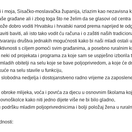
lazi i moja, Sisačko-moslavačka županija, izlazim kao nezavisn
aše građane ali i zbog toga što ne želim da se glasovi od centra
 može dobro voditi Hrvatsku i hrvatski narod prema naprijed te
ti baviti, ali isto tako vodit ću računa i o zaštiti naših tradicion
aranju društva jednakih mogućnosti kako bi naši mladi ostali u H
i aktivnosti s ciljem pomoći svim građanima, a posebno ruralnim
 neki od projekata i programa za koje sam se uspješno izborila 
mladih obitelji na selu koje se bave poljoprivredom, a koje će 
uće na selu stavile u funkciju,
na slobodna nedjelja i dostojanstveno radno vrijeme za zaposlen
obroke mlijeka, voća i povrća za djecu u osnovnim školama koji
vnoškolce kako niti jedno dijete više ne bi bilo gladno,
u podršku mladim poljoprivrednicima i bolji položaj žena u rura
dnosti: