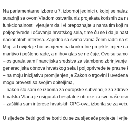
Na parlamentarne izbore u 7. izbornoj jedinici u kojoj se na
suradnji sa ovom Vladom ostvarila niz projekata korisnih za n
funkcionalnost i vjerujem da i vi prepoznajte u nama tim koji
poljoprivrede i očuvanja hrvatskog sela, time ću se i dalje nastavi
nacionalnih interesa. Zajedno sa svima vama želim raditi na stv
Moj rad uvijek je bio usmjeren na konkretne projekte, mjere 
marljivo i pošteno rade, a njihov glas se ne čuje. Ovo su samo
– osigurala sam financijska sredstva za stambeno zbrinjvanje 
generacijska obnova hrvatskog sela i poljoprivrede te prazne k
– na moju inicijativu promijenjen je Zakon o trgovini i uvede
mogu provesti sa svojim obiteljima,
– nakon što sam se izborila za europske subvencije za zdrave 
hrvatska Vlada je osigurala besplatne obroke za sve naše osno
– zaštitila sam interese hrvatskih OPG-ova, izborila se za već
U sljedeće četiri godine boriti ću se za sljedeće projekte i vrije