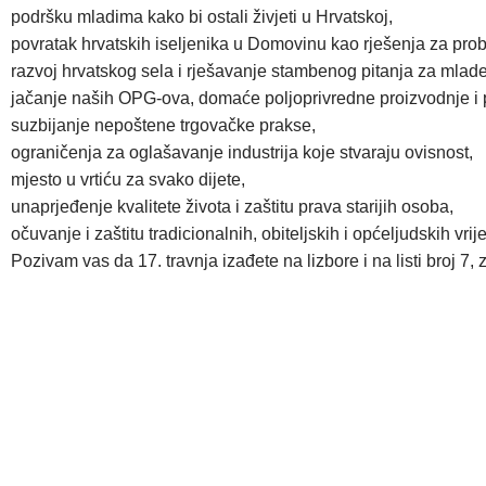
podršku mladima kako bi ostali živjeti u Hrvatskoj,
povratak hrvatskih iseljenika u Domovinu kao rješenja za pro
razvoj hrvatskog sela i rješavanje stambenog pitanja za mlade 
jačanje naših OPG-ova, domaće poljoprivredne proizvodnje i 
suzbijanje nepoštene trgovačke prakse,
ograničenja za oglašavanje industrija koje stvaraju ovisnost,
mjesto u vrtiću za svako dijete,
unaprjeđenje kvalitete života i zaštitu prava starijih osoba,
očuvanje i zaštitu tradicionalnih, obiteljskih i općeljudskih vrij
Pozivam vas da 17. travnja izađete na lizbore i na listi broj 7,