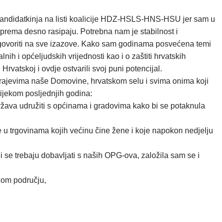
a kandidatkinja na listi koalicije HDZ-HSLS-HNS-HSU jer sam u
 prema desno rasipaju. Potrebna nam je stabilnost i
 odgovoriti na sve izazove. Kako sam godinama posvećena temi
alnih i općeljudskih vrijednosti kao i o zaštiti hrvatskih
rvatskoj i ovdje ostvarili svoj puni potencijal.
 krajevima naše Domovine, hrvatskom selu i svima onima koji
tijekom posljednjih godina:
država udružiti s općinama i gradovima kako bi se potaknula
e u trgovinama kojih većinu čine žene i koje napokon nedjelju
 se trebaju dobavljati s naših OPG-ova, založila sam se i
lnom području,