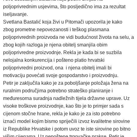
poljoprivrednim usjevima, što posljedično ima za rezultat
iseljavanje.
Svetlana Bastalić koja živi u Pitomači upozorila je kako
zbog prometne nepovezanosti i teškog plasmana
poljoprivrednih proizvoda ne vidi budućnost života na selu, a
zbog kojih razloga je njena obitelj smanjila obim
poljoprivredne proizvodnje. Rekla je kada bi se suzbila
nelojalna konkurencija i pošteno platio hrvatski
poljoprivredni proizvod, ona i njena obitelj imali bi
motivaciju povećati svoje gospodarstvo i proizvodnju.
Petir je zaključila kako je za poboljšanje položaja žena na
ruralnim područjima potrebno strateško planiranje i
međuresorna suradnja nadležnih tijela državne uprave. Uz
visoke troškove proizvodnje, kao što je to primjer sada s
cijenom stočne hrane, rekla je kako je za isto potrebno
iznaći model kojim bismo spriječili izvoz kvalitetne sirovine
iz Republike Hrvatske i potom uvoz te iste sirovine po bitno
višim cijenama. Uz nepoštene trgovačke prakse, Petir je