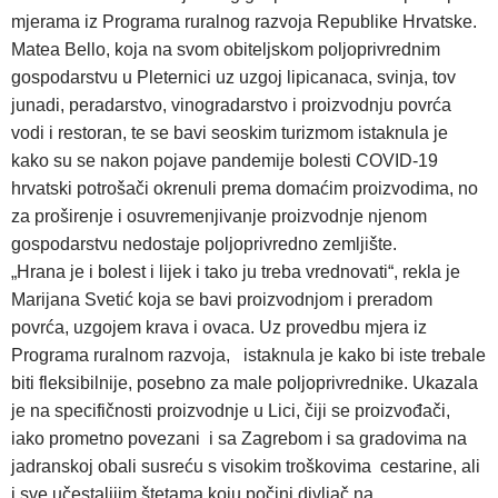
mjerama iz Programa ruralnog razvoja Republike Hrvatske.
Matea Bello, koja na svom obiteljskom poljoprivrednim
gospodarstvu u Pleternici uz uzgoj lipicanaca, svinja, tov
junadi, peradarstvo, vinogradarstvo i proizvodnju povrća
vodi i restoran, te se bavi seoskim turizmom istaknula je
kako su se nakon pojave pandemije bolesti COVID-19
hrvatski potrošači okrenuli prema domaćim proizvodima, no
za proširenje i osuvremenjivanje proizvodnje njenom
gospodarstvu nedostaje poljoprivredno zemljište.
„Hrana je i bolest i lijek i tako ju treba vrednovati“, rekla je
Marijana Svetić koja se bavi proizvodnjom i preradom
povrća, uzgojem krava i ovaca. Uz provedbu mjera iz
Programa ruralnom razvoja, istaknula je kako bi iste trebale
biti fleksibilnije, posebno za male poljoprivrednike. Ukazala
je na specifičnosti proizvodnje u Lici, čiji se proizvođači,
iako prometno povezani i sa Zagrebom i sa gradovima na
jadranskoj obali susreću s visokim troškovima cestarine, ali
i sve učestalijim štetama koju počini divljač na