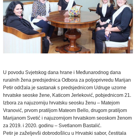
U povodu Svjetskog dana hrane i Međunarodnog dana
ruralnih žena predsjednica Odbora za poljoprivredu Marijan
Petir održala je sastanak s predsjednicom Udruge uzorne
hrvatske seoske žene, Katicom Jerleković, pobjednicom 21.
Izbora za najuzorniju hrvatsku seosku ženu – Matejom
Vranović, prvom pratiljom Mateom Bello, drugom pratiljom
Marijanom Svetić i najuzornijom hrvatskom seoskom ženom
za 2019. i 2020. godinu – Svetlanom Bastalić.
Petir je zaželjevši dobrodošlicu u Hrvatski sabor, čestitala