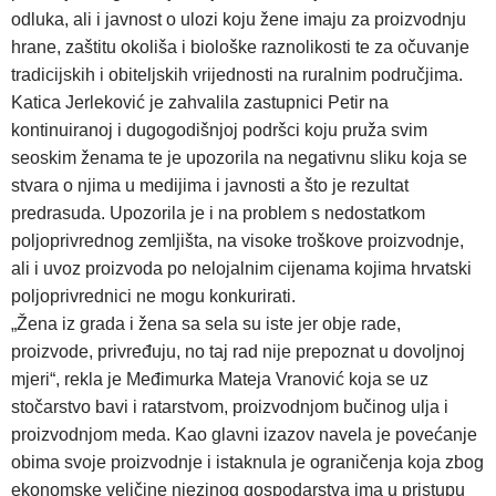
odluka, ali i javnost o ulozi koju žene imaju za proizvodnju
hrane, zaštitu okoliša i biološke raznolikosti te za očuvanje
tradicijskih i obiteljskih vrijednosti na ruralnim područjima.
Katica Jerleković je zahvalila zastupnici Petir na
kontinuiranoj i dugogodišnjoj podršci koju pruža svim
seoskim ženama te je upozorila na negativnu sliku koja se
stvara o njima u medijima i javnosti a što je rezultat
predrasuda. Upozorila je i na problem s nedostatkom
poljoprivrednog zemljišta, na visoke troškove proizvodnje,
ali i uvoz proizvoda po nelojalnim cijenama kojima hrvatski
poljoprivrednici ne mogu konkurirati.
„Žena iz grada i žena sa sela su iste jer obje rade,
proizvode, privređuju, no taj rad nije prepoznat u dovoljnoj
mjeri“, rekla je Međimurka Mateja Vranović koja se uz
stočarstvo bavi i ratarstvom, proizvodnjom bučinog ulja i
proizvodnjom meda. Kao glavni izazov navela je povećanje
obima svoje proizvodnje i istaknula je ograničenja koja zbog
ekonomske veličine njezinog gospodarstva ima u pristupu