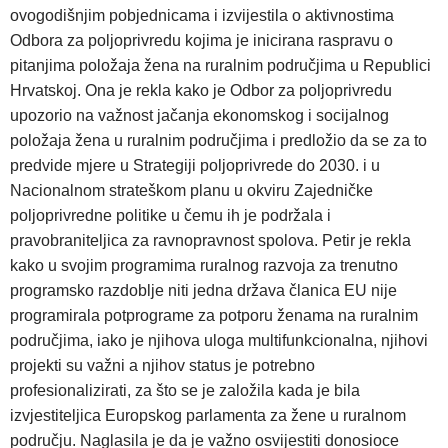
ovogodišnjim pobjednicama i izvijestila o aktivnostima
Odbora za poljoprivredu kojima je inicirana raspravu o
pitanjima položaja žena na ruralnim područjima u Republici
Hrvatskoj. Ona je rekla kako je Odbor za poljoprivredu
upozorio na važnost jačanja ekonomskog i socijalnog
položaja žena u ruralnim područjima i predložio da se za to
predvide mjere u Strategiji poljoprivrede do 2030. i u
Nacionalnom strateškom planu u okviru Zajedničke
poljoprivredne politike u čemu ih je podržala i
pravobraniteljica za ravnopravnost spolova. Petir je rekla
kako u svojim programima ruralnog razvoja za trenutno
programsko razdoblje niti jedna država članica EU nije
programirala potprograme za potporu ženama na ruralnim
područjima, iako je njihova uloga multifunkcionalna, njihovi
projekti su važni a njihov status je potrebno
profesionalizirati, za što se je založila kada je bila
izvjestiteljica Europskog parlamenta za žene u ruralnom
području. Naglasila je da je važno osvijestiti donosioce