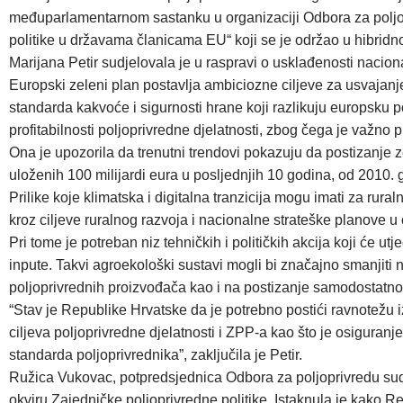
međuparlamentarnom sastanku u organizaciji Odbora za poljopr
politike u državama članicama EU“ koji se je održao u hibridn
Marijana Petir sudjelovala je u raspravi o usklađenosti nacio
Europski zeleni plan postavlja ambiciozne ciljeve za usvajanje
standarda kakvoće i sigurnosti hrane koji razlikuju europsku 
profitabilnosti poljoprivredne djelatnosti, zbog čega je važno 
Ona je upozorila da trenutni trendovi pokazuju da postizanje z
uloženih 100 milijardi eura u posljednjih 10 godina, od 2010. 
Prilike koje klimatska i digitalna tranzicija mogu imati za ru
kroz ciljeve ruralnog razvoja i nacionalne strateške planove u
Pri tome je potreban niz tehničkih i političkih akcija koji će u
inpute. Takvi agroekološki sustavi mogli bi značajno smanjiti 
poljoprivrednih proizvođača kao i na postizanje samodostatnos
“Stav je Republike Hrvatske da je potrebno postići ravnotežu i
ciljeva poljoprivredne djelatnosti i ZPP-a kao što je osigura
standarda poljoprivrednika”, zaključila je Petir.
Ružica Vukovac, potpredsjednica Odbora za poljoprivredu sudj
okviru Zajedničke poljoprivredne politike. Istaknula je kako R