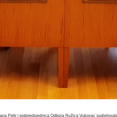
ana Petir i potpredsjednica Odbora Ružica Vukovac sudjelovale