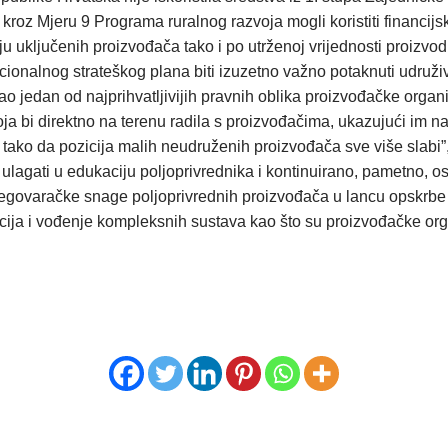
 kroz Mjeru 9 Programa ruralnog razvoja mogli koristiti financijs
u uključenih proizvođača tako i po utrženoj vrijednosti proizvod
onalnog strateškog plana biti izuzetno važno potaknuti udruživ
o jedan od najprihvatljivijih pravnih oblika proizvođačke organi
oja bi direktno na terenu radila s proizvođačima, ukazujući im n
 tako da pozicija malih neudruženih proizvođača sve više slabi”,
 ulagati u edukaciju poljoprivrednika i kontinuirano, pametno, o
egovaračke snage poljoprivrednih proizvođača u lancu opskrbe h
ija i vođenje kompleksnih sustava kao što su proizvođačke orga