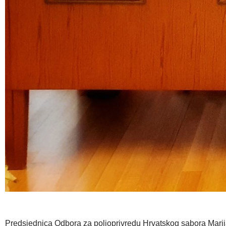
Predsjednica Odbora za poljoprivredu Hrvatskog sabora Marij