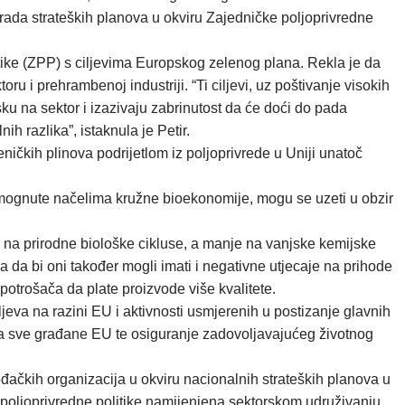
ada strateških planova u okviru Zajedničke poljoprivredne
itike (ZPP) s ciljevima Europskog zelenog plana. Rekla je da
 i prehrambenoj industriji. “Ti ciljevi, uz poštivanje visokih
ku na sektor i izazivaju zabrinutost da će doći do pada
h razlika”, istaknula je Petir.
ničkih plinova podrijetlom iz poljoprivrede u Uniji unatoč
otpomognute načelima kružne bioekonomije, mogu se uzeti u obzir
jati na prirodne biološke cikluse, a manje na vanjske kemijske
a da bi oni također mogli imati i negativne utjecaje na prihode
otrošača da plate proizvode više kvalitete.
jeva na razini EU i aktivnosti usmjerenih u postizanje glavnih
e za sve građane EU te osiguranje zadovoljavajućeg životnog
ačkih organizacija u okviru nacionalnih strateških planova u
ke poljoprivredne politike namijenjena sektorskom udruživanju