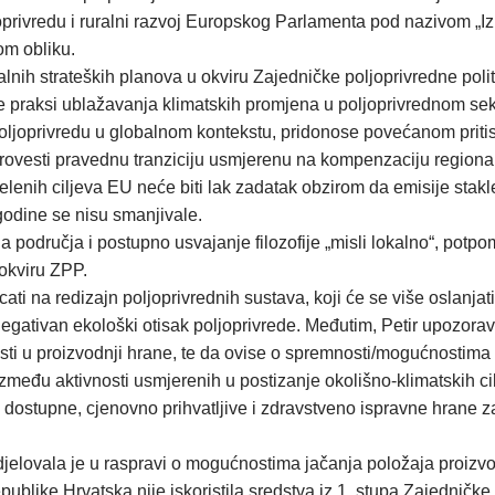
ivredu i ruralni razvoj Europskog Parlamenta pod nazivom „Izr
om obliku.
nalnih strateških planova u okviru Zajedničke poljoprivredne pol
 praksi ublažavanja klimatskih promjena u poljoprivrednom sektoru
poljoprivredu u globalnom kontekstu, pridonose povećanom pritis
provesti pravednu tranziciju usmjerenu na kompenzaciju regionalni
elenih ciljeva EU neće biti lak zadatak obzirom da emisije stakle
godine se nisu smanjivale.
ralna područja i postupno usvajanje filozofije „misli lokalno“, p
 okviru ZPP.
tjecati na redizajn poljoprivrednih sustava, koji će se više oslan
negativan ekološki otisak poljoprivrede. Međutim, Petir upozorav
ti u proizvodnji hrane, te da ovise o spremnosti/mogućnostima p
zmeđu aktivnosti usmjerenih u postizanje okolišno-klimatskih cil
nje dostupne, cjenovno prihvatljive i zdravstveno ispravne hran
elovala je u raspravi o mogućnostima jačanja položaja proizvođ
epublike Hrvatska nije iskoristila sredstva iz 1. stupa Zajednič