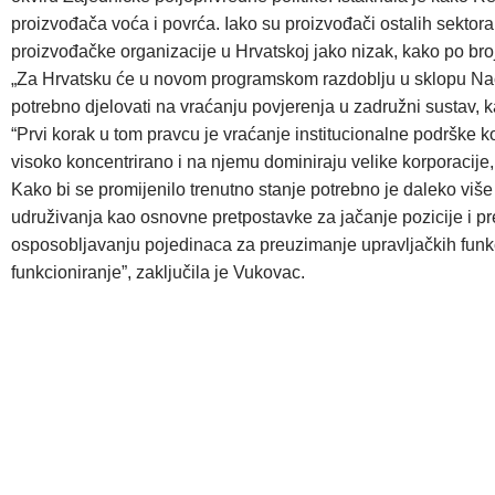
proizvođača voća i povrća. Iako su proizvođači ostalih sektora
proizvođačke organizacije u Hrvatskoj jako nizak, kako po broj
„Za Hrvatsku će u novom programskom razdoblju u sklopu Naci
potrebno djelovati na vraćanju povjerenja u zadružni sustav, ka
“Prvi korak u tom pravcu je vraćanje institucionalne podrške k
visoko koncentrirano i na njemu dominiraju velike korporacije,
Kako bi se promijenilo trenutno stanje potrebno je daleko više
udruživanja kao osnovne pretpostavke za jačanje pozicije i pr
osposobljavanju pojedinaca za preuzimanje upravljačkih funkc
funkcioniranje”, zaključila je Vukovac.