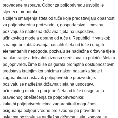
provedene rasprave, Odbor za poljoprivredu usvojio je
sljedeće preporuke:
s ciljem smanjenja šteta od tuče koje predstavljaju opasnost
za poljoprivrednu proizvodnju, gospodarstvo i imovinu,
pozivaju se nadležna državna tijela na uspostavu
učinkovitog modela obrane od tuče u Republici Hrvatskoj;
s namjerom ublažavanja nastalih šteta od tuče i drugih
elementarnih nepogoda, pozivaju se nadležna državna tijela
na planiranje adekvatnih iznosa sredstava za pokriće šteta u
poljoprivredi, čime bi se osigurala promptna dostupnost ovih
sredstava krajnjim korisnicima nakon nastanka štete i
zagarantirao nastavak poljoprivredne proizvodnje.
pozivaju se nadležna državna tijela na uspostavu
učinkovitog modela procjene šteta od tuče i osiguranja
pravednog obeštećenja za poljoprivrednike;
kako bi poljoprivrednicima zagarantirali mogućnost
osiguranja poljoprivredne proizvodnje po pravednim
uvjetima pozivaju se nadležna državna tijela, komore, te