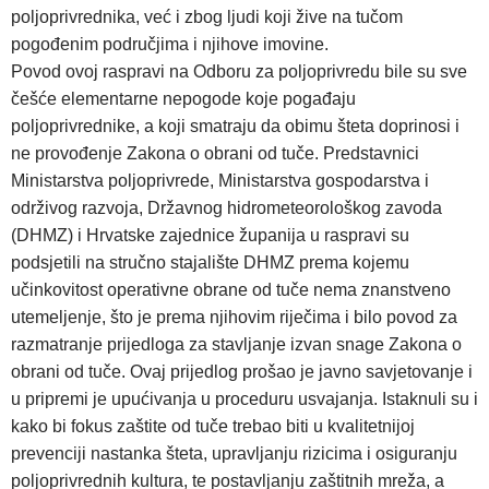
poljoprivrednika, već i zbog ljudi koji žive na tučom
pogođenim područjima i njihove imovine.
Povod ovoj raspravi na Odboru za poljoprivredu bile su sve
češće elementarne nepogode koje pogađaju
poljoprivrednike, a koji smatraju da obimu šteta doprinosi i
ne provođenje Zakona o obrani od tuče. Predstavnici
Ministarstva poljoprivrede, Ministarstva gospodarstva i
održivog razvoja, Državnog hidrometeorološkog zavoda
(DHMZ) i Hrvatske zajednice županija u raspravi su
podsjetili na stručno stajalište DHMZ prema kojemu
učinkovitost operativne obrane od tuče nema znanstveno
utemeljenje, što je prema njihovim riječima i bilo povod za
razmatranje prijedloga za stavljanje izvan snage Zakona o
obrani od tuče. Ovaj prijedlog prošao je javno savjetovanje i
u pripremi je upućivanja u proceduru usvajanja. Istaknuli su i
kako bi fokus zaštite od tuče trebao biti u kvalitetnijoj
prevenciji nastanka šteta, upravljanju rizicima i osiguranju
poljoprivrednih kultura, te postavljanju zaštitnih mreža, a