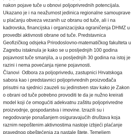
nakon pojave tuče u obnovi poljoprivrednih potencijala.
Ukazano je i na neažurnost jedinica regionalne samouprave
u plaćanju obveza vezanih uz obranu od tuče, ali i na
kadrovska, financijska i organizacijska ograničenja DHMZ u
provedbi aktivnosti obrane od tuče. Predstavnica
Geofizičkog odsjeka Prirodoslovno-matematičkog fakulteta u
Zagrebu istaknula je kako se u posljednjih 100 godina
pojavnost tuče smanjila, a u posljednjih 30 godina na istoj je
razini i nema povećanja njene pojavnosti.
Članovi Odbora za poljoprivredu, zastupnici Hrvatskoga
sabora kao i predstavnici poljoprivrednih proizvođača
prisutni na sjednici zauzeli su jedinstven stav kako je Zakon
o obrani od tuče potrebno provoditi te da je nužno kreirati
model koji će omogućiti adekvatnu zaštitu poljoprivredne
proizvodnje, gospodarstva i imovine. Izrazili su i
negodovanje ponašanjem osiguravajućih društava koja
raznim nepoštenim aktivnostima nastoje izbjeći plaćanje
pravednog obeštećenja za nastale štete. Temeljem