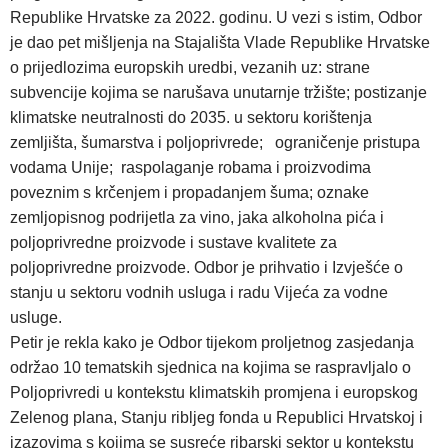
Republike Hrvatske za 2022. godinu. U vezi s istim, Odbor
je dao pet mišljenja na Stajališta Vlade Republike Hrvatske
o prijedlozima europskih uredbi, vezanih uz: strane
subvencije kojima se narušava unutarnje tržište; postizanje
klimatske neutralnosti do 2035. u sektoru korištenja
zemljišta, šumarstva i poljoprivrede; ograničenje pristupa
vodama Unije; raspolaganje robama i proizvodima
poveznim s krčenjem i propadanjem šuma; oznake
zemljopisnog podrijetla za vino, jaka alkoholna pića i
poljoprivredne proizvode i sustave kvalitete za
poljoprivredne proizvode. Odbor je prihvatio i Izvješće o
stanju u sektoru vodnih usluga i radu Vijeća za vodne
usluge.
Petir je rekla kako je Odbor tijekom proljetnog zasjedanja
održao 10 tematskih sjednica na kojima se raspravljalo o
Poljoprivredi u kontekstu klimatskih promjena i europskog
Zelenog plana, Stanju ribljeg fonda u Republici Hrvatskoj i
izazovima s kojima se susreće ribarski sektor u kontekstu