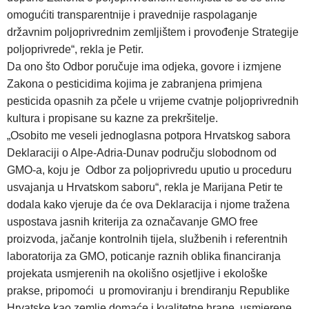
omogućiti transparentnije i pravednije raspolaganje
državnim poljoprivrednim zemljištem i provođenje Strategije
poljoprivrede“, rekla je Petir.
Da ono što Odbor poručuje ima odjeka, govore i izmjene
Zakona o pesticidima kojima je zabranjena primjena
pesticida opasnih za pčele u vrijeme cvatnje poljoprivrednih
kultura i propisane su kazne za prekršitelje.
„Osobito me veseli jednoglasna potpora Hrvatskog sabora
Deklaraciji o Alpe-Adria-Dunav području slobodnom od
GMO-a, koju je Odbor za poljoprivredu uputio u proceduru
usvajanja u Hrvatskom saboru“, rekla je Marijana Petir te
dodala kako vjeruje da će ova Deklaracija i njome tražena
uspostava jasnih kriterija za označavanje GMO free
proizvoda, jačanje kontrolnih tijela, službenih i referentnih
laboratorija za GMO, poticanje raznih oblika financiranja
projekata usmjerenih na okolišno osjetljive i ekološke
prakse, pripomoći u promoviranju i brendiranju Republike
Hrvatske kao zemlje domaće i kvalitetne hrane, usmjerene