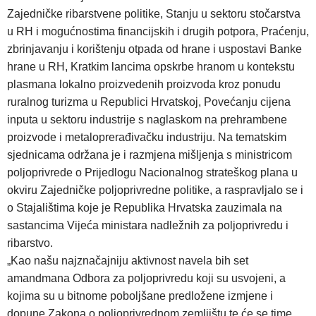
Zajedničke ribarstvene politike, Stanju u sektoru stočarstva
u RH i mogućnostima financijskih i drugih potpora, Praćenju,
zbrinjavanju i korištenju otpada od hrane i uspostavi Banke
hrane u RH, Kratkim lancima opskrbe hranom u kontekstu
plasmana lokalno proizvedenih proizvoda kroz ponudu
ruralnog turizma u Republici Hrvatskoj, Povećanju cijena
inputa u sektoru industrije s naglaskom na prehrambene
proizvode i metaloprerađivačku industriju. Na tematskim
sjednicama održana je i razmjena mišljenja s ministricom
poljoprivrede o Prijedlogu Nacionalnog strateškog plana u
okviru Zajedničke poljoprivredne politike, a raspravljalo se i
o Stajalištima koje je Republika Hrvatska zauzimala na
sastancima Vijeća ministara nadležnih za poljoprivredu i
ribarstvo.
„Kao našu najznačajniju aktivnost navela bih set
amandmana Odbora za poljoprivredu koji su usvojeni, a
kojima su u bitnome poboljšane predložene izmjene i
dopune Zakona o poljoprivrednom zemljištu te će se time