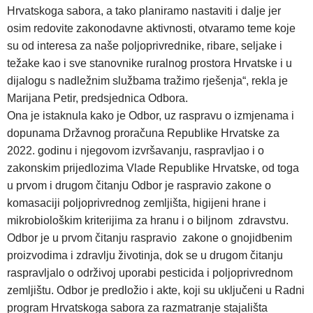
Hrvatskoga sabora, a tako planiramo nastaviti i dalje jer
osim redovite zakonodavne aktivnosti, otvaramo teme koje
su od interesa za naše poljoprivrednike, ribare, seljake i
težake kao i sve stanovnike ruralnog prostora Hrvatske i u
dijalogu s nadležnim službama tražimo rješenja“, rekla je
Marijana Petir, predsjednica Odbora.
Ona je istaknula kako je Odbor, uz raspravu o izmjenama i
dopunama Državnog proračuna Republike Hrvatske za
2022. godinu i njegovom izvršavanju, raspravljao i o
zakonskim prijedlozima Vlade Republike Hrvatske, od toga
u prvom i drugom čitanju Odbor je raspravio zakone o
komasaciji poljoprivrednog zemljišta, higijeni hrane i
mikrobiološkim kriterijima za hranu i o biljnom zdravstvu.
Odbor je u prvom čitanju raspravio zakone o gnojidbenim
proizvodima i zdravlju životinja, dok se u drugom čitanju
raspravljalo o održivoj uporabi pesticida i poljoprivrednom
zemljištu. Odbor je predložio i akte, koji su uključeni u Radni
program Hrvatskoga sabora za razmatranje stajališta