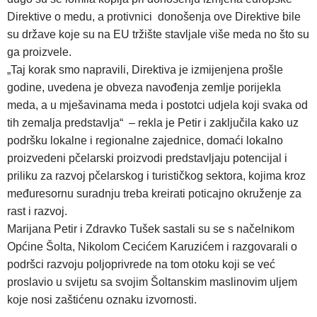
Direktive o medu, a protivnici donošenja ove Direktive bile
su države koje su na EU tržište stavljale više meda no što su
ga proizvele.
„Taj korak smo napravili, Direktiva je izmijenjena prošle
godine, uvedena je obveza navođenja zemlje porijekla
meda, a u mješavinama meda i postotci udjela koji svaka od
tih zemalja predstavlja“ – rekla je Petir i zaključila kako uz
podršku lokalne i regionalne zajednice, domaći lokalno
proizvedeni pčelarski proizvodi predstavljaju potencijal i
priliku za razvoj pčelarskog i turističkog sektora, kojima kroz
međuresornu suradnju treba kreirati poticajno okruženje za
rast i razvoj.
Marijana Petir i Zdravko Tušek sastali su se s načelnikom
Općine Šolta, Nikolom Cecićem Karuzićem i razgovarali o
podršci razvoju poljoprivrede na tom otoku koji se već
proslavio u svijetu sa svojim Šoltanskim maslinovim uljem
koje nosi zaštićenu oznaku izvornosti.