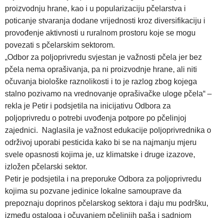
proizvodnju hrane, kao i u popularizaciju pčelarstva i
poticanje stvaranja dodane vrijednosti kroz diversifikaciju i
provođenje aktivnosti u ruralnom prostoru koje se mogu
povezati s pčelarskim sektorom.
„Odbor za poljoprivredu svjestan je važnosti pčela jer bez
pčela nema oprašivanja, pa ni proizvodnje hrane, ali niti
očuvanja biološke raznolikosti i to je razlog zbog kojega
stalno pozivamo na vrednovanje oprašivačke uloge pčela“ –
rekla je Petir i podsjetila na inicijativu Odbora za
poljoprivredu o potrebi uvođenja potpore po pčelinjoj
zajednici. Naglasila je važnost edukacije poljoprivrednika o
održivoj uporabi pesticida kako bi se na najmanju mjeru
svele opasnosti kojima je, uz klimatske i druge izazove,
izložen pčelarski sektor.
Petir je podsjetila i na preporuke Odbora za poljoprivredu
kojima su pozvane jedinice lokalne samouprave da
prepoznaju doprinos pčelarskog sektora i daju mu podršku,
između ostaloga i očuvanjem pčelinjih paša i sadnjom