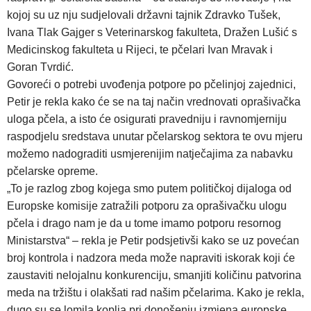
kojoj su uz nju sudjelovali državni tajnik Zdravko Tušek,
Ivana Tlak Gajger s Veterinarskog fakulteta, Dražen Lušić s
Medicinskog fakulteta u Rijeci, te pčelari Ivan Mravak i
Goran Tvrdić.
Govoreći o potrebi uvođenja potpore po pčelinjoj zajednici,
Petir je rekla kako će se na taj način vrednovati oprašivačka
uloga pčela, a isto će osigurati pravedniju i ravnomjerniju
raspodjelu sredstava unutar pčelarskog sektora te ovu mjeru
možemo nadograditi usmjerenijim natječajima za nabavku
pčelarske opreme.
„To je razlog zbog kojega smo putem političkoj dijaloga od
Europske komisije zatražili potporu za oprašivačku ulogu
pčela i drago nam je da u tome imamo potporu resornog
Ministarstva“ – rekla je Petir podsjetivši kako se uz povećan
broj kontrola i nadzora meda može napraviti iskorak koji će
zaustaviti nelojalnu konkurenciju, smanjiti količinu patvorina
meda na tržištu i olakšati rad našim pčelarima. Kako je rekla,
dugo su se lomila koplja pri donošenju izmjena europske