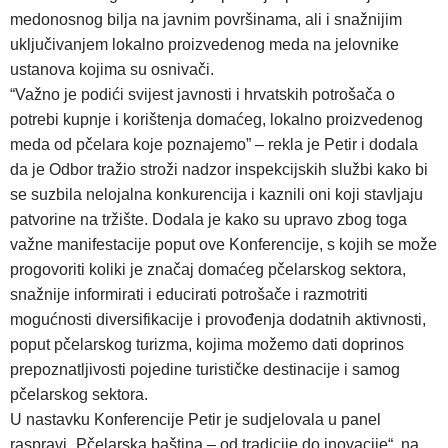
medonosnog bilja na javnim površinama, ali i snažnijim
uključivanjem lokalno proizvedenog meda na jelovnike
ustanova kojima su osnivači.
“Važno je podići svijest javnosti i hrvatskih potrošača o
potrebi kupnje i korištenja domaćeg, lokalno proizvedenog
meda od pčelara koje poznajemo” – rekla je Petir i dodala
da je Odbor tražio stroži nadzor inspekcijskih službi kako bi
se suzbila nelojalna konkurencija i kaznili oni koji stavljaju
patvorine na tržište. Dodala je kako su upravo zbog toga
važne manifestacije poput ove Konferencije, s kojih se može
progovoriti koliki je značaj domaćeg pčelarskog sektora,
snažnije informirati i educirati potrošače i razmotriti
mogućnosti diversifikacije i provođenja dodatnih aktivnosti,
poput pčelarskog turizma, kojima možemo dati doprinos
prepoznatljivosti pojedine turističke destinacije i samog
pčelarskog sektora.
U nastavku Konferencije Petir je sudjelovala u panel
raspravi „Pčelarska baština – od tradicije do inovacije“, na