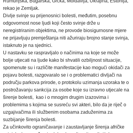
Rumunjska, Bugarska, Grčka, Moldavija, Ukrajina, Estonija,
rekao je Zemljak.
Divlje svinje su prijenosnici bolesti, međutim, posebnu
odgovornost nose ljudi koji često svinje drže u
neregistriranim objektima, ne provode biosigurnosne mjere
ne prijavljuju premještanja niti ažuriraju brojno stanje svinja,
istaknuto je na sjednici.
U nastavku se raspravljalo o načinima na koje se može
bolje utjecati na ljude kako bi shvatili ozbiljnost situacije,
spomenute su i različite manifestacije kao mogući okidači za
pojavu bolesti, razgovaralo se i o problematici divljači na
području parkova prirode, o protokolu uzimanja uzoraka te o
postrožavanju sankcija za osobe koje su izravno utjecale na
širenje bolesti, kao i o mnogim drugim izazovima i
problemima s kojima se susreću svi akteri, bilo da je riječ o
uzgajivačima ili službenim osobama zaduženima za
suzbijanje širenja bolesti.
Za učinkovito ograničavanje i zaustavljanje širenja afričke