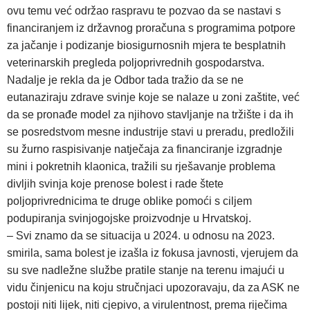
ovu temu već održao raspravu te pozvao da se nastavi s
financiranjem iz državnog proračuna s programima potpore
za jačanje i podizanje biosigurnosnih mjera te besplatnih
veterinarskih pregleda poljoprivrednih gospodarstva.
Nadalje je rekla da je Odbor tada tražio da se ne
eutanaziraju zdrave svinje koje se nalaze u zoni zaštite, već
da se pronađe model za njihovo stavljanje na tržište i da ih
se posredstvom mesne industrije stavi u preradu, predložili
su žurno raspisivanje natječaja za financiranje izgradnje
mini i pokretnih klaonica, tražili su rješavanje problema
divljih svinja koje prenose bolest i rade štete
poljoprivrednicima te druge oblike pomoći s ciljem
podupiranja svinjogojske proizvodnje u Hrvatskoj.
– Svi znamo da se situacija u 2024. u odnosu na 2023.
smirila, sama bolest je izašla iz fokusa javnosti, vjerujem da
su sve nadležne službe pratile stanje na terenu imajući u
vidu činjenicu na koju stručnjaci upozoravaju, da za ASK ne
postoji niti lijek, niti cjepivo, a virulentnost, prema riječima