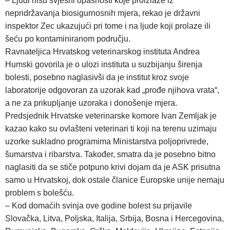
– Ljudi nisu svjesni opasnosti koje proizlaze iz
nepridržavanja biosigurnosnih mjera, rekao je državni
inspektor Zec ukazujući pri tome i na ljude koji prolaze ili
šeću po kontaminiranom području.
Ravnateljica Hrvatskog veterinarskog instituta Andrea
Humski govorila je o ulozi instituta u suzbijanju širenja
bolesti, posebno naglasivši da je institut kroz svoje
laboratorije odgovoran za uzorak kad „prođe njihova vrata“,
a ne za prikupljanje uzoraka i donošenje mjera.
Predsjednik Hrvatske veterinarske komore Ivan Zemljak je
kazao kako su ovlašteni veterinari ti koji na terenu uzimaju
uzorke sukladno programima Ministarstva poljoprivrede,
šumarstva i ribarstva. Također, smatra da je posebno bitno
naglasiti da se stiče potpuno krivi dojam da je ASK prisutna
samo u Hrvatskoj, dok ostale članice Europske unije nemaju
problem s bolešću.
– Kod domaćih svinja ove godine bolest su prijavile
Slovačka, Litva, Poljska, Italija, Srbija, Bosna i Hercegovina,