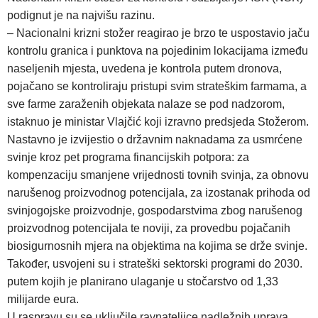
podignut je na najvišu razinu.
– Nacionalni krizni stožer reagirao je brzo te uspostavio jaču
kontrolu granica i punktova na pojedinim lokacijama između
naseljenih mjesta, uvedena je kontrola putem dronova,
pojačano se kontroliraju pristupi svim strateškim farmama, a
sve farme zaraženih objekata nalaze se pod nadzorom,
istaknuo je ministar Vlajčić koji izravno predsjeda Stožerom.
Nastavno je izvijestio o državnim naknadama za usmrćene
svinje kroz pet programa financijskih potpora: za
kompenzaciju smanjene vrijednosti tovnih svinja, za obnovu
narušenog proizvodnog potencijala, za izostanak prihoda od
svinjogojske proizvodnje, gospodarstvima zbog narušenog
proizvodnog potencijala te noviji, za provedbu pojačanih
biosigurnosnih mjera na objektima na kojima se drže svinje.
Također, usvojeni su i strateški sektorski programi do 2030.
putem kojih je planirano ulaganje u stočarstvo od 1,33
milijarde eura.
U raspravu su se uključile ravnateljice nadležnih uprava