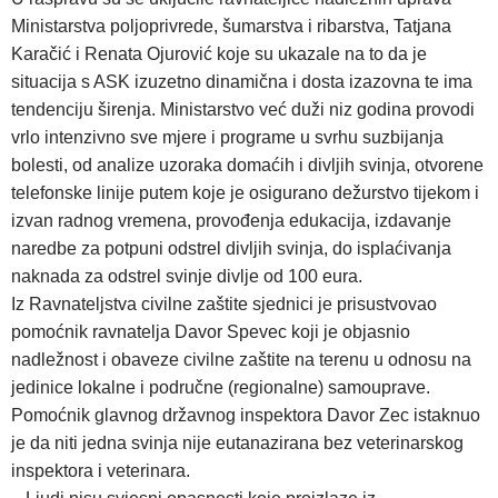
Ministarstva poljoprivrede, šumarstva i ribarstva, Tatjana
Karačić i Renata Ojurović koje su ukazale na to da je
situacija s ASK izuzetno dinamična i dosta izazovna te ima
tendenciju širenja. Ministarstvo već duži niz godina provodi
vrlo intenzivno sve mjere i programe u svrhu suzbijanja
bolesti, od analize uzoraka domaćih i divljih svinja, otvorene
telefonske linije putem koje je osigurano dežurstvo tijekom i
izvan radnog vremena, provođenja edukacija, izdavanje
naredbe za potpuni odstrel divljih svinja, do isplaćivanja
naknada za odstrel svinje divlje od 100 eura.
Iz Ravnateljstva civilne zaštite sjednici je prisustvovao
pomoćnik ravnatelja Davor Spevec koji je objasnio
nadležnost i obaveze civilne zaštite na terenu u odnosu na
jedinice lokalne i područne (regionalne) samouprave.
Pomoćnik glavnog državnog inspektora Davor Zec istaknuo
je da niti jedna svinja nije eutanazirana bez veterinarskog
inspektora i veterinara.