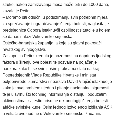
struke, nakon zamrzavanja mesa može biti i do 1000 dana,
kazala je Petir.
– Moramo biti odlučni u poduzimanju svih potrebnih mjera
za sprečavanje i ograničavanje širenja bolesti, naglasila je
predsjednica Odbora istaknuvši ozbiljnost situacije u kojem
se danas nalazi Vukovarsko-srijemska i
Osječko-baranjska županija, a koje su glavni pokretači
hrvatskog svinjogojstva.
Zastupnica Petir skrenula je pozornost na doprinos ljudskog
faktora u širenju ove bolesti te pozvala na pojačanje
nadzora kako bi se svim lošim praksama stalo na kraj.
Potpredsjednik Vlade Republike Hrvatske i ministar
poljoprivrede, šumarstva i ribarstva David Vlajčić istaknuo je
kako je ovaj problem ujedno i pitanje nacionalne sigurnosti
te je u svrhu što točnijeg informiranja o stanju i poduzetim
aktivnostima izvijestio prisutne o kronologiji širenja bolesti
afričke svinjske kuge. Osim jednog izdvojenog izbijanja ASK
u veljači ove godine u Vukovarsko-srijemskoj županiji,