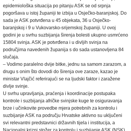
epidemiološka situacija po pitanju ASK se od srpnja
pogoršava u istoj županiji te izbija u Osječko-baranjskoj. Do
sada je ASK potvrđena u 45 objekata, 36 u Osječko-
baranjskoj i 9 u Vukovarsko-srijemskoj županiji. U ovoj
godini je u svrhu suzbijanja širenja bolesti ukupno usmrćeno
15804 svinja. ASK je potvrđena i u divljih svinja na
područjima navedenih županija s do sada ustanovljena 84
slučaja.
– Vodimo paralelno dvije bitke, jednu sa samom zarazom, a
drugu s onim što dovodi do širenja ove zaraze, kazao je
ministar Vlajčić referirajući se na ljudski faktor i zaražene
divlje svinje.
U svrhu upravljanja, praćenja i koordinacije postupaka
kontrole i suzbijanja afričke svinjske kuge te osiguravanja
brze i učinkovite provedbe mjera potrebnih za kontrolu i
suzbijanje ASK na području Hrvatske aktivno su uključeni
svi relevantni predstavnici državnih tijela i institucija, a
Nacionalni krizni stožer za kontrolu i suzbijanje ASK (NSK)