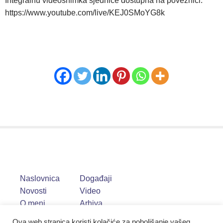
Integralnu videosnimka sjednice dostupna na poveznici:
https://www.youtube.com/live/KEJ0SMoYG8k
Naslovnica
Događaji
Novosti
Video
O meni
Arhiva
Ova web stranica koristi kolačiće za poboljšanje vašeg