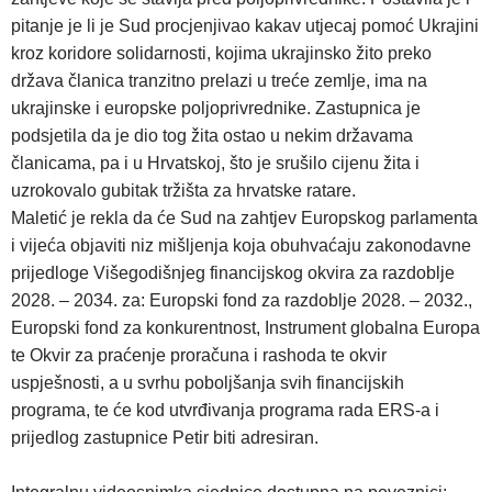
pitanje je li je Sud procjenjivao kakav utjecaj pomoć Ukrajini
kroz koridore solidarnosti, kojima ukrajinsko žito preko
država članica tranzitno prelazi u treće zemlje, ima na
ukrajinske i europske poljoprivrednike. Zastupnica je
podsjetila da je dio tog žita ostao u nekim državama
članicama, pa i u Hrvatskoj, što je srušilo cijenu žita i
uzrokovalo gubitak tržišta za hrvatske ratare.
Maletić je rekla da će Sud na zahtjev Europskog parlamenta
i vijeća objaviti niz mišljenja koja obuhvaćaju zakonodavne
prijedloge Višegodišnjeg financijskog okvira za razdoblje
2028. – 2034. za: Europski fond za razdoblje 2028. – 2032.,
Europski fond za konkurentnost, Instrument globalna Europa
te Okvir za praćenje proračuna i rashoda te okvir
uspješnosti, a u svrhu poboljšanja svih financijskih
programa, te će kod utvrđivanja programa rada ERS-a i
prijedlog zastupnice Petir biti adresiran.