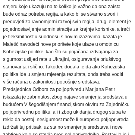
smjeru koje ukazuju na to koliko je važno da ona zaista
bude odraz potreba regija, a kako bi se stvarno stvorili
preduvjeti za ravnomjerni razvoj svih regija, drugi element je
pojednostavljenje administracije za krajnje korisnike, a treći
je fleksibilnost u suodnosu s novim izazovima, kazala je
Maletić navodeći nove prioritete koje ulaze u omotnicu
Kohezijske politike, kao što su pojačana izdvajanja za
sigurnost uslijed rata u Ukrajini, osiguravanja priuštivog
stanovanja i slično. Također, dodala je da ako Kohezijska
politika ide u smjeru mjerenja rezultata, onda treba voditi
više računa o zakonitosti potrošnje sredstava.
Predsjednica Odbora za poljoprivredu Marijana Petir
iskazala je zabrinutost zbog najave smanjenja sredstava u
budućem Višegodišnjem financijskom okviru za Zajedničku
poljoprivrednu politiku, ali i zbog ukidanja drugog stupa te
rekla da postoji nesigurnost može li europska poljoprivreda
izdržati taj pritisak, uz stalno smanjenje sredstava i nove
zahtjeve koje se stavlja pred poljoprivrednike. Postavila je i