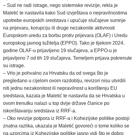
– Sud ne radi istrage, nego sistemske revizije, rekla je
Maletić te nastavila kako Sud izvještava o nepravilnostima
upotrebe europskih sredstava i upućuje slučajeve sumnje
na prijevaru, korupciju ili druge nezakonite aktivnosti
Europskom uredu za borbu protiv prijevara (OLAF) i Uredu
europskog javnog tužitelja (EPPO). Tako je tijekom 2024.
godine OLAF-u prijavljeno 19 slučajeva, a EPPO-u je
prijavljeno 7 od tih 19 slučajeva. Temeljem prijava pokrenute
su istrage.
– Vrlo je pohvalno za Hrvatsku da od svega što je
pregledano u cijelom ovom razdoblju, revizori nisu utvrdili
niti jednu nezakonitost ili nepravilnost u korištenju EU
sredstava, kazala je Maletić te nastavila da se Hrvatska u
ovom trenutku nalazi u top dvije države članice po
iskorištavanju sredstava iz RRF-a.
– Oko revizije potpora iz RRF-a i Kohezijske politike postoji
znatna razlika, ukazala je Maletić govoreći o tome koliko se
na uzorcima iz Kohezijske politike jasno vidi što je dobro