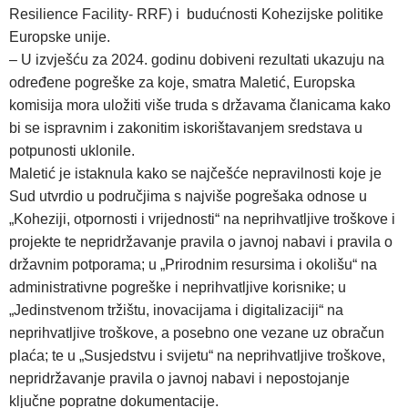
Resilience Facility- RRF) i budućnosti Kohezijske politike
Europske unije.
– U izvješću za 2024. godinu dobiveni rezultati ukazuju na
određene pogreške za koje, smatra Maletić, Europska
komisija mora uložiti više truda s državama članicama kako
bi se ispravnim i zakonitim iskorištavanjem sredstava u
potpunosti uklonile.
Maletić je istaknula kako se najčešće nepravilnosti koje je
Sud utvrdio u područjima s najviše pogrešaka odnose u
„Koheziji, otpornosti i vrijednosti“ na neprihvatljive troškove i
projekte te nepridržavanje pravila o javnoj nabavi i pravila o
državnim potporama; u „Prirodnim resursima i okolišu“ na
administrativne pogreške i neprihvatljive korisnike; u
„Jedinstvenom tržištu, inovacijama i digitalizaciji“ na
neprihvatljive troškove, a posebno one vezane uz obračun
plaća; te u „Susjedstvu i svijetu“ na neprihvatljive troškove,
nepridržavanje pravila o javnoj nabavi i nepostojanje
ključne popratne dokumentacije.