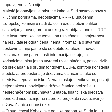
napravljeno, a što nije.
Maletić je obavijestila prisutne kako je Sud sastavio osvrt s
ključnim porukama, nedostacima RRF-a, upućenim
Europskoj komisiji u nadi da će ih uzeti u obzir prilikom
sastavljanja novog proračunskog razdoblja, a one su: RRF
nije instrument koji se temelji na uspješnosti, usmjerenost
na rezultate je ograničena, nema informacija o stvarnim
troškovima, nije jasno što se dobilo za uloženi novac,
izostanak transparentnosti informacija o krajnjim
korisnicima, nisu jasno utvrđeni uvjeti plaćanja, postoji rizik
od preklapanja s drugim fondovima EU-a, kontrola korištenja
sredstava prepuštena je državama članicama, ako su
sredstva nepravilno iskorištena to ostaje neotkriveno, postoji
nejednakost u pozicijama država članica proizašla u
neujednačenom ispunjavanju etapa, financijska sredstva
ponekad nisu razmjerna napretku projekata i zaduživanje
država članica donosi rizike.
– O budućnosti Kohezijske politike preporuke Suda idu u