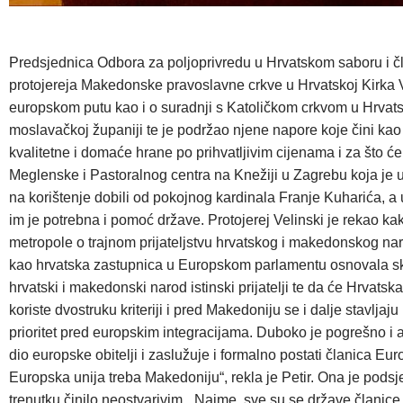
Predsjednica Odbora za poljoprivredu u Hrvatskom saboru i čl
protojereja Makedonske pravoslavne crkve u Hrvatskoj Kirka 
europskom putu kao i o suradnji s Katoličkom crkvom u Hrvatsko
moslavačkoj županiji te je podržao njene napore koje čini kao 
kvalitetne i domaće hrane po prihvatljivim cijenama i za što ć
Meglenske i Pastoralnog centra na Knežiji u Zagrebu koja je u
na korištenje dobili od pokojnog kardinala Franje Kuharića, a 
im je potrebna i pomoć države. Protojerej Velinski je rekao kak
metropole o trajnom prijateljstvu hrvatskog i makedonskog na
kao hrvatska zastupnica u Europskom parlamentu osnovala sk
hrvatski i makedonski narod istinski prijatelji te da će Hrvats
koriste dvostruku kriteriji i pred Makedoniju se i dalje stavljaju
prioritet pred europskim integracijama. Duboko je pogrešno i a
dio europske obitelji i zaslužuje i formalno postati članica Eur
Europska unija treba Makedoniju“, rekla je Petir. Ona je pods
trenutku činilo neostvarivim. „Naime, sve su se države članice 