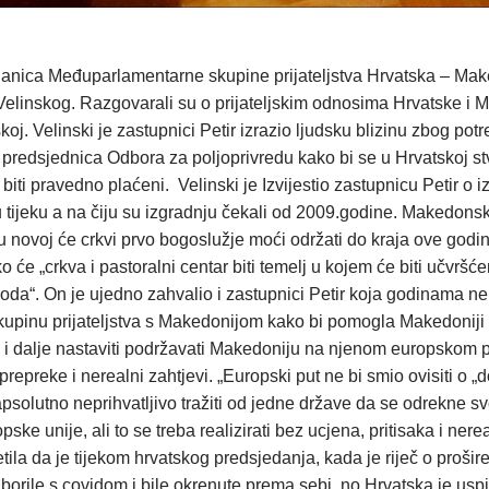
anica Međuparlamentarne skupine prijateljstva Hrvatska – Make
Velinskog. Razgovarali su o prijateljskim odnosima Hrvatske i 
j. Velinski je zastupnici Petir izrazio ljudsku blizinu zbog pot
predsjednica Odbora za poljoprivredu kako bi se u Hrvatskoj stvo
e biti pravedno plaćeni. Velinski je Izvijestio zastupnicu Petir
 tijeku a na čiju su izgradnju čekali od 2009.godine. Makedonsk
u novoj će crkvi prvo bogoslužje moći održati do kraja ove godin
o će „crkva i pastoralni centar biti temelj u kojem će biti učvrš
roda“. On je ujedno zahvalio i zastupnici Petir koja godinama 
upinu prijateljstva s Makedonijom kako bi pomogla Makedoniji 
ka i dalje nastaviti podržavati Makedoniju na njenom europskom p
 prepreke i nerealni zahtjevi. „Europski put ne bi smio ovisiti o „
psolutno neprihvatljivo tražiti od jedne države da se odrekne sv
opske unije, ali to se treba realizirati bez ucjena, pritisaka i n
jetila da je tijekom hrvatskog predsjedanja, kada je riječ o pro
borile s covidom i bile okrenute prema sebi, no Hrvatska je uspj