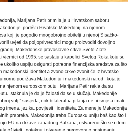
donija, Marijana Petir primila je u Hrvatskom saboru
Makedonije, podršci Hrvatske Makedoniji na njenom
resa koji je pogodio mnogobrojne obitelji u njenoj Sisačko-
rili uvjeti da poljoprivrednici mogu proizvoditi dovoljno
 o izgradnji Makedonske pravoslavne crkve Svete Zlate
i vjernici od 1995. se sastaju u kapelici Svetog Roka koju su
e ukoliko uspiju osigurati potrebna financijska sredstva za što
ćen makedonski identitet a zvono crkve zvonit će iz hrvatske
neumorno podržava Makedoniju i makedonski narod i koja je
na njenom europskom putu. Marijana Petir rekla da su
utu. Istaknula je da je žalosti da se u slučaju Makedonije
dobroj volji“ susjeda, dok bilateralna pitanja ne bi smjela imati
og imena, jezika, povijesti i identiteta. Za mene je Makedonija
erealnih prepreka. Makedonija treba Europsku uniju baš kao što i
širenju EU na države zapadnog Balkana, ostvareno što se u tom
ela oživjeti i potaknuti otvaranje pregovora o pristupanju