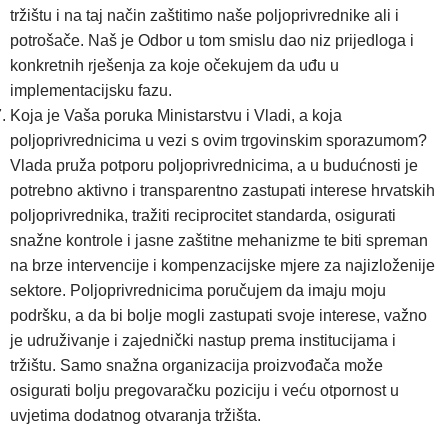
tržištu i na taj način zaštitimo naše poljoprivrednike ali i
potrošače. Naš je Odbor u tom smislu dao niz prijedloga i
konkretnih rješenja za koje očekujem da uđu u
implementacijsku fazu.
Koja je Vaša poruka Ministarstvu i Vladi, a koja
poljoprivrednicima u vezi s ovim trgovinskim sporazumom?
Vlada pruža potporu poljoprivrednicima, a u budućnosti je
potrebno aktivno i transparentno zastupati interese hrvatskih
poljoprivrednika, tražiti reciprocitet standarda, osigurati
snažne kontrole i jasne zaštitne mehanizme te biti spreman
na brze intervencije i kompenzacijske mjere za najizloženije
sektore. Poljoprivrednicima poručujem da imaju moju
podršku, a da bi bolje mogli zastupati svoje interese, važno
je udruživanje i zajednički nastup prema institucijama i
tržištu. Samo snažna organizacija proizvođača može
osigurati bolju pregovaračku poziciju i veću otpornost u
uvjetima dodatnog otvaranja tržišta.