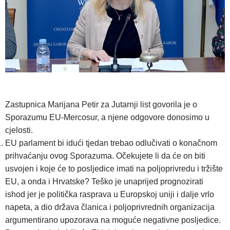
Zastupnica Marijana Petir za Jutarnji list govorila je o
Sporazumu EU-Mercosur, a njene odgovore donosimo u
cjelosti.
EU parlament bi idući tjedan trebao odlučivati o konačnom
prihvaćanju ovog Sporazuma. Očekujete li da će on biti
usvojen i koje će to posljedice imati na poljoprivredu i tržište
EU, a onda i Hrvatske? Teško je unaprijed prognozirati
ishod jer je politička rasprava u Europskoj uniji i dalje vrlo
napeta, a dio država članica i poljoprivrednih organizacija
argumentirano upozorava na moguće negativne posljedice.