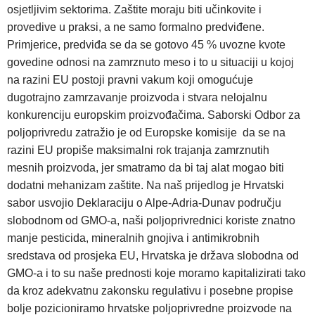
osjetljivim sektorima. Zaštite moraju biti učinkovite i
provedive u praksi, a ne samo formalno predviđene.
Primjerice, predviđa se da se gotovo 45 % uvozne kvote
govedine odnosi na zamrznuto meso i to u situaciji u kojoj
na razini EU postoji pravni vakum koji omogućuje
dugotrajno zamrzavanje proizvoda i stvara nelojalnu
konkurenciju europskim proizvođačima. Saborski Odbor za
poljoprivredu zatražio je od Europske komisije da se na
razini EU propiše maksimalni rok trajanja zamrznutih
mesnih proizvoda, jer smatramo da bi taj alat mogao biti
dodatni mehanizam zaštite. Na naš prijedlog je Hrvatski
sabor usvojio Deklaraciju o Alpe-Adria-Dunav području
slobodnom od GMO-a, naši poljoprivrednici koriste znatno
manje pesticida, mineralnih gnojiva i antimikrobnih
sredstava od prosjeka EU, Hrvatska je država slobodna od
GMO-a i to su naše prednosti koje moramo kapitalizirati tako
da kroz adekvatnu zakonsku regulativu i posebne propise
bolje pozicioniramo hrvatske poljoprivredne proizvode na