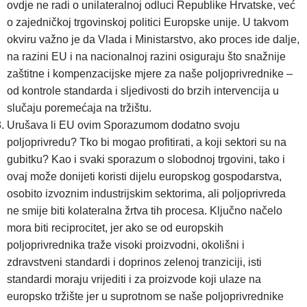
ovdje ne radi o unilateralnoj odluci Republike Hrvatske, već
o zajedničkoj trgovinskoj politici Europske unije. U takvom
okviru važno je da Vlada i Ministarstvo, ako proces ide dalje,
na razini EU i na nacionalnoj razini osiguraju što snažnije
zaštitne i kompenzacijske mjere za naše poljoprivrednike –
od kontrole standarda i sljedivosti do brzih intervencija u
slučaju poremećaja na tržištu.
Urušava li EU ovim Sporazumom dodatno svoju
poljoprivredu? Tko bi mogao profitirati, a koji sektori su na
gubitku? Kao i svaki sporazum o slobodnoj trgovini, tako i
ovaj može donijeti koristi dijelu europskog gospodarstva,
osobito izvoznim industrijskim sektorima, ali poljoprivreda
ne smije biti kolateralna žrtva tih procesa. Ključno načelo
mora biti reciprocitet, jer ako se od europskih
poljoprivrednika traže visoki proizvodni, okolišni i
zdravstveni standardi i doprinos zelenoj tranziciji, isti
standardi moraju vrijediti i za proizvode koji ulaze na
europsko tržište jer u suprotnom se naše poljoprivrednike