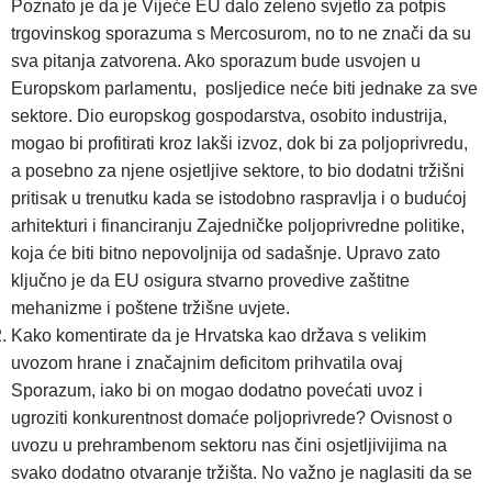
Poznato je da je Vijeće EU dalo zeleno svjetlo za potpis
trgovinskog sporazuma s Mercosurom, no to ne znači da su
sva pitanja zatvorena. Ako sporazum bude usvojen u
Europskom parlamentu, posljedice neće biti jednake za sve
sektore. Dio europskog gospodarstva, osobito industrija,
mogao bi profitirati kroz lakši izvoz, dok bi za poljoprivredu,
a posebno za njene osjetljive sektore, to bio dodatni tržišni
pritisak u trenutku kada se istodobno raspravlja i o budućoj
arhitekturi i financiranju Zajedničke poljoprivredne politike,
koja će biti bitno nepovoljnija od sadašnje. Upravo zato
ključno je da EU osigura stvarno provedive zaštitne
mehanizme i poštene tržišne uvjete.
Kako komentirate da je Hrvatska kao država s velikim
uvozom hrane i značajnim deficitom prihvatila ovaj
Sporazum, iako bi on mogao dodatno povećati uvoz i
ugroziti konkurentnost domaće poljoprivrede? Ovisnost o
uvozu u prehrambenom sektoru nas čini osjetljivijima na
svako dodatno otvaranje tržišta. No važno je naglasiti da se