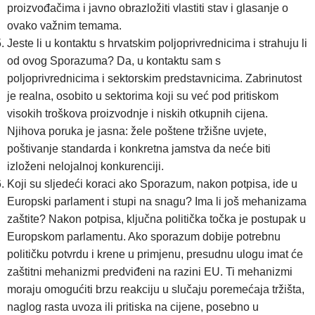
proizvođačima i javno obrazložiti vlastiti stav i glasanje o
ovako važnim temama.
Jeste li u kontaktu s hrvatskim poljoprivrednicima i strahuju li
od ovog Sporazuma? Da, u kontaktu sam s
poljoprivrednicima i sektorskim predstavnicima. Zabrinutost
je realna, osobito u sektorima koji su već pod pritiskom
visokih troškova proizvodnje i niskih otkupnih cijena.
Njihova poruka je jasna: žele poštene tržišne uvjete,
poštivanje standarda i konkretna jamstva da neće biti
izloženi nelojalnoj konkurenciji.
Koji su sljedeći koraci ako Sporazum, nakon potpisa, ide u
Europski parlament i stupi na snagu? Ima li još mehanizama
zaštite? Nakon potpisa, ključna politička točka je postupak u
Europskom parlamentu. Ako sporazum dobije potrebnu
političku potvrdu i krene u primjenu, presudnu ulogu imat će
zaštitni mehanizmi predviđeni na razini EU. Ti mehanizmi
moraju omogućiti brzu reakciju u slučaju poremećaja tržišta,
naglog rasta uvoza ili pritiska na cijene, posebno u