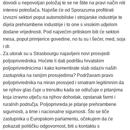
dovodi u nepovoljan položaj te se ne štite na pravi način niti
interesi potrošača. Najviše će od Sporazuma profitirati
izvozni sektori poput automobilske i strojarske industrije te
dijela prehrambene industrije i to one s visokim udjelom
dodane vrijednosti. Pod najvećim pritiskom biti će sektori
mesa, poput primjerice govedine, no tu su i šećer, med, soja
i dr.
Za utorak su u Strasbourgu najavljeni novi prosvjedi
poljoprivrednika. Hoćete li dati podršku hrvatskim
poljoprivrednicima i kako komentirate slab odaziv naših
zastupnika na ranijim prosvjedima? Podržavam pravo
poljoprivrednika na miran prosvjed i smatram legitimnim da
se njihov glas čuje u trenutku kada se odlučuje o pitanjima
koja izravno utječu na njihov dohodak, opstanak farmi i
ruralnih područja. Poljoprivreda je pitanje prehrambene
sigurnosti, a time i nacionalne sigurnosti. Što se tiče
zastupnika u Europskom parlamentu, očekujem da će
pokazati političku odgovornost, biti u kontaktu s