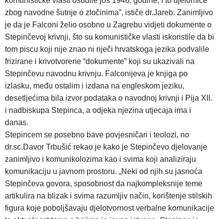
komunističke vlasti osudile još 1946. godine, i to djelomice
zbog navodne šutnje o zločinima”, ističe dr.Jareb. Zanimljivo
je da je Falconi želio osobno u Zagrebu vidjeti dokumente o
Stepinčevoj krivnji, što su komunističke vlasti iskoristile da bi
tom piscu koji nije znao ni riječi hrvatskoga jezika podvalile
frizirane i krivotvorene “dokumente” koji su ukazivali na
Stepinčevu navodnu krivnju. Falconijeva je knjiga po
izlasku, među ostalim i izdana na engleskom jeziku,
desetljećima bila izvor podataka o navodnoj krivnji i Pija XII.
i nadbiskupa Stepinca, a odjeka njezina utjecaja ima i
danas.
Stepincem se posebno bave povjesničari i teolozi, no
dr.sc.Davor Trbušić rekao je kako je Stepinčevo djelovanje
zanimljivo i komunikolozima kao i svima koji analiziraju
komunikaciju u javnom prostoru. „Neki od njih su jasnoća
Stepinčeva govora, sposobnost da najkompleksnije teme
artikulira na blizak i svima razumljiv način, korištenje stilskih
figura koje poboljšavaju djelotvornost verbalne komunikacije