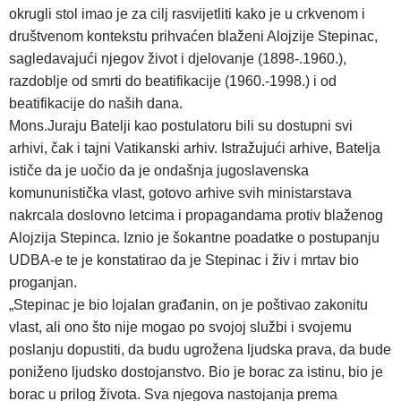
okrugli stol imao je za cilj rasvijetliti kako je u crkvenom i
društvenom kontekstu prihvaćen blaženi Alojzije Stepinac,
sagledavajući njegov život i djelovanje (1898-.1960.),
razdoblje od smrti do beatifikacije (1960.-1998.) i od
beatifikacije do naših dana.
Mons.Juraju Batelji kao postulatoru bili su dostupni svi
arhivi, čak i tajni Vatikanski arhiv. Istražujući arhive, Batelja
ističe da je uočio da je ondašnja jugoslavenska
komununistička vlast, gotovo arhive svih ministarstava
nakrcala doslovno letcima i propagandama protiv blaženog
Alojzija Stepinca. Iznio je šokantne poadatke o postupanju
UDBA-e te je konstatirao da je Stepinac i živ i mrtav bio
proganjan.
„Stepinac je bio lojalan građanin, on je poštivao zakonitu
vlast, ali ono što nije mogao po svojoj službi i svojemu
poslanju dopustiti, da budu ugrožena ljudska prava, da bude
poniženo ljudsko dostojanstvo. Bio je borac za istinu, bio je
borac u prilog života. Sva njegova nastojanja prema