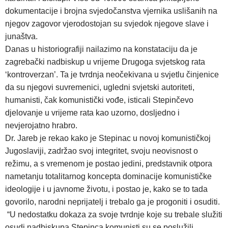
dokumentacije i brojna svjedočanstva vjernika uslišanih na
njegov zagovor vjerodostojan su svjedok njegove slave i
junaštva.
Danas u historiografiji nailazimo na konstataciju da je
zagrebački nadbiskup u vrijeme Drugoga svjetskog rata
‘kontroverzan’. Ta je tvrdnja neočekivana u svjetlu činjenice
da su njegovi suvremenici, ugledni svjetski autoriteti,
humanisti, čak komunistički vođe, isticali Stepinčevo
djelovanje u vrijeme rata kao uzorno, dosljedno i
nevjerojatno hrabro.
Dr. Jareb je rekao kako je Stepinac u novoj komunističkoj
Jugoslaviji, zadržao svoj integritet, svoju neovisnost o
režimu, a s vremenom je postao jedini, predstavnik otpora
nametanju totalitarnog koncepta dominacije komunističke
ideologije i u javnome životu, i postao je, kako se to tada
govorilo, narodni neprijatelj i trebalo ga je progoniti i osuditi.
“U nedostatku dokaza za svoje tvrdnje koje su trebale služiti
osudi nadbiskupa Stepinca komunisti su se poslužili