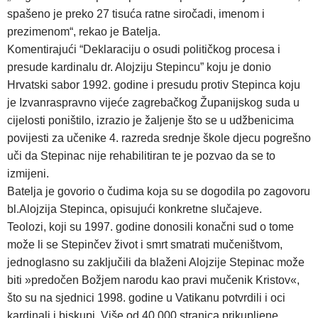
spašeno je preko 27 tisuća ratne siročadi, imenom i
prezimenom“, rekao je Batelja.
Komentirajući “Deklaraciju o osudi političkog procesa i
presude kardinalu dr. Alojziju Stepincu” koju je donio
Hrvatski sabor 1992. godine i presudu protiv Stepinca koju
je Izvanraspravno vijeće zagrebačkog Županijskog suda u
cijelosti poništilo, izrazio je žaljenje što se u udžbenicima
povijesti za učenike 4. razreda srednje škole djecu pogrešno
uči da Stepinac nije rehabilitiran te je pozvao da se to
izmijeni.
Batelja je govorio o čudima koja su se dogodila po zagovoru
bl.Alojzija Stepinca, opisujući konkretne slučajeve.
Teolozi, koji su 1997. godine donosili konačni sud o tome
može li se Stepinčev život i smrt smatrati mučeništvom,
jednoglasno su zaključili da blaženi Alojzije Stepinac može
biti »predočen Božjem narodu kao pravi mučenik Kristov«,
što su na sjednici 1998. godine u Vatikanu potvrdili i oci
kardinali i biskupi. Više od 40.000 stranica prikupljene