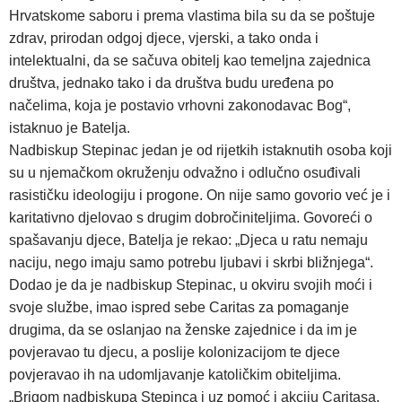
Hrvatskome saboru i prema vlastima bila su da se poštuje
zdrav, prirodan odgoj djece, vjerski, a tako onda i
intelektualni, da se sačuva obitelj kao temeljna zajednica
društva, jednako tako i da društva budu uređena po
načelima, koja je postavio vrhovni zakonodavac Bog“,
istaknuo je Batelja.
Nadbiskup Stepinac jedan je od rijetkih istaknutih osoba koji
su u njemačkom okruženju odvažno i odlučno osuđivali
rasističku ideologiju i progone. On nije samo govorio već je i
karitativno djelovao s drugim dobročiniteljima. Govoreći o
spašavanju djece, Batelja je rekao: „Djeca u ratu nemaju
naciju, nego imaju samo potrebu ljubavi i skrbi bližnjega“.
Dodao je da je nadbiskup Stepinac, u okviru svojih moći i
svoje službe, imao ispred sebe Caritas za pomaganje
drugima, da se oslanjao na ženske zajednice i da im je
povjeravao tu djecu, a poslije kolonizacijom te djece
povjeravao ih na udomljavanje katoličkim obiteljima.
„Brigom nadbiskupa Stepinca i uz pomoć i akciju Caritasa,