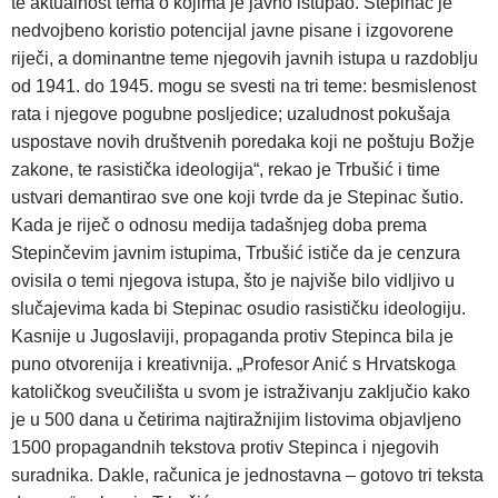
te aktualnost tema o kojima je javno istupao. Stepinac je
nedvojbeno koristio potencijal javne pisane i izgovorene
riječi, a dominantne teme njegovih javnih istupa u razdoblju
od 1941. do 1945. mogu se svesti na tri teme: besmislenost
rata i njegove pogubne posljedice; uzaludnost pokušaja
uspostave novih društvenih poredaka koji ne poštuju Božje
zakone, te rasistička ideologija“, rekao je Trbušić i time
ustvari demantirao sve one koji tvrde da je Stepinac šutio.
Kada je riječ o odnosu medija tadašnjeg doba prema
Stepinčevim javnim istupima, Trbušić ističe da je cenzura
ovisila o temi njegova istupa, što je najviše bilo vidljivo u
slučajevima kada bi Stepinac osudio rasističku ideologiju.
Kasnije u Jugoslaviji, propaganda protiv Stepinca bila je
puno otvorenija i kreativnija. „Profesor Anić s Hrvatskoga
katoličkog sveučilišta u svom je istraživanju zaključio kako
je u 500 dana u četirima najtiražnijim listovima objavljeno
1500 propagandnih tekstova protiv Stepinca i njegovih
suradnika. Dakle, računica je jednostavna – gotovo tri teksta