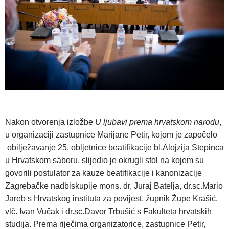
Nakon otvorenja izložbe
U ljubavi prema hrvatskom narodu
,
u organizaciji zastupnice Marijane Petir, kojom je započelo
obilježavanje 25. obljetnice beatifikacije bl.Alojzija Stepinca
u Hrvatskom saboru, slijedio je okrugli stol na kojem su
govorili postulator za kauze beatifikacije i kanonizacije
Zagrebačke nadbiskupije mons. dr, Juraj Batelja, dr.sc.Mario
Jareb s Hrvatskog instituta za povijest, župnik Župe Krašić,
vlč. Ivan Vučak i dr.sc.Davor Trbušić s Fakulteta hrvatskih
studija. Prema riječima organizatorice, zastupnice Petir,