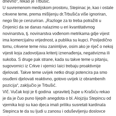
dnevno“, rekao je Trbušić.
U suvremenom medijskom prostoru, Stepinac je, kao i ostale
crkvene teme, prema mišljenju dr.Trbušića više ignoriran,
nego što je cenzuriran. „Razloge za to treba potražiti u
činjenici da se danas nalazimo u eri kvantitativnog
novinarstva, tj. novinarstva vođenom metrikama gdje vijest
ima komercijalnu vrijednost, a publika su kupci. Posljedično
tomu, crkvene teme nisu zanimljive, osim ako je riječ o nekoj
vijesti koja zadovoljava kriterij iznenađenja, negativizma ili
sukoba. S druge pak strane, kada su takve teme u pitanju,
sugovornici iz Crkve i vjernici laici trebaju proaktivnije
djelovati. Takve teme uvijek netko drugi potencira pa smo
osuđeni djelovati reaktivno, gotovo uvijek iz obrambenih
pozicija“, zaključio je Trbušić.
Vlč. Vučak koji je 6 godina upravitelj župe u Krašiću rekao
je da je čuo puno lijepih anegdota o bl. Alojziju Stepincu od
vjernika koji su kao djeca imali priliku susretati kardinala
Stepinca te da su ljudi u zanosu i oduševljenju doslovce