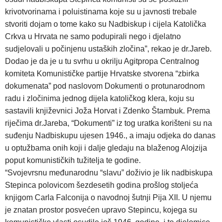
krivotvorinama i poluistinama koje su u javnosti trebale
stvoriti dojam o tome kako su Nadbiskup i cijela Katolička
Crkva u Hrvata ne samo podupirali nego i djelatno
sudjelovali u počinjenu ustaških zločina”, rekao je dr.Jareb.
Dodao je da je u tu svrhu u okrilju Agitpropa Centralnog
komiteta Komunističke partije Hrvatske stvorena “zbirka
dokumenata” pod naslovom Dokumenti o protunarodnom
radu i zločinima jednog dijela katoličkog klera, koju su
sastavili književnici Joža Horvat i Zdenko Štambuk. Prema
riječima dr.Jareba, “Dokumenti” iz tog uratka korišteni su na
suđenju Nadbiskupu ujesen 1946., a imaju odjeka do danas
u optužbama onih koji i dalje gledaju na blaženog Alojzija
poput komunističkih tužitelja te godine.
“Svojevrsnu međunarodnu “slavu” doživio je lik nadbiskupa
Stepinca polovicom šezdesetih godina prošlog stoljeća
knjigom Carla Falconija o navodnoj šutnji Pija XII. U njemu
je znatan prostor posvećen upravo Stepincu, kojega su