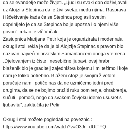
da se evanđelje može živjeti. „Ljudi su svaki dan doživljavali
uz Alojzija Stepinca da je živi svetac među njima. Rasprava
i iščekivanje kada će se Stepinca proglasii svetim
doprinijelo je da se Stepinca bolje upozna i o njemi više
govori“, rekao je vlč.Vučak.
Zastupnica Marijana Petir koja je organizirala i moderirala
okrugli stol, rekla je da je bl.Alojzije Stepinac s pravom bio
nazivan najvećim hrvatskim Samaritancem onoga vremena.
„Djelovanjem iz čiste i nesebične ljubavi, ovaj hrabri
blaženik bio je graditelj zajedništva kojemu i mi težimo i koje
nam je toliko potrebno. Blaženi Alojzije svojim životom
poručuje nam i potiče nas da ne uzmičemo jedni pred
drugima, da se ne bojimo pružiti ruku pomirenja, ohrabrenja,
sućuti i pomoći, nego da svakom čovjeku idemo ususret s
ljubavlju“, zaključila je Petir.
Okrugli stol možete pogledati na poveznici:
https://www.youtube.com/watch?v=O3Jn_dUtTFQ