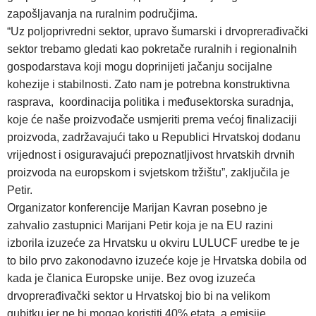
zapošljavanja na ruralnim područjima.
“Uz poljoprivredni sektor, upravo šumarski i drvoprerađivački
sektor trebamo gledati kao pokretače ruralnih i regionalnih
gospodarstava koji mogu doprinijeti jačanju socijalne
kohezije i stabilnosti. Zato nam je potrebna konstruktivna
rasprava, koordinacija politika i međusektorska suradnja,
koje će naše proizvođače usmjeriti prema većoj finalizaciji
proizvoda, zadržavajući tako u Republici Hrvatskoj dodanu
vrijednost i osiguravajući prepoznatljivost hrvatskih drvnih
proizvoda na europskom i svjetskom tržištu”, zaključila je
Petir.
Organizator konferencije Marijan Kavran posebno je
zahvalio zastupnici Marijani Petir koja je na EU razini
izborila izuzeće za Hrvatsku u okviru LULUCF uredbe te je
to bilo prvo zakonodavno izuzeće koje je Hrvatska dobila od
kada je članica Europske unije. Bez ovog izuzeća
drvoprerađivački sektor u Hrvatskoj bio bi na velikom
gubitku jer ne bi mogao koristiti 40% etata, a emisije