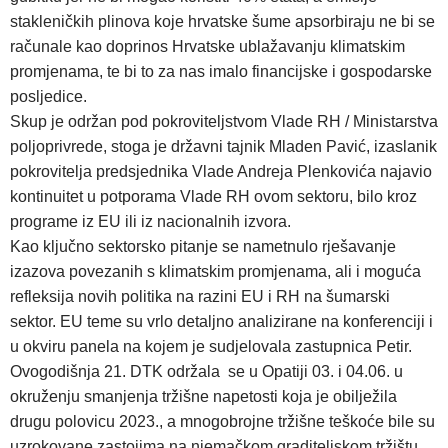
stakleničkih plinova koje hrvatske šume apsorbiraju ne bi se
računale kao doprinos Hrvatske ublažavanju klimatskim
promjenama, te bi to za nas imalo financijske i gospodarske
posljedice.
Skup je održan pod pokroviteljstvom Vlade RH / Ministarstva
poljoprivrede, stoga je državni tajnik Mladen Pavić, izaslanik
pokrovitelja predsjednika Vlade Andreja Plenkovića najavio
kontinuitet u potporama Vlade RH ovom sektoru, bilo kroz
programe iz EU ili iz nacionalnih izvora.
Kao ključno sektorsko pitanje se nametnulo rješavanje
izazova povezanih s klimatskim promjenama, ali i moguća
refleksija novih politika na razini EU i RH na šumarski
sektor. EU teme su vrlo detaljno analizirane na konferenciji i
u okviru panela na kojem je sudjelovala zastupnica Petir.
Ovogodišnja 21. DTK održala se u Opatiji 03. i 04.06. u
okruženju smanjenja tržišne napetosti koja je obilježila
drugu polovicu 2023., a mnogobrojne tržišne teškoće bile su
uzrokovane zastojima na njemačkom graditeljskom tržištu.