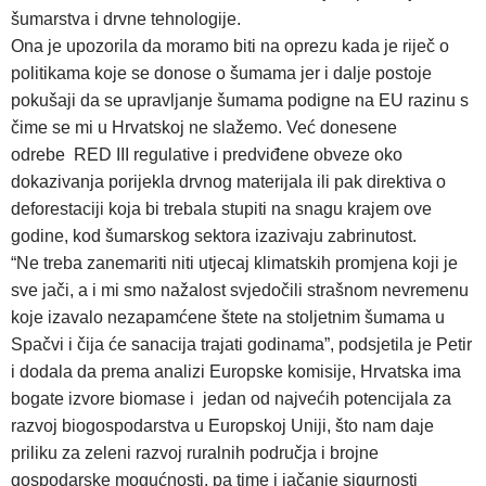
šumarstva i drvne tehnologije.
Ona je upozorila da moramo biti na oprezu kada je riječ o
politikama koje se donose o šumama jer i dalje postoje
pokušaji da se upravljanje šumama podigne na EU razinu s
čime se mi u Hrvatskoj ne slažemo. Već donesene
odrebe RED III regulative i predviđene obveze oko
dokazivanja porijekla drvnog materijala ili pak direktiva o
deforestaciji koja bi trebala stupiti na snagu krajem ove
godine, kod šumarskog sektora izazivaju zabrinutost.
“Ne treba zanemariti niti utjecaj klimatskih promjena koji je
sve jači, a i mi smo nažalost svjedočili strašnom nevremenu
koje izavalo nezapamćene štete na stoljetnim šumama u
Spačvi i čija će sanacija trajati godinama”, podsjetila je Petir
i dodala da prema analizi Europske komisije, Hrvatska ima
bogate izvore biomase i jedan od najvećih potencijala za
razvoj biogospodarstva u Europskoj Uniji, što nam daje
priliku za zeleni razvoj ruralnih područja i brojne
gospodarske mogućnosti, pa time i jačanje sigurnosti