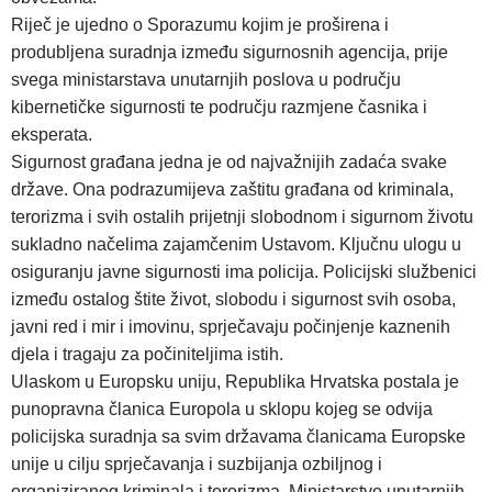
Riječ je ujedno o Sporazumu kojim je proširena i
produbljena suradnja između sigurnosnih agencija, prije
svega ministarstava unutarnjih poslova u području
kibernetičke sigurnosti te području razmjene časnika i
eksperata.
Sigurnost građana jedna je od najvažnijih zadaća svake
države. Ona podrazumijeva zaštitu građana od kriminala,
terorizma i svih ostalih prijetnji slobodnom i sigurnom životu
sukladno načelima zajamčenim Ustavom. Ključnu ulogu u
osiguranju javne sigurnosti ima policija. Policijski službenici
između ostalog štite život, slobodu i sigurnost svih osoba,
javni red i mir i imovinu, sprječavaju počinjenje kaznenih
djela i tragaju za počiniteljima istih.
Ulaskom u Europsku uniju, Republika Hrvatska postala je
punopravna članica Europola u sklopu kojeg se odvija
policijska suradnja sa svim državama članicama Europske
unije u cilju sprječavanja i suzbijanja ozbiljnog i
organiziranog kriminala i terorizma. Ministarstvo unutarnjih