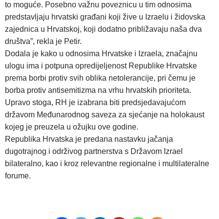
to moguće. Posebno važnu poveznicu u tim odnosima
predstavljaju hrvatski građani koji žive u Izraelu i židovska
zajednica u Hrvatskoj, koji dodatno približavaju naša dva
društva”, rekla je Petir.
Dodala je kako u odnosima Hrvatske i Izraela, značajnu
ulogu ima i potpuna opredijeljenost Republike Hrvatske
prema borbi protiv svih oblika netolerancije, pri čemu je
borba protiv antisemitizma na vrhu hrvatskih prioriteta.
Upravo stoga, RH je izabrana biti predsjedavajućom
državom Međunarodnog saveza za sjećanje na holokaust
kojeg je preuzela u ožujku ove godine.
Republika Hrvatska je predana nastavku jačanja
dugotrajnog i održivog partnerstva s Državom Izrael
bilateralno, kao i kroz relevantne regionalne i multilateralne
forume.