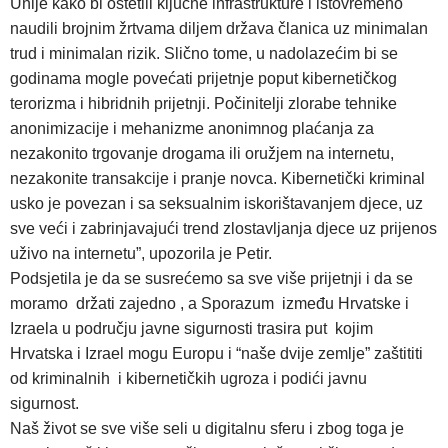
Unije kako bi oštetili ključne infrastrukture i istovremeno
naudili brojnim žrtvama diljem država članica uz minimalan
trud i minimalan rizik. Slično tome, u nadolazećim bi se
godinama mogle povećati prijetnje poput kibernetičkog
terorizma i hibridnih prijetnji. Počinitelji zlorabe tehnike
anonimizacije i mehanizme anonimnog plaćanja za
nezakonito trgovanje drogama ili oružjem na internetu,
nezakonite transakcije i pranje novca. Kibernetički kriminal
usko je povezan i sa seksualnim iskorištavanjem djece, uz
sve veći i zabrinjavajući trend zlostavljanja djece uz prijenos
uživo na internetu”, upozorila je Petir.
Podsjetila je da se susrećemo sa sve više prijetnji i da se
moramo držati zajedno , a Sporazum između Hrvatske i
Izraela u području javne sigurnosti trasira put kojim
Hrvatska i Izrael mogu Europu i “naše dvije zemlje” zaštititi
od kriminalnih i kibernetičkih ugroza i podići javnu
sigurnost.
Naš život se sve više seli u digitalnu sferu i zbog toga je