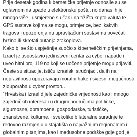
Prije desetak godina kibernetičke prijetnje odnosile su se
uglavnom na upade u elektronsku poštu, no danas ih je
mnogo više i usmjerene su čak i na tržišta kripto valuta te
GPS sustave kojima se mogu, primjerice, bez ikakvih
tragova i upozorenja na upravljačkim sustavima povećati
brzina ili skretati putanja zrakoplova.
Kako bi se što uspješnije suočio s kibernetičkim prijetnjama,
Izrael je uspostavio jedinstveni centar za cyber napade i
uveo hitni broj 119 na koji se uočene prijetnje mogu prijaviti.
Česte su situacije, ističu izraelski stručnjaci, da ih na
nepravilnosti upozoravaju moralni hakeri svjesni mogućnosti
zlouporaba u cyber prostoru.
“Hrvatska i Izrael dijele zajedničke vrijednosti kao i mnogo
zajedničkih interesa i u drugim područjima političke,
sigurnosne, obrambene, gospodarske, turističke,
znanstvene, kulturne, i svekolike bilateralne suradnje te
redovno razmjenjuju stajališta o najvažnijim regionalnim i
globalnim pitanjima, kao i međusobne podrške gdje god je