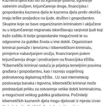
Kaznena djela kao što su trgovanje ljudima, trgovanje
vatrenim oružjem, krijumčarenje droge, financijska i
gospodarska kaznena djela te kaznena djela protiv okoliša
imaju teške posljedice na ljude, društvo i gospodarstvo.
Skupine koje se bave organiziranim kriminalom i uključene
su u krijumčarenje migranata iskorištavaju ranjivost ljudi koji
traže zaštitu ili bolje gospodarske mogućnosti te su
odgovorne za gubitke života u ime dobiti. Organizirani
kriminal pomaže i terorizmu i kibernetičkom kriminalu,
primjerice nabavljanjem oružja, financiranjem putem
krijumčarenja droge i prodiranjem na financijska tržišta.
“Kibernetički kriminal rastuća je prijetnja temeljnim pravima
građana i gospodarstvu, kao i razvoju uspješnog
jedinstvenog digitalnog tržišta . Uz rast internetskog
poslovanja banaka i trgovina, kibernetički kriminal može
predstavljati priliku za ostvarenje velike dobiti kriminalcima,
a mogućnost velikog gubitka građanima. Počinitelji
kibernetičkih kaznenih djela mogu djelovati iz mjesta izvan