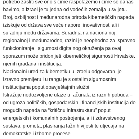
potrebo zaštiti sve ono s čime raspolažemo i čime se danas
bavimo, a Izrael je tu jedna od vodećih zemalja u svijetu.
Broj, ozbiljnost i međunarodna priroda kibernetičkih napada
iziskuje od država sve veće napore, inovativnost, ali i
suradnju među državama. Suradnja na nacionalnoj,
regionalnoj i međunarodnoj razini je neophodna za ispravno
funkcioniranje i sigurnost digitalnog okruženja pa ovaj
sporazum može pridonijeti kibernetičkoj sigurnosti Hrvatske,
njenih građana i institucija.
Nacionalni ured za kibernetiku u Izraelu odgovaran je
izravno premijeru i u rangu je s ostalim sigurnosnim
institucijama poput obavještajnih službi.
Istražuje nedozvoljene ulaze u računala iz raznih pobuda –
od ugroza političkih, gospodarskih i financijskih institucija do
mogućih napada na “kritičnu infrastrukturu” poput
energetskih i komunalnih postrojenja, ali i zdravstvenog
sustava, prometa, plasiranja lažnih vijesti te utjecaja na
demokratske i izborne procese.