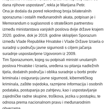
dana njihove uspostave”, rekla je Marijana Petir.
Ona je dodala da pored rekordnog broja bilateralnih
sporazuma i ostalih međunarodnih akata, potpisan je i
Memorandum o suglasnosti o strateškom partnerstvu
između ministarstava vanjskih poslova dvije države krajem
2020. godine, dok je 2019. godine sklopljen Sporazum
između Vlade Republike Hrvatske i Vlade Države Izraela o
suradnji u području javne sigurnosti s ciljem jačanja
suradnje uspostavljene Ugovorom iz 2009.
Tim Sporazumom, kojeg su potpisali ministri unutarnjih
poslova Hrvatske i Izraela, uređena su pitanja nadležnih
tijela, dodatnih područja i oblika suradnje u borbi protiv
kriminala i osiguranju javne sigurnosti, kibernetičkog
kriminala, zaštite svjedoka, razmjene informacija i osobnih
podataka, postupanja po zahtjevu, kao i uspostavljanje
zajedničke radne skupine, troškova, jezika u postupku, te
odnosa prema nacionalnom pravu i međunarodnim
obvezama.