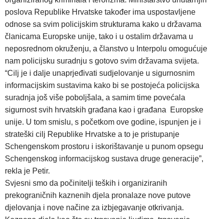
poslova Republike Hrvatske također ima uspostavljene
odnose sa svim policijskim strukturama kako u državama
članicama Europske unije, tako i u ostalim državama u
neposrednom okruženju, a članstvo u Interpolu omogućuje
nam policijsku suradnju s gotovo svim državama svijeta.
“Cilj je i dalje unaprjeđivati sudjelovanje u sigurnosnim
informacijskim sustavima kako bi se postojeća policijska
suradnja još više poboljšala, a samim time povećala
sigurnost svih hrvatskih građana kao i građana Europske
unije. U tom smislu, s početkom ove godine, ispunjen je i
strateški cilj Republike Hrvatske a to je pristupanje
Schengenskom prostoru i iskorištavanje u punom opsegu
Schengenskog informacijskog sustava druge generacije”,
rekla je Petir.
Svjesni smo da počinitelji teških i organiziranih
prekograničnih kaznenih djela pronalaze nove putove
djelovanja i nove načine za izbjegavanje otkrivanja.