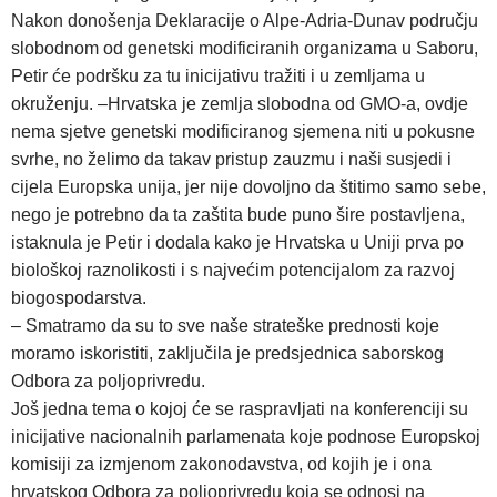
Nakon donošenja Deklaracije o Alpe-Adria-Dunav području
slobodnom od genetski modificiranih organizama u Saboru,
Petir će podršku za tu inicijativu tražiti i u zemljama u
okruženju. –Hrvatska je zemlja slobodna od GMO-a, ovdje
nema sjetve genetski modificiranog sjemena niti u pokusne
svrhe, no želimo da takav pristup zauzmu i naši susjedi i
cijela Europska unija, jer nije dovoljno da štitimo samo sebe,
nego je potrebno da ta zaštita bude puno šire postavljena,
istaknula je Petir i dodala kako je Hrvatska u Uniji prva po
biološkoj raznolikosti i s najvećim potencijalom za razvoj
biogospodarstva.
– Smatramo da su to sve naše strateške prednosti koje
moramo iskoristiti, zaključila je predsjednica saborskog
Odbora za poljoprivredu.
Još jedna tema o kojoj će se raspravljati na konferenciji su
inicijative nacionalnih parlamenata koje podnose Europskoj
komisiji za izmjenom zakonodavstva, od kojih je i ona
hrvatskog Odbora za poljoprivredu koja se odnosi na