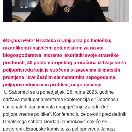
Marijana Petir:
Hrvatska u Uniji prva po biološkoj
raznolikosti i najvećim potencijalom za razvoj
biogospodarstva, moramo iskoristiti svoje strateške
prednosti;
40 posto europskog proračuna izdvaja se za
poljoprivredu koja je suočena s izazovima klimatskih
promjena i sve češćim elementarnim nepogodama;
poljoprivrednici nisu problem, nego rješenje
U Sabornici se u ponedjeljak, 25. rujna 2023. godine
održava međuparlamentarna konferencija o “Doprinosu
nacionalnih parlamenata unaprjeđenju Zajedničke
poljoprivredne politike“. Konferenciju će otvoriti predsjednik
Hrvatskoga sabora Gordan Jandroković dok će se
povjerenik Europske komisije za poljoprivredu Janusz