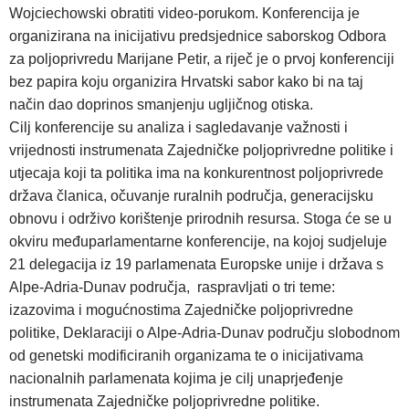
Wojciechowski obratiti video-porukom. Konferencija je
organizirana na inicijativu predsjednice saborskog Odbora
za poljoprivredu Marijane Petir, a riječ je o prvoj konferenciji
bez papira koju organizira Hrvatski sabor kako bi na taj
način dao doprinos smanjenju ugljičnog otiska.
Cilj konferencije su analiza i sagledavanje važnosti i
vrijednosti instrumenata Zajedničke poljoprivredne politike i
utjecaja koji ta politika ima na konkurentnost poljoprivrede
država članica, očuvanje ruralnih područja, generacijsku
obnovu i održivo korištenje prirodnih resursa. Stoga će se u
okviru međuparlamentarne konferencije, na kojoj sudjeluje
21 delegacija iz 19 parlamenata Europske unije i država s
Alpe-Adria-Dunav područja, raspravljati o tri teme:
izazovima i mogućnostima Zajedničke poljoprivredne
politike, Deklaraciji o Alpe-Adria-Dunav području slobodnom
od genetski modificiranih organizama te o inicijativama
nacionalnih parlamenata kojima je cilj unaprjeđenje
instrumenata Zajedničke poljoprivredne politike.