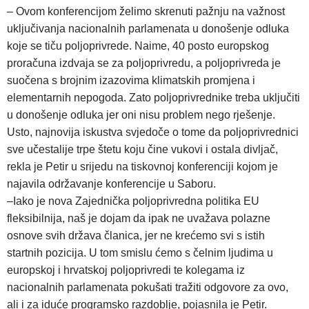
– Ovom konferencijom želimo skrenuti pažnju na važnost
uključivanja nacionalnih parlamenata u donošenje odluka
koje se tiču poljoprivrede. Naime, 40 posto europskog
proračuna izdvaja se za poljoprivredu, a poljoprivreda je
suočena s brojnim izazovima klimatskih promjena i
elementarnih nepogoda. Zato poljoprivrednike treba uključiti
u donošenje odluka jer oni nisu problem nego rješenje.
Usto, najnovija iskustva svjedoče o tome da poljoprivrednici
sve učestalije trpe štetu koju čine vukovi i ostala divljač,
rekla je Petir u srijedu na tiskovnoj konferenciji kojom je
najavila održavanje konferencije u Saboru.
–Iako je nova Zajednička poljoprivredna politika EU
fleksibilnija, naš je dojam da ipak ne uvažava polazne
osnove svih država članica, jer ne krećemo svi s istih
startnih pozicija. U tom smislu ćemo s čelnim ljudima u
europskoj i hrvatskoj poljoprivredi te kolegama iz
nacionalnih parlamenata pokušati tražiti odgovore za ovo,
ali i za iduće programsko razdoblje, pojasnila je Petir.