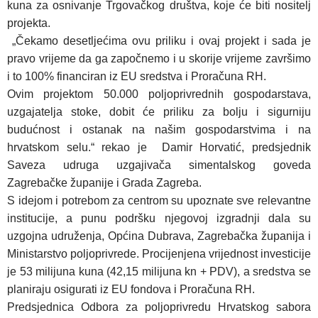
kuna za osnivanje Trgovačkog društva, koje će biti nositelj
projekta.
„Čekamo desetljećima ovu priliku i ovaj projekt i sada je
pravo vrijeme da ga započnemo i u skorije vrijeme završimo
i to 100% financiran iz EU sredstva i Proračuna RH.
Ovim projektom 50.000 poljoprivrednih gospodarstava,
uzgajatelja stoke, dobit će priliku za bolju i sigurniju
budućnost i ostanak na našim gospodarstvima i na
hrvatskom selu.“
rekao je
Damir Horvatić, predsjednik
Saveza udruga uzgajivača simentalskog goveda
Zagrebačke županije i Grada Zagreba.
S
idejom i potrebom za centrom su upoznate sve relevantne
institucije, a punu podršku njegovoj izgradnji dala su
uzgojna udruženja, Općina Dubrava, Zagrebačka županija i
Ministarstvo poljoprivrede. Procijenjena vrijednost investicije
je 53 milijuna kuna (42,15 milijuna kn + PDV), a sredstva se
planiraju osigurati iz EU fondova i Proračuna RH.
Predsjednica Odbora za poljoprivredu Hrvatskog sabora