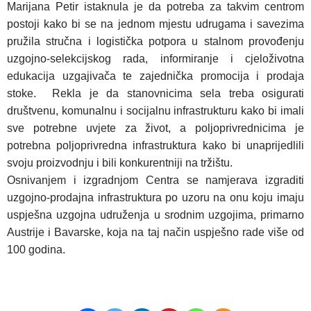
Marijana Petir istaknula je da potreba za takvim centrom
postoji kako bi se na jednom mjestu udrugama i savezima
pružila stručna i logistička potpora u stalnom provođenju
uzgojno-selekcijskog rada, informiranje i cjeloživotna
edukacija uzgajivača te zajednička promocija i prodaja
stoke.
Rekla je da stanovnicima sela treba osigurati
društvenu, komunalnu i socijalnu infrastrukturu kako bi imali
sve potrebne uvjete za život, a poljoprivrednicima je
potrebna poljoprivredna infrastruktura kako bi unaprijedlili
svoju proizvodnju i bili konkurentniji na tržištu.
Osnivanjem i izgradnjom Centra se namjerava izgraditi
uzgojno-prodajna infrastruktura po uzoru na onu koju imaju
uspješna uzgojna udruženja u srodnim uzgojima, primarno
Austrije i Bavarske, koja na taj način uspješno rade više od
100 godina.