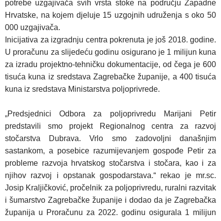
potrebe uzgajivača svih vrsta stoke na području Zapadne
Hrvatske
, na kojem djeluje 15 uzgojnih udruženja s oko 50
000 uzgajivača.
Inicijativa za izgradnju centra pokrenuta je još 2018. godine.
U proračunu za slijedeću godinu
osigurano je 1 milijun kuna
za izradu projektno-tehničku dokumentacije, od čega je 600
tisuća kuna iz sredstava Zagrebačke županije, a 400 tisuća
kuna iz sredstava Ministarstva poljoprivrede.
„Predsjednici Odbora za poljoprivredu Marijani Petir
predstavili smo projekt Regionalnog centra za razvoj
stočarstva Dubrava. Vrlo smo zadovoljni današnjim
sastankom, a posebice razumijevanjem gospođe Petir za
probleme razvoja hrvatskog stočarstva i stočara, kao i za
njihov razvoj i opstanak gospodarstava.“
rekao je mr.sc.
Josip Kraljičković, pročelnik za poljoprivredu, ruralni razvitak
i šumarstvo Zagrebačke županije i dodao da je
Zagrebačka
županija u Proračunu za 2022. godinu osigurala 1 milijun