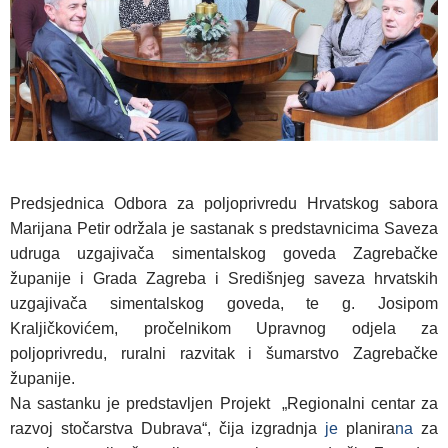
Predsjednica Odbora za poljoprivredu Hrvatskog sabora
Marijana Petir održala je sastanak s predstavnicima Saveza
udruga uzgajivača simentalskog goveda Zagrebačke
županije i Grada Zagreba i Središnjeg saveza hrvatskih
uzgajivača simentalskog goveda, te g. Josipom
Kraljičkovićem, pročelnikom Upravnog odjela za
poljoprivredu, ruralni razvitak i šumarstvo Zagrebačke
županije.
Na sastanku je predstavljen Projekt „Regionalni centar za
razvoj stočarstva Dubrava“, čija izgradnja
je
planira
na
za