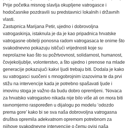
Prije početka misnog slavlja okupljene vatrogasce i
hodočasnike pozdravili su predstavnici lokalnih i državnih
vlasti.
Zastupnica Marijana Petir, ujedno i dobrovoljna
vatrogaskinja, istaknula je da je kao pripadnica hrvatske
vatrogasne obitelji ponosna radom vatrogasaca te onime što
svakodnevno pokazuju ističući vrijednosti koje su
neprolazne kao što su požrtvovnost, solidarnost, humanost,
čovjekoljublje, volonterstvo, a što ujedno i prenose na mlade
generacije pokazujući kakvi ljudi trebaju biti. Dodala je kako
su vatrogasci suočeni s mnogobrojnim izazovima te da prvi
stižu na intervencije kada je potrebno spašavati ljude i
imovinu stoga je važno da budu dobro opremljeni. ‘Novaca
za hrvatsko vatrogastvo nikada nije bilo više ali on mora biti
ravnomjerno raspoređen u dijalogu po modelu ‘odozdo
prema gore’ kako bi se sva naša dobrovoljna vatrogasna
društva opremila adekvatnom opremom potrebnom za
njihove svakodnevne intervencije o čemu ovisi naša