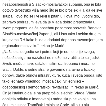
nezaposlenosti u Sisačko-moslavačkoj županiji, ona je bila
gotovo dvostruko viša nego što je bio prosjek RH, dakle sve
skupa, i ovo što se i vi rekli u pitanju, i ovaj moj uvodni dio,
zapravo podrazumijeva da je Vlada dobro prepoznala u
svom programu da će posebnu pozornost posvetiti Banovini,
Sisačko-moslavačkoj županiji, all i isto tako i nekim drugim
krajevima RH kako bi dala dodatni doprinos ravnomjernijem
regionalnom razvitku“, rekao je Marić.
„Nažalost, dogodio se i potres koji je odnio, prije svega,
nešto što sigurno nažalost ne možemo vratiti a to su ljudski
životi, međutim sve ostalo mislim da trebamo i moramo
vratiti. Dakle, s jedne strane govorimo naravno o fizičkoj
obnovi, dakle obnovi infrastrukture, kuća i svega onoga, isto
tako jednako vrijednog, možda čak i vrijednijeg –
gospodarskoj i demografskoj revitalizaciji“, rekao je Marić.
On je istaknuo da je na pretprošloj sjednici Vlade, Vlada
donijela odluku o imenovanju radne skupine kojoj su na
čelu ministrica Tramišak i ministar Ćorić, ali su u nju