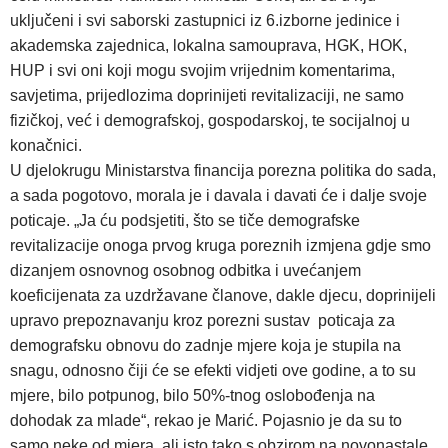
uključeni i svi saborski zastupnici iz 6.izborne jedinice i
akademska zajednica, lokalna samouprava, HGK, HOK,
HUP i svi oni koji mogu svojim vrijednim komentarima,
savjetima, prijedlozima doprinijeti revitalizaciji, ne samo
fizičkoj, već i demografskoj, gospodarskoj, te socijalnoj u
konačnici.
U djelokrugu Ministarstva financija porezna politika do sada,
a sada pogotovo, morala je i davala i davati će i dalje svoje
poticaje. „Ja ću podsjetiti, što se tiče demografske
revitalizacije onoga prvog kruga poreznih izmjena gdje smo
dizanjem osnovnog osobnog odbitka i uvećanjem
koeficijenata za uzdržavane članove, dakle djecu, doprinijeli
upravo prepoznavanju kroz porezni sustav poticaja za
demografsku obnovu do zadnje mjere koja je stupila na
snagu, odnosno čiji će se efekti vidjeti ove godine, a to su
mjere, bilo potpunog, bilo 50%-tnog oslobođenja na
dohodak za mlade“, rekao je Marić. Pojasnio je da su to
samo neke od mjera, ali isto tako s obzirom na novonastale