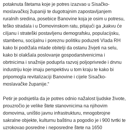
potaknuta štetama koje je potres izazvao u Sisačko-
moslavačkoj županiji te dugotrajnim zapostavljanjem
ruralnih sredina, posebice Banovine koja je osim u potresu,
teško stradala i u Domovinskom ratu, pitajući ga „kakvu će
ciljanu i strateški postavljenu demografsku, populacijsku,
stambenu, socijalnu i poreznu politiku poduzeti Vlada RH
kako bi podržala mlade obitelji da ostanu živjeti na selu,
kako bi olakšala poslovanje gospodarstvenicima i
obrtnicima i snažnije poduprla razvoj poljoprivrede i drvnu
industriju koje imaju perspektivu u tom kraju te kako bi
pripomogla revitalizaciji Banovine i cijele Sisačko-
moslavačke županije.“
Petir je podsjetila da je potres odnio nažalost ljudske živote,
prouzročio je velike štete stanovnicima na njihovim
domovima, uništio javnu infrastrukturu, mnogobrojne
sakralne objekte, kulturnu baštinu a pogodio je i 900 tvrtki te
uzrokovao posredne i neposredne štete na 1650