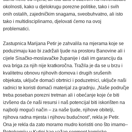
okolnosti, kako u djelokrugu porezne politike, tako i svih
onih ostalih, zajedničkim snagama, sveobuhvatno, ali isto
tako i multidisciplinarno, djelovati ćemo na ovoj
problematici.
Zastupnica Marijana Petir je zahvalila na mjerama koje se
poduzimaju kao bi zadržali ljude na prostoru Banovine ali i
cijele Sisačko-moslavačke županije i dali im garanciju da
ova briga za njih nije kratkoročna. Tražila je da se u brzu i
kvalitetnu obnovu njihovih domova i drugih srušenih
objekata, uključe domaći obrtnici i poduzetnici, uključe naši
radnici te koristi domaći materijal za gradnju. „Naše područje
treba poseban porezni tretman ali i obećanje koje će biti
izvšeno da će naši resursi i naš potencijal biti iskorišten na
najbolji mogući način – za naše ljude, njihove obitelji,
njihova radna mjesta i njihovu budućnost“, rekla je Petir.
Ona je rekla da zato moramo mudro koristiti ono što imamo–
Petrokemiju u Kutini kao važan segment kemijske