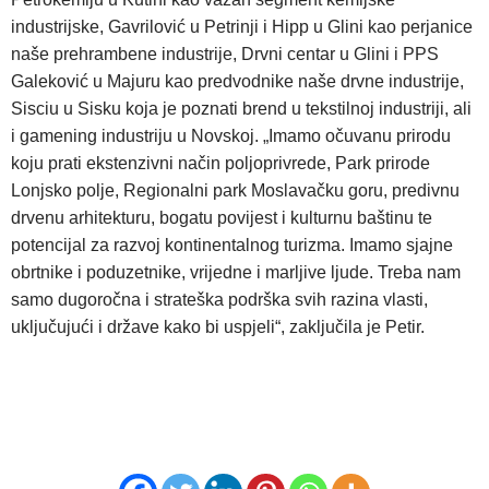
industrijske, Gavrilović u Petrinji i Hipp u Glini kao perjanice
naše prehrambene industrije, Drvni centar u Glini i PPS
Galeković u Majuru kao predvodnike naše drvne industrije,
Sisciu u Sisku koja je poznati brend u tekstilnoj industriji, ali
i gamening industriju u Novskoj. „Imamo očuvanu prirodu
koju prati ekstenzivni način poljoprivrede, Park prirode
Lonjsko polje, Regionalni park Moslavačku goru, predivnu
drvenu arhitekturu, bogatu povijest i kulturnu baštinu te
potencijal za razvoj kontinentalnog turizma. Imamo sjajne
obrtnike i poduzetnike, vrijedne i marljive ljude. Treba nam
samo dugoročna i strateška podrška svih razina vlasti,
uključujući i države kako bi uspjeli“, zaključila je Petir.