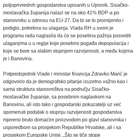
poljoprivrednih gospodarstva upisanih u Upisnik. Sisačko-
moslavačka županija nalazi se na oko 41% BDP-a po
stanovniku u odnosu na EU-27. Da bi se to promijenilo i
podiglo, potrebna su ulaganja. Vlada RH u svom je
programu rada naglasila da će se posebna pažnja posvetiti
ulaganjima u u regije koje posebno pogađa depopulacija i
koje se bore sa slabim stupnjem razvijenosti, a među kojima
je i Banovina.
Potpredsjednik Vlade i ministar financija Zdravko Marić je
odgovorio da je demografsko pitanje izuzetno važno kao i
sama struktura stanovništva na području Sisačko-
moslavačke županije, sa posebnim naglaskom na
Banovinu, ali isto tako i gospodarski pokazatelji uz već
spomenuti podatak o stupnju razvijenosti gospodarstva
mjereno bruto domaćim proizvodom po glavi stanovnika i
usporedbom sa prosjekom Republike Hrvatske, ali i sa
prosjekom Europske Unije. „Što se tiče stope