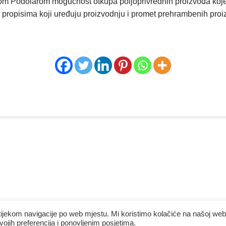
nkom Podolarom mogućnost otkupa poljoprivrednih proizvoda koje
im propisima koji uređuju proizvodnju i promet prehrambenih proi
tijekom navigacije po web mjestu. Mi koristimo kolačiće na našoj web
ojih preferencija i ponovljenim posjetima.