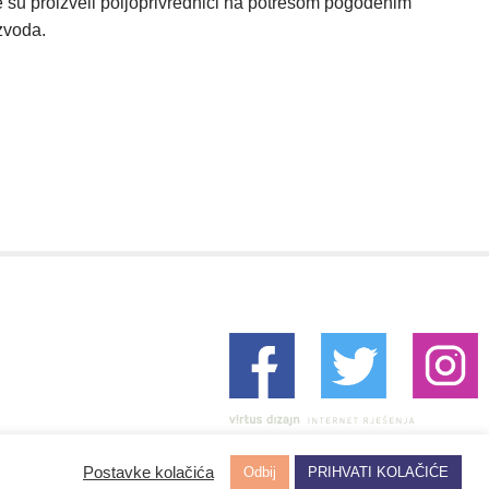
 su proizveli poljoprivrednici na potresom pogođenim
zvoda.
Postavke kolačića
Odbij
PRIHVATI KOLAČIĆE