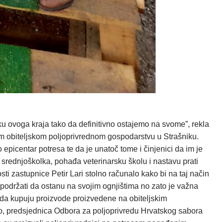
u ovoga kraja tako da definitivno ostajemo na svome”, rekla
nom obiteljskom poljoprivrednom gospodarstvu u Strašniku.
picentar potresa te da je unatoč tome i činjenici da im je
ra, srednjoškolka, pohađa veterinarsku školu i nastavu prati
ti zastupnice Petir Lari stolno računalo kako bi na taj način
ba podržati da ostanu na svojim ognjištima no zato je važna
, da kupuju proizvode proizvedene na obiteljskim
o, predsjednica Odbora za poljoprivredu Hrvatskog sabora