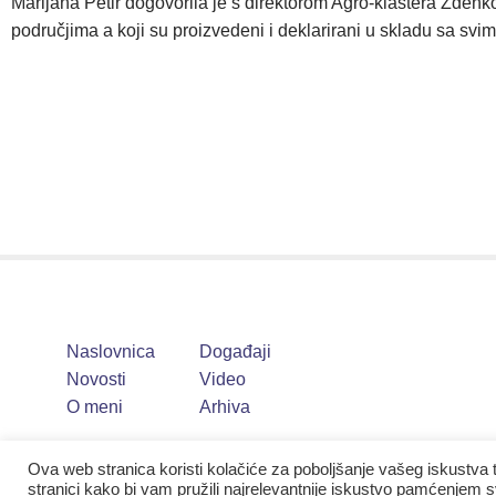
Marijana Petir dogovorila je s direktorom Agro-klastera Zde
područjima a koji su proizvedeni i deklarirani u skladu sa sv
Naslovnica
Događaji
Novosti
Video
O meni
Arhiva
Ova web stranica koristi kolačiće za poboljšanje vašeg iskustva 
stranici kako bi vam pružili najrelevantnije iskustvo pamćenjem sv