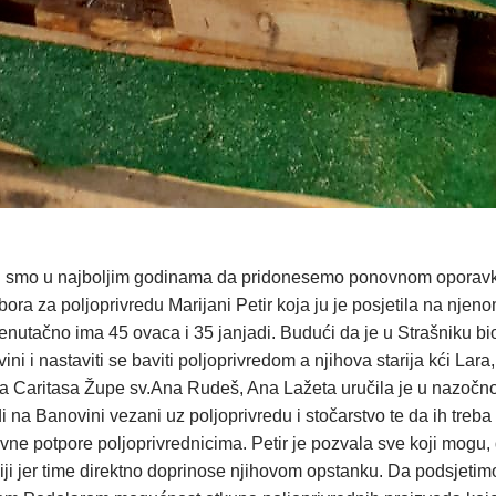
, a mi smo u najboljim godinama da pridonesemo ponovnom oporavk
bora za poljoprivredu Marijani Petir koja ju je posjetila na nje
tačno ima 45 ovaca i 35 janjadi. Budući da je u Strašniku bio e
vini i nastaviti se baviti poljoprivredom a njihova starija kći La
jica Caritasa Župe sv.Ana Rudeš, Ana Lažeta uručila je u nazočnos
udi na Banovini vezani uz poljoprivredu i stočarstvo te da ih tre
vne potpore poljoprivrednicima. Petir je pozvala sve koji mogu
i jer time direktno doprinose njihovom opstanku. Da podsjetim