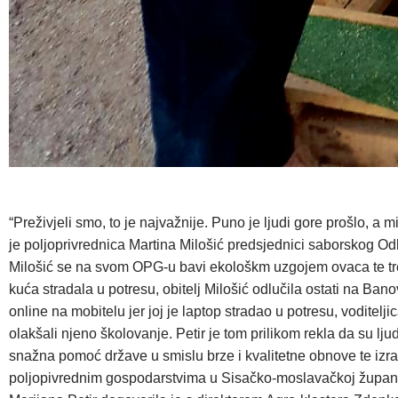
“Preživjeli smo, to je najvažnije. Puno je ljudi gore prošlo
je poljoprivrednica Martina Milošić predsjednici saborskog Od
Milošić se na svom OPG-u bavi ekološkm uzgojem ovaca te trenu
kuća stradala u potresu, obitelj Milošić odlučila ostati na Bano
online na mobitelu jer joj je laptop stradao u potresu, voditel
olakšali njeno školovanje. Petir je tom prilikom rekla da su lj
snažna pomoć države u smislu brze i kvalitetne obnove te izra
poljopivrednim gospodarstvima u Sisačko-moslavačkoj županij