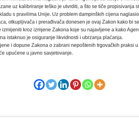
 uz kalibriranje teško je utvrditi, a što se tiče propisivanja st
 skladu s pravilima Unije. Uz problem dampinških cijena naglasi
, otkupljivača i prerađivača donesen je ovaj Zakon kako bi se 
izmijeniti kroz izmjene Zakona koje su najavljene a kako Agen
na istaknuo je osiguranje likvidnosti i ubrzanja plaćanja.
izmjene i dopune Zakona o zabrani nepoštenih trgovačkih praksi
i će upućene u javno savjetovanje.