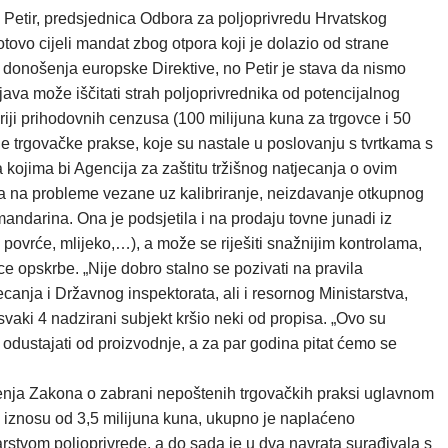
a Petir, predsjednica Odbora za poljoprivredu Hrvatskog
vo cijeli mandat zbog otpora koji je dolazio od strane
je donošenja europske Direktive, no Petir je stava da nismo
ijava može iščitati strah poljoprivrednika od potencijalnog
eriji prihodovnih cenzusa (100 milijuna kuna za trgovce i 50
e trgovačke prakse, koje su nastale u poslovanju s tvrtkama s
kojima bi Agencija za zaštitu tržišnog natjecanja o ovim
ila na probleme vezane uz kalibriranje, neizdavanje otkupnog
mandarina. Ona je podsjetila i na prodaju tovne junadi iz
povrće, mlijeko,…), a može se riješiti snažnijim kontrolama,
 opskrbe. „Nije dobro stalno se pozivati na pravila
ecanja i Državnog inspektorata, ali i resornog Ministarstva,
 svaki 4 nadzirani subjekt kršio neki od propisa. „Ovo su
 odustajati od proizvodnje, a za par godina pitat ćemo se
šenja Zakona o zabrani nepoštenih trgovačkih praksi uglavnom
 iznosu od 3,5 milijuna kuna, ukupno je naplaćeno
stvom poljoprivrede, a do sada je u dva navrata surađivala s