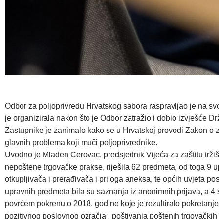
Odbor za poljoprivredu Hrvatskog sabora raspravljao je na sv
je organizirala nakon što je Odbor zatražio i dobio izvješće Dr
Zastupnike je zanimalo kako se u Hrvatskoj provodi Zakon o z
glavnih problema koji muči poljoprivrednike.
Uvodno je Mladen Cerovac, predsjednik Vijeća za zaštitu tržiš
nepoštene trgovačke prakse, riješila 62 predmeta, od toga 9 u
otkupljivača i prerađivača i priloga aneksa, te općih uvjeta 
upravnih predmeta bila su saznanja iz anonimnih prijava, a 4 s
povrćem pokrenuto 2018. godine koje je rezultiralo pokretanje
pozitivnog poslovnog ozračja i poštivanja poštenih trgovačkih 