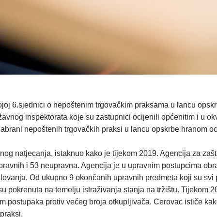
ojoj 6.sjednici o nepoštenim trgovačkim praksama u lancu opsk
žavnog inspektorata koje su zastupnici ocijenili općenitim i u okv
abrani nepoštenih trgovačkih praksi u lancu opskrbe hranom oc
nog natjecanja, istaknuo kako je tijekom 2019. Agencija za zašt
pravnih i 53 neupravna. Agencija je u upravnim postupcima obrad
poslovanja. Od ukupno 9 okončanih upravnih predmeta koji su svi
u pokrenuta na temelju istraživanja stanja na tržištu. Tijekom 20
m postupaka protiv većeg broja otkupljivača. Cerovac ističe kak
praksi.