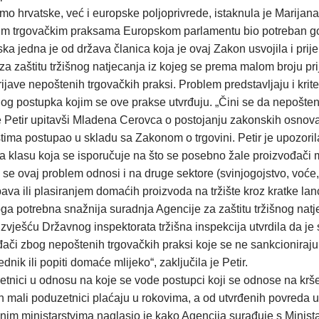
o hrvatske, već i europske poljoprivrede, istaknula je Marijan
nim trgovačkim praksama Europskom parlamentu bio potreban goto
ska jedna je od država članica koja je ovaj Zakon usvojila i pri
e za zaštitu tržišnog natjecanja iz kojeg se prema malom broju pr
rijave nepoštenih trgovačkih praksi. Problem predstavljaju i krit
og postupka kojim se ove prakse utvrđuju. „Čini se da nepošten
 Petir upitavši Mladena Cerovca o postojanju zakonskih osnova 
 istima postupao u skladu sa Zakonom o trgovini. Petir je upozor
 za klasu koja se isporučuje na što se posebno žale proizvođači 
e ovaj problem odnosi i na druge sektore (svinjogojstvo, voće, 
 ili plasiranjem domaćih proizvoda na tržište kroz kratke lance
toga potrebna snažnija suradnja Agencije za zaštitu tržišnog natj
a izvješću Državnog inspektorata tržišna inspekcija utvrdila da je
ođači zbog nepoštenih trgovačkih praksi koje se ne sankcioniraju
ik ili popiti domaće mlijeko“, zaključila je Petir.
zetnici u odnosu na koje se vode postupci koji se odnose na kr
 mali poduzetnici plaćaju u rokovima, a od utvrđenih povreda u
m ministarstvima naglasio je kako Agencija surađuje s Ministar