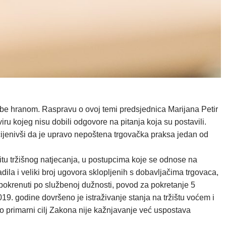
rbe hranom. Raspravu o ovoj temi predsjednica Marijana Petir
iru kojeg nisu dobili odgovore na pitanja koja su postavili.
ijenivši da je upravo nepoštena trgovačka praksa jedan od
itu tržišnog natjecanja, u postupcima koje se odnose na
ila i veliki broj ugovora sklopljenih s dobavljačima trgovaca,
 pokrenuti po službenoj dužnosti, povod za pokretanje 5
19. godine dovršeno je istraživanje stanja na tržištu voćem i
o primarni cilj Zakona nije kažnjavanje već uspostava