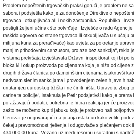
Problem nepoštenih trgovačkih praksi gorući je problem ne sam
sabora i podsjetila kako je za donošenje Direktive o nepošte
trgovaca i otkupljivača ali i nekih zastupnika. Republika Hrvat
postigli željeni učinak što potvrđuje i Izvješće o radu Agencij
raskida ugovora od strane trgovaca ili otkupljivača u slučaju p
milijuna kuna za prerađivače) kao uvjeta za pokretanje upravn
manjim prihodovnim cenzusom, prolaze bez sankcija“, rekla je
vrstama prekršaja izvještavala Državni inspektorat koji bi po
bloka i/ili otkup proizvoda po cijenama koja je niža od cijene
drugih država članica po dampinškim cijenama istaknuvši kao s
nedvosmislenim sankcijama i provođenjem zelenih javnih nabava
unutarnjeg europskog tržišta i ne činiti ništa. Upravo je zbog 
carine te policije“, istaknula je Petir podsjetivši kako je prem
poražavajući podatci, potrebna je hitna reakcija jer će proizv
zašto ne možemo kupiti jabuku koju je proizveo naš poljoprivredn
Cerovac je odgovarajući na pitanja istaknuo kako veliki podu
čekaju pravomoćnost rješenja i odugovlače s plaćanjem dok ih
434.000,00 kuna. Vezano uz međuresornu i suradnju s nadležni