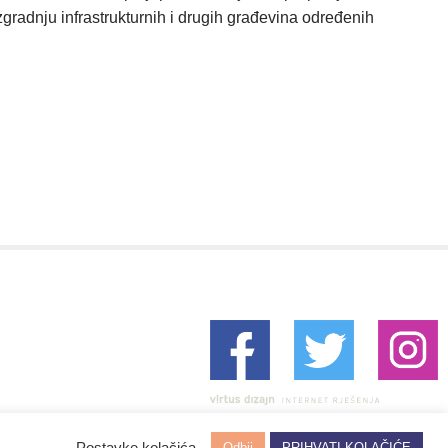
zgradnju infrastrukturnih i drugih građevina određenih
Postavke kolačića
Odbij
PRIHVATI KOLAČIĆE