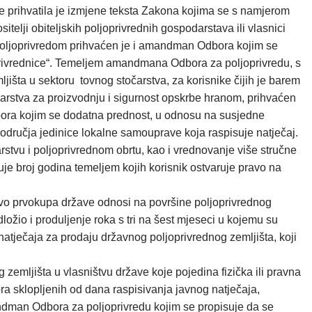
prihvatila je izmjene teksta Zakona kojima se s namjerom
telji obiteljskih poljoprivrednih gospodarstava ili vlasnici
e poljoprivredom prihvaćen je i amandman Odbora kojim se
oprivrednice“. Temeljem amandmana Odbora za poljoprivredu, s
jišta u sektoru tovnog stočarstva, za korisnike čijih je barem
arstva za proizvodnju i sigurnost opskrbe hranom, prihvaćen
bora kojim se dodatna prednost, u odnosu na susjedne
područja jedinice lokalne samouprave koja raspisuje natječaj.
tvu i poljoprivrednom obrtu, kao i vrednovanje više stručne
e broj godina temeljem kojih korisnik ostvaruje pravo na
vo prvokupa države odnosi na površine poljoprivrednog
žio i produljenje roka s tri na šest mjeseci u kojemu su
atječaja za prodaju državnog poljoprivrednog zemljišta, koji
mljišta u vlasništvu države koje pojedina fizička ili pravna
a sklopljenih od dana raspisivanja javnog natječaja,
ndman Odbora za poljoprivredu kojim se propisuje da se