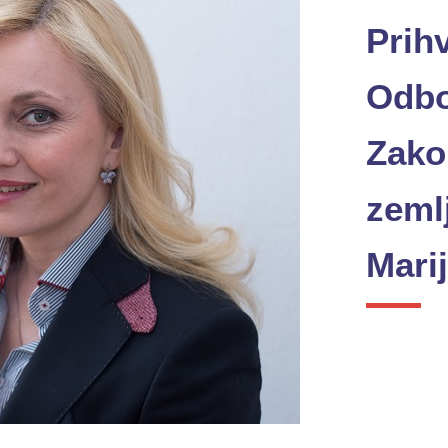
Prih
Odbo
Zako
zemlj
Marij