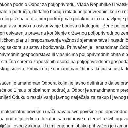
kona podnio Odbor za poljoprivredu, Vlada Republike Hrvatske 
lnih područja, dodatno boduju mladi poljoprivrednici koji su nosi
na uloga žena u ruralnim područjima i potaknulo ih na bavljenj
osigurava pravo na ostvarivanje bodova u kategoriji „žene polj
ri ostvarenju prava na korištenje državnog poljoprivrednog zeml
itičkom planu i prepoznavanja važnosti sjemenarstva i rasadnič
 tog sektora u sustavu bodovanja. Prihvaćen je i amandman Od
privrednih gospodarstava ili vlasnicima poljoprivrednih obrta s 
 stručna sprema zaposlenih osoba na poljoprivrednom gospodars
skog smjera. Prihvaćen je i amandman Odbora kojim se usklađuj
hvaćen je amandman Odbora kojim je jasno definirano da se pra
veće od 1 ha u priobalnom području. Odbor je amandmanom predlo
jeti Oduku o raspisivanju javnog natječaja za zakup i javnog n
aksimalnu površinu uračunavaju sve površine poljoprivrednog ze
 na području jedinice lokalne samouprave na temelju svih ugovor
jištu i ovog Zakona. U izmijenjenom obliku prihvaćen je i ama