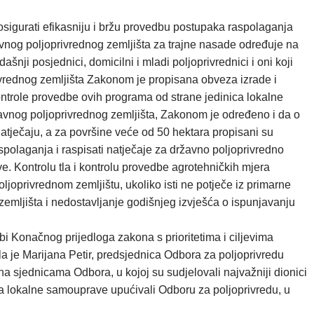
osigurati efikasniju i bržu provedbu postupaka raspolaganja
avnog poljoprivrednog zemljišta za trajne nasade određuje na
nji posjednici, domicilni i mladi poljoprivrednici i oni koji
ivrednog zemljišta Zakonom je propisana obveza izrade i
ntrole provedbe ovih programa od strane jedinica lokalne
žavnog poljoprivrednog zemljišta, Zakonom je određeno i da o
tječaju, a za površine veće od 50 hektara propisani su
aspolaganja i raspisati natječaje za državno poljoprivredno
. Kontrolu tla i kontrolu provedbe agrotehničkih mjera
ljoprivrednom zemljištu, ukoliko isti ne potječe iz primarne
emljišta i nedostavljanje godišnjeg izvješća o ispunjavanju
bi Konačnog prijedloga zakona s prioritetima i ciljevima
la je Marijana Petir, predsjednica Odbora za poljoprivredu
a sjednicama Odbora, u kojoj su sudjelovali najvažniji dionici
ca lokalne samouprave upućivali Odboru za poljoprivredu, u