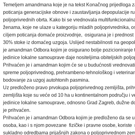
Temeljem amandmana koje je na tekst Konačnog prijedloga za
poticanja generacijske obnove i zaustavljanja depopulacije rura
poljoprivrednih obrta. Kako bi se vrednovala multifunkcional
ženama, koje ne ulaze u kategoriju mladih poljoprivrednika, 
ciljem poticanja domaće proizvodnje, osigurana je i prednost p
30% stoke iz domaćeg uzgoja. Uslijed nestabilnosti na geopol
je amandman Odbora kojim je osigurano bolje pozicioniranje
jedinice lokalne samouprave daje nositeljima obiteljskih poljo
Prihvaćen je i amandman kojim će se u budućnosti vrednovati
spreme poljoprivrednog, prehrambeno-tehnološkog i veterinar
bodovanje za uzgoj autohtonih pasmina.
Uz predloženo pravo prvokupa poljoprivrednog zemljišta, pri
zemljišta koje su veće od 10 ha u kontinentalnom području i 
jedinice lokalne samouprave, odnosno Grad Zagreb, dužne doni
je prihvaćen.
Prihvaćen je i amandman Odbora kojim je predloženo da se u m
osoba, kao i s njom povezane fizičke i pravne osobe, koriste
sukladno odredbama prijašnjih zakona o poljoprivrednom zeml