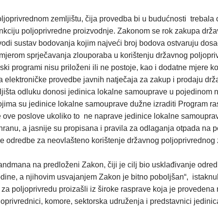
joprivrednom zemljištu, čija provedba bi u budućnosti trebala 
funkciju poljoprivredne proizvodnje. Zakonom se rok zakupa drž
odi sustav bodovanja kojim najveći broj bodova ostvaruju dosadaš
amjerom sprječavanja zlouporaba u korištenju državnog poljopr
programi nisu priloženi ili ne postoje, kao i dodatne mjere ko
a elektroničke provedbe javnih natječaja za zakup i prodaju dr
išta odluku donosi jedinica lokalne samouprave u pojedinom na
u kojima su jedinice lokalne samouprave dužne izraditi Program r
e ove poslove ukoliko to ne naprave jedinice lokalne samouprave
hranu, a jasnije su propisana i pravila za odlaganja otpada na po
e odredbe za neovlašteno korištenje državnog poljoprivrednog z
ndmana na predloženi Zakon, čiji je cilj bio usklađivanje odred
odine, a njihovim usvajanjem Zakon je bitno poboljšan“, istaknu
poljoprivredu proizašli iz široke rasprave koja je provedena n
oprivrednici, komore, sektorska udruženja i predstavnici jedini