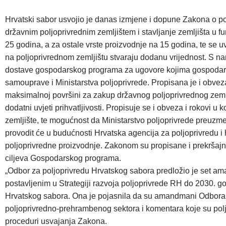
Hrvatski sabor usvojio je danas izmjene i dopune Zakona o pol
državnim poljoprivrednim zemljištem i stavljanje zemljišta u 
25 godina, a za ostale vrste proizvodnje na 15 godina, te se uv
na poljoprivrednom zemljištu stvaraju dodanu vrijednost. S n
dostave gospodarskog programa za ugovore kojima gospodarski 
samouprave i Ministarstva poljoprivrede. Propisana je i obvez
maksimalnoj površini za zakup državnog poljoprivrednog zemlj
dodatni uvjeti prihvatljivosti. Propisuje se i obveza i rokovi 
zemljište, te mogućnost da Ministarstvo poljoprivrede preuzm
provodit će u budućnosti Hrvatska agencija za poljoprivredu i 
poljoprivredne proizvodnje. Zakonom su propisane i prekršajn
ciljeva Gospodarskog programa.
„Odbor za poljoprivredu Hrvatskog sabora predložio je set ama
postavljenim u Strategiji razvoja poljoprivrede RH do 2030. g
Hrvatskog sabora. Ona je pojasnila da su amandmani Odbora za 
poljoprivredno-prehrambenog sektora i komentara koje su polj
proceduri usvajanja Zakona.