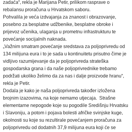
zadaća“, rekla je Marijana Petir, prilikom rasprave o
rebalansu proračuna u Hrvatskom saboru.
Pohvalila je veća izdvajanja za znanost i obrazovanje,
posebno za besplatne udžbenike, besplatne obroke i
prijevoz učenika, ulaganja u prometnu infrastrukturu te
povećanje socijalnih naknada.
„Važnim smatram povećanje sredstava za poljoprivredu od
134 milijuna eura i to je sada u kontinuitetu prisutno čime je
vidljivo razumijevanje da je poljoprivreda strateška
gospodarska grana i da naše poljoprivrednike trebamo
podržati ukoliko želimo da za nas i dalje proizvode hranu“,
rekla je Petir.
Dodala je kako je naša poljoprivreda također izložena
brojnim izazovima, na koje nemamo utjecaja. Strašne
elementarne nepogode koje su pogodile Središnju Hrvatsku
i Slavoniju, a potom i pojava bolesti afričke svinjske kuge,
okolnosti su koje su rezultirale povećanjem proračuna za
poljoprivredu od dodatnih 37,9 milijuna eura koji će se