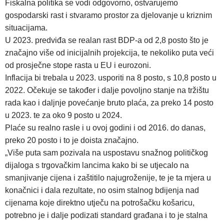
Fiskalna politika se vodi odgovorno, ostvarujemo
gospodarski rast i stvaramo prostor za djelovanje u kriznim
situacijama.
U 2023. predviđa se realan rast BDP-a od 2,8 posto što je
značajno više od inicijalnih projekcija, te nekoliko puta veći
od prosječne stope rasta u EU i eurozoni.
Inflacija bi trebala u 2023. usporiti na 8 posto, s 10,8 posto u
2022. Očekuje se također i dalje povoljno stanje na tržištu
rada kao i daljnje povećanje bruto plaća, za preko 14 posto
u 2023. te za oko 9 posto u 2024.
Plaće su realno rasle i u ovoj godini i od 2016. do danas,
preko 20 posto i to je doista značajno.
„Više puta sam pozivala na uspostavu snažnog političkog
dijaloga s trgovačkim lancima kako bi se utjecalo na
smanjivanje cijena i zaštitilo najugroženije, te je ta mjera u
konačnici i dala rezultate, no osim stalnog bdijenja nad
cijenama koje direktno utječu na potrošačku košaricu,
potrebno je i dalje podizati standard građana i to je stalna