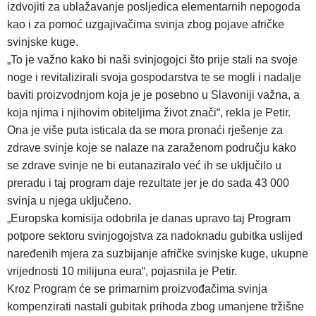
izdvojiti za ublažavanje posljedica elementarnih nepogoda
kao i za pomoć uzgajivačima svinja zbog pojave afričke
svinjske kuge.
„To je važno kako bi naši svinjogojci što prije stali na svoje
noge i revitalizirali svoja gospodarstva te se mogli i nadalje
baviti proizvodnjom koja je je posebno u Slavoniji važna, a
koja njima i njihovim obiteljima život znači“, rekla je Petir.
Ona je više puta isticala da se mora pronaći rješenje za
zdrave svinje koje se nalaze na zaraženom području kako
se zdrave svinje ne bi eutanaziralo već ih se uključilo u
preradu i taj program daje rezultate jer je do sada 43 000
svinja u njega uključeno.
„Europska komisija odobrila je danas upravo taj Program
potpore sektoru svinjogojstva za nadoknadu gubitka uslijed
naređenih mjera za suzbijanje afričke svinjske kuge, ukupne
vrijednosti 10 milijuna eura“, pojasnila je Petir.
Kroz Program će se primarnim proizvođačima svinja
kompenzirati nastali gubitak prihoda zbog umanjene tržišne