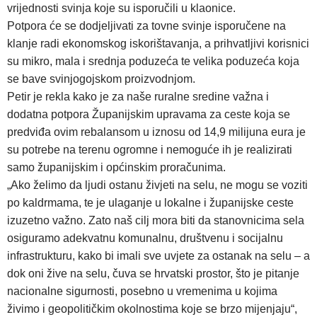
vrijednosti svinja koje su isporučili u klaonice.
Potpora će se dodjeljivati za tovne svinje isporučene na
klanje radi ekonomskog iskorištavanja, a prihvatljivi korisnici
su mikro, mala i srednja poduzeća te velika poduzeća koja
se bave svinjogojskom proizvodnjom.
Petir je rekla kako je za naše ruralne sredine važna i
dodatna potpora Županijskim upravama za ceste koja se
predviđa ovim rebalansom u iznosu od 14,9 milijuna eura je
su potrebe na terenu ogromne i nemoguće ih je realizirati
samo županijskim i općinskim proračunima.
„Ako želimo da ljudi ostanu živjeti na selu, ne mogu se voziti
po kaldrmama, te je ulaganje u lokalne i županijske ceste
izuzetno važno. Zato naš cilj mora biti da stanovnicima sela
osiguramo adekvatnu komunalnu, društvenu i socijalnu
infrastrukturu, kako bi imali sve uvjete za ostanak na selu – a
dok oni žive na selu, čuva se hrvatski prostor, što je pitanje
nacionalne sigurnosti, posebno u vremenima u kojima
živimo i geopolitičkim okolnostima koje se brzo mijenjaju“,