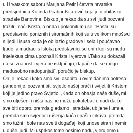
u Hrvatskom saboru Marijana Petir i četvrta hrvatska
predsjednica Kolinda Grabar-Kitarović koja je u obilasku
stradale Banovine. Biskup je rekao da su svi ljudi pozvani
tražiti i naći Krista, a onda i pokloniti mu se. “Pastiri su
predstavnici poniznih i siromašnih koji su u velikom mnoštvu
slijedili Isusa kada je obilazio gradove i sela i poučavao
ljude, a mudraci s Istoka predstavnici su onih koji su među
intelektualcima upoznali Krista i vjerovali.Tako su dokazali
da se znanost i vjera ne isključuju, dapače da se mogu
međusobno nadopunjati“, poručio je biskup.
On je rekao i kako smo svi, osobito u ovim danima potresa i
pandemije, pozvani biti svjetlo našoj braći i svijetliti Kristom
koji je jedino pravo Svjetlo. „Kada on obasja naše duše, mi
smo utješeni i ništa nas ne može pokolebati u nadi da će
sve biti dobro, premda gledamo i stradale, ubijene i umrle,
premda smo svjedoci rušenja kuća i naših crkava, premda
smo tužni i bole nas sve ti događaji koji unose strah i nemir
u duše ljudi. Mi usprkos tome nosimo nadu, vjerujemo u