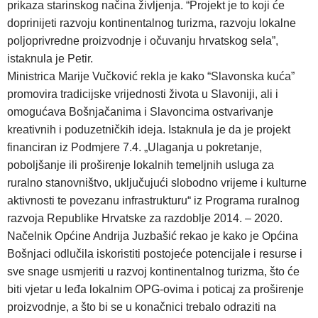
prikaza starinskog načina življenja. “Projekt je to koji će
doprinijeti razvoju kontinentalnog turizma, razvoju lokalne
poljoprivredne proizvodnje i očuvanju hrvatskog sela”,
istaknula je Petir.
Ministrica Marije Vučković rekla je kako “Slavonska kuća”
promovira tradicijske vrijednosti života u Slavoniji, ali i
omogućava Bošnjačanima i Slavoncima ostvarivanje
kreativnih i poduzetničkih ideja. Istaknula je da je projekt
financiran iz Podmjere 7.4. „Ulaganja u pokretanje,
poboljšanje ili proširenje lokalnih temeljnih usluga za
ruralno stanovništvo, uključujući slobodno vrijeme i kulturne
aktivnosti te povezanu infrastrukturu“ iz Programa ruralnog
razvoja Republike Hrvatske za razdoblje 2014. – 2020.
Načelnik Općine Andrija Juzbašić rekao je kako je Općina
Bošnjaci odlučila iskoristiti postojeće potencijale i resurse i
sve snage usmjeriti u razvoj kontinentalnog turizma, što će
biti vjetar u leđa lokalnim OPG-ovima i poticaj za proširenje
proizvodnje, a što bi se u konačnici trebalo odraziti na