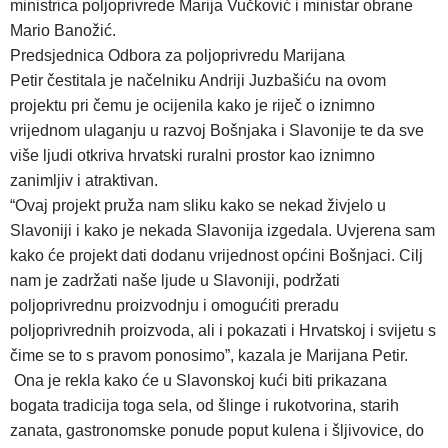
ministrica poljoprivrede Marija Vučković i ministar obrane
Mario Banožić.
Predsjednica Odbora za poljoprivredu Marijana
Petir čestitala je načelniku Andriji Juzbašiću na ovom
projektu pri čemu je ocijenila kako je riječ o iznimno
vrijednom ulaganju u razvoj Bošnjaka i Slavonije te da sve
više ljudi otkriva hrvatski ruralni prostor kao iznimno
zanimljiv i atraktivan.
“Ovaj projekt pruža nam sliku kako se nekad živjelo u
Slavoniji i kako je nekada Slavonija izgedala. Uvjerena sam
kako će projekt dati dodanu vrijednost općini Bošnjaci. Cilj
nam je zadržati naše ljude u Slavoniji, podržati
poljoprivrednu proizvodnju i omogućiti preradu
poljoprivrednih proizvoda, ali i pokazati i Hrvatskoj i svijetu s
čime se to s pravom ponosimo”, kazala je Marijana Petir.
Ona je rekla kako će u Slavonskoj kući biti prikazana
bogata tradicija toga sela, od šlinge i rukotvorina, starih
zanata, gastronomske ponude poput kulena i šljivovice, do