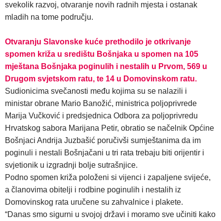
svekolik razvoj, otvaranje novih radnih mjesta i ostanak
mladih na tome području.
Otvaranju Slavonske kuće prethodilo je otkrivanje
spomen križa u središtu Bošnjaka u spomen na 105
mještana Bošnjaka poginulih i nestalih u Prvom, 569 u
Drugom svjetskom ratu, te 14 u Domovinskom ratu.
Sudionicima svečanosti među kojima su se nalazili i
ministar obrane Mario Banožić, ministrica poljoprivrede
Marija Vučković i predsjednica Odbora za poljoprivredu
Hrvatskog sabora Marijana Petir, obratio se načelnik Općine
Bošnjaci Andrija Juzbašić poručivši sumještanima da im
poginuli i nestali Bošnjačani u tri rata trebaju biti orijentir i
svjetionik u izgradnji bolje sutrašnjice.
Podno spomen križa položeni si vijenci i zapaljene svijeće,
a članovima obitelji i rodbine poginulih i nestalih iz
Domovinskog rata uručene su zahvalnice i plakete.
“Danas smo sigurni u svojoj državi i moramo sve učiniti kako