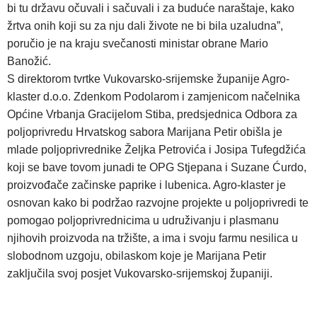
bi tu državu očuvali i sačuvali i za buduće naraštaje, kako
žrtva onih koji su za nju dali živote ne bi bila uzaludna”,
poručio je na kraju svečanosti ministar obrane Mario
Banožić.
S direktorom tvrtke Vukovarsko-srijemske županije Agro-
klaster d.o.o. Zdenkom Podolarom i zamjenicom načelnika
Općine Vrbanja Gracijelom Stiba, predsjednica Odbora za
poljoprivredu Hrvatskog sabora Marijana Petir obišla je
mlade poljoprivrednike Željka Petrovića i Josipa Tufegdžića
koji se bave tovom junadi te OPG Stjepana i Suzane Ćurdo,
proizvođače začinske paprike i lubenica. Agro-klaster je
osnovan kako bi podržao razvojne projekte u poljoprivredi te
pomogao poljoprivrednicima u udruživanju i plasmanu
njihovih proizvoda na tržište, a ima i svoju farmu nesilica u
slobodnom uzgoju, obilaskom koje je Marijana Petir
zaključila svoj posjet Vukovarsko-srijemskoj županiji.