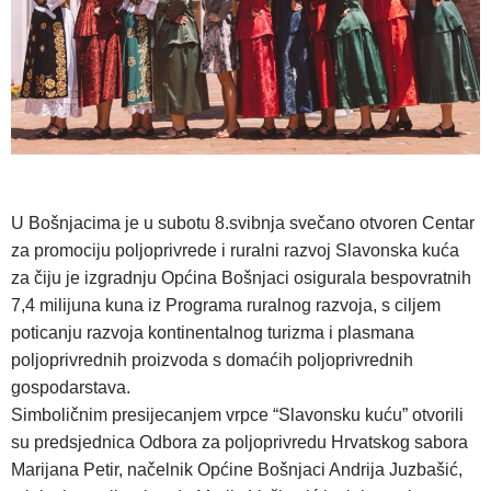
U Bošnjacima je u subotu 8.svibnja svečano otvoren Centar
za promociju poljoprivrede i ruralni razvoj Slavonska kuća
za čiju je izgradnju Općina Bošnjaci osigurala bespovratnih
7,4 milijuna kuna iz Programa ruralnog razvoja, s ciljem
poticanju razvoja kontinentalnog turizma i plasmana
poljoprivrednih proizvoda s domaćih poljoprivrednih
gospodarstava.
Simboličnim presijecanjem vrpce “Slavonsku kuću” otvorili
su predsjednica Odbora za poljoprivredu Hrvatskog sabora
Marijana Petir, načelnik Općine Bošnjaci Andrija Juzbašić,