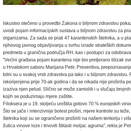
Iskustvo stečeno u provedbi Zakona o biljnom zdravstvu pokaz
uvodi pojam informacijskih sustava u biljnom zdravstvu za praće
organizama. Za sada se prati 47 karantenskih štetnika, a u pla
njihovog javnog objavljivanja u svrhu izrade strateških dokume
predmeta u granična područja RH, kao i postupci za odobravanj
“Većini građana pojam karantena nije bio pretjerano blizak sve
u Hrvatskom saboru Marijana Petir. Preventiva, prepoznavanje 
bitni su u svakoj vrsti zdravstva pa tako i u biljnom zdravstvu. 
iskorijenjena prije 70-ak godina i da se nikada nije proširila po 
izaziva njen pelud. Slično se može zamisliti i u slučaju brojnih 
kojih se poduzimaju mjere zaštite.
Filoksera je u 19. stoljeću uništila gotovo 70 % europskih vin
Što se jače i intenzivnije bolest proširi, mjere kontrole su tež
štetnika koji su se ograničeno proširili na našem teritoriju i vi
žutica vinove loze i trnoviti štitasti moljac agruma”, rekla je Peti