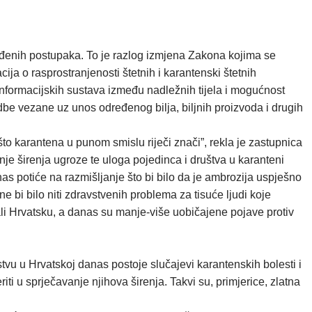
eđenih postupaka. To je razlog izmjena Zakona kojima se
ija o rasprostranjenosti štetnih i karantenski štetnih
 informacijskih sustava između nadležnih tijela i mogućnost
dbe vezane uz unos određenog bilja, biljnih proizvoda i drugih
što karantena u punom smislu riječi znači”, rekla je zastupnica
je širenja ugroze te uloga pojedinca i društva u karanteni
o nas potiće na razmišljanje što bi bilo da je ambrozija uspješno
 ne bi bilo niti zdravstvenih problema za tisuće ljudi koje
harali Hrvatsku, a danas su manje-više uobičajene pojave protiv
vstvu u Hrvatskoj danas postoje slučajevi karantenskih bolesti i
riti u sprječavanje njihova širenja. Takvi su, primjerice, zlatna