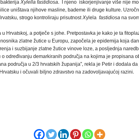
 bakterija
Xylella fastidiosa
. I njeno iskorjenjivanje više nije m
lice uništava njihove masline, bademe ili druge kulture. Uzročni
rvatsku, strogo kontroliraju prisutnost
X
ylela
fastidiosa
na svom 
 u Hrvatskoj, a potječe s johe. Pretpostavka je kako je ta fitopl
nosnika zlatne žutice u Europu, započela je epidemija koja da
enja i suzbijanje zlatne žutice vinove loze, a posljednja naredb
artu o određivanju demarkiranih područja na kojima je propisana 
rana područja u 2/3 hrvatskih županija”, rekla je Petir i dodala 
rvatsku i očuvali biljno zdravstvo na zadovoljavajućoj razini.