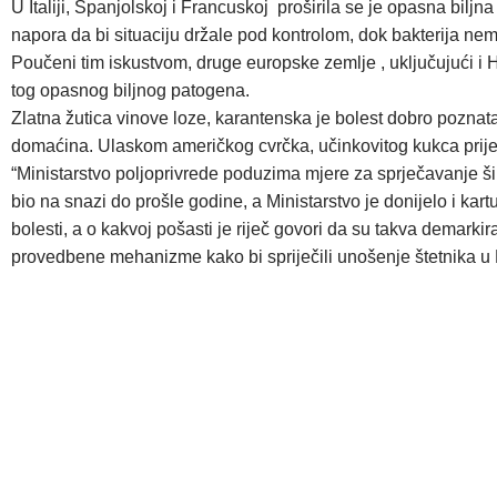
U Italiji, Španjolskoj i Francuskoj proširila se je opasna biljna
napora da bi situaciju držale pod kontrolom, dok bakterija nemi
Poučeni tim iskustvom, druge europske zemlje , uključujući i H
tog opasnog biljnog patogena.
Zlatna žutica vinove loze, karantenska je bolest dobro poznata
domaćina. Ulaskom američkog cvrčka, učinkovitog kukca prije
“Ministarstvo poljoprivrede poduzima mjere za sprječavanje šir
bio na snazi do prošle godine, a Ministarstvo je donijelo i k
bolesti, a o kakvoj pošasti je riječ govori da su takva demarki
provedbene mehanizme kako bi spriječili unošenje štetnika u H