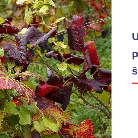
U
p
š