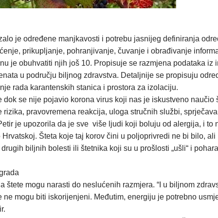
alo je određene manjkavosti i potrebu jasnijeg definiranja odr
nje, prikupljanje, pohranjivanje, čuvanje i obrađivanje informac
nu je obuhvatiti njih još 10. Propisuje se razmjena podataka iz
nata u području biljnog zdravstva. Detaljnije se propisuju odre
e rada karantenskih stanica i prostora za izolaciju.
 dok se nije pojavio korona virus koji nas je iskustveno naučio 
rizika, pravovremena reakcija, uloga stručnih službi, sprječavan
Petir je upozorila da je sve više ljudi koji boluju od alergija, i t
Hrvatskoj. Šteta koje taj korov čini u poljoprivredi ne bi bilo, ali
drugih biljnih bolesti ili štetnika koji su u prošlosti „ušli“ i po
ograda
e, a štete mogu narasti do neslućenih razmjera. “I u biljnom zdra
še ne mogu biti iskorijenjeni. Međutim, energiju je potrebno usmje
r.