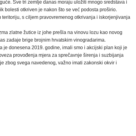
oguće. Sve tri zemlje danas moraju uložiti mnogo sredstava i
k bolesti otkriven je nakon što se već podosta proširio.
teritoriju, s ciljem pravovremenog otkrivanja i iskorjenjivanja
azma zlatne žutice iz johe prešla na vinovu lozu kao novog
nas zadaje brige brojnim hrvatskim vinogradarima.
a je donesena 2019. godine, imali smo i akcijski plan koji je
obveza provođenja mjera za sprečavnje širenja i suzbijanja
da je zbog svega navedenog, važno imati zakonski okvir i