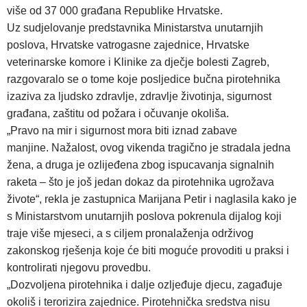
više od 37 000 građana Republike Hrvatske.
Uz sudjelovanje predstavnika Ministarstva unutarnjih
poslova, Hrvatske vatrogasne zajednice, Hrvatske
veterinarske komore i Klinike za dječje bolesti Zagreb,
razgovaralo se o tome koje posljedice bučna pirotehnika
izaziva za ljudsko zdravlje, zdravlje životinja, sigurnost
građana, zaštitu od požara i očuvanje okoliša.
„Pravo na mir i sigurnost mora biti iznad zabave
manjine. Nažalost, ovog vikenda tragično je stradala jedna
žena, a druga je ozlijeđena zbog ispucavanja signalnih
raketa – što je još jedan dokaz da pirotehnika ugrožava
živote“, rekla je zastupnica Marijana Petir i naglasila kako je
s Ministarstvom unutarnjih poslova pokrenula dijalog koji
traje više mjeseci, a s ciljem pronalaženja održivog
zakonskog rješenja koje će biti moguće provoditi u praksi i
kontrolirati njegovu provedbu.
„Dozvoljena pirotehnika i dalje ozljeđuje djecu, zagađuje
okoliš i terorizira zajednice. Pirotehnička sredstva nisu