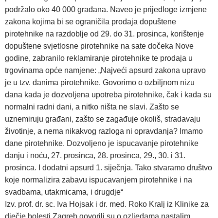
podržalo oko 40 000 građana. Naveo je prijedloge izmjene
zakona kojima bi se ograničila prodaja dopuštene
pirotehnike na razdoblje od 29. do 31. prosinca, korištenje
dopuštene svjetlosne pirotehnike na sate dočeka Nove
godine, zabranilo reklamiranje pirotehnike te prodaja u
trgovinama opće namjene: „Najveći apsurd zakona upravo
je u tzv. danima pirotehnike. Govorimo o ozbiljnom nizu
dana kada je dozvoljena upotreba pirotehnike, čak i kada su
normalni radni dani, a nitko ništa ne slavi. Zašto se
uznemiruju građani, zašto se zagađuje okoliš, stradavaju
životinje, a nema nikakvog razloga ni opravdanja? Imamo
dane pirotehnike. Dozvoljeno je ispucavanje pirotehnike
danju i noću, 27. prosinca, 28. prosinca, 29., 30. i 31.
prosinca. I dodatni apsurd 1. siječnja. Tako stvaramo društvo
koje normalizira zabavu ispucavanjem pirotehnike i na
svadbama, utakmicama, i drugdje“
Izv. prof. dr. sc. Iva Hojsak i dr. med. Roko Kralj iz Klinike za
dječje bolesti Zagreb govorili su o ozljedama nastalim