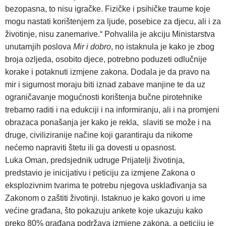
bezopasna, to nisu igračke. Fizičke i psihičke traume koje
mogu nastati korištenjem za ljude, posebice za djecu, ali i za
životinje, nisu zanemarive.“ Pohvalila je akciju Ministarstva
unutarnjih poslova
Mir i dobro
, no istaknula je kako je zbog
broja ozljeda, osobito djece, potrebno poduzeti odlučnije
korake i potaknuti izmjene zakona. Dodala je da pravo na
mir i sigurnost moraju biti iznad zabave manjine te da uz
ograničavanje mogućnosti korištenja bučne pirotehnike
trebamo raditi i na edukciji i na informiranju, ali i na promjeni
obrazaca ponašanja jer kako je rekla, slaviti se može i na
druge, civiliziranije načine koji garantiraju da nikome
nećemo napraviti štetu ili ga dovesti u opasnost.
Luka Oman, predsjednik udruge Prijatelji životinja,
predstavio je inicijativu i peticiju za izmjene Zakona o
eksplozivnim tvarima te potrebu njegova usklađivanja sa
Zakonom o zaštiti životinji. Istaknuo je kako govori u ime
većine građana, što pokazuju ankete koje ukazuju kako
preko 80% građana podržava izmjene zakona, a peticiju je