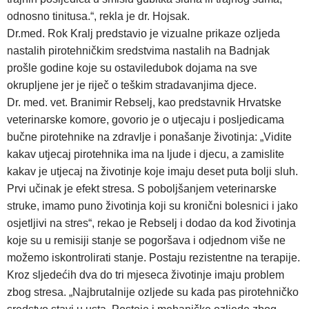
odnosno tinitusa.“, rekla je dr. Hojsak.
Dr.med. Rok Kralj predstavio je vizualne prikaze ozljeda
nastalih pirotehničkim sredstvima nastalih na Badnjak
prošle godine koje su ostaviledubok dojama na sve
okrupljene jer je riječ o teškim stradavanjima djece.
Dr. med. vet. Branimir Rebselj, kao predstavnik Hrvatske
veterinarske komore, govorio je o utjecaju i posljedicama
bučne pirotehnike na zdravlje i ponašanje životinja: „Vidite
kakav utjecaj pirotehnika ima na ljude i djecu, a zamislite
kakav je utjecaj na životinje koje imaju deset puta bolji sluh.
Prvi učinak je efekt stresa. S poboljšanjem veterinarske
struke, imamo puno životinja koji su kronični bolesnici i jako
osjetljivi na stres“, rekao je Rebselj i dodao da kod životinja
koje su u remisiji stanje se pogoršava i odjednom više ne
možemo iskontrolirati stanje. Postaju rezistentne na terapije.
Kroz sljedećih dva do tri mjeseca životinje imaju problem
zbog stresa. „Najbrutalnije ozljede su kada pas pirotehničko