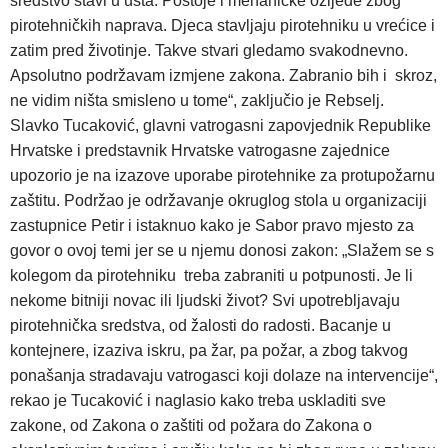
sredstvo stavi u usta. Postoje i mehaničke ozljede zbog
pirotehničkih naprava. Djeca stavljaju pirotehniku u vrećice i
zatim pred životinje. Takve stvari gledamo svakodnevno.
Apsolutno podržavam izmjene zakona. Zabranio bih i skroz,
ne vidim ništa smisleno u tome“, zaključio je Rebselj.
Slavko Tucaković, glavni vatrogasni zapovjednik Republike
Hrvatske i predstavnik Hrvatske vatrogasne zajednice
upozorio je na izazove uporabe pirotehnike za protupožarnu
zaštitu. Podržao je održavanje okruglog stola u organizaciji
zastupnice Petir i istaknuo kako je Sabor pravo mjesto za
govor o ovoj temi jer se u njemu donosi zakon: „Slažem se s
kolegom da pirotehniku treba zabraniti u potpunosti. Je li
nekome bitniji novac ili ljudski život? Svi upotrebljavaju
pirotehnička sredstva, od žalosti do radosti. Bacanje u
kontejnere, izaziva iskru, pa žar, pa požar, a zbog takvog
ponašanja stradavaju vatrogasci koji dolaze na intervencije“,
rekao je Tucaković i naglasio kako treba uskladiti sve
zakone, od Zakona o zaštiti od požara do Zakona o