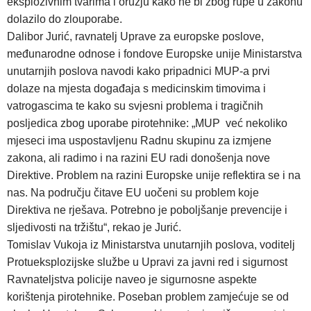
eksplozivnim tvarima i oružju kako ne bi zbog rupe u zakonu
dolazilo do zlouporabe.
Dalibor Jurić, ravnatelj Uprave za europske poslove,
međunarodne odnose i fondove Europske unije Ministarstva
unutarnjih poslova navodi kako pripadnici MUP-a prvi
dolaze na mjesta događaja s medicinskim timovima i
vatrogascima te kako su svjesni problema i tragičnih
posljedica zbog uporabe pirotehnike: „MUP već nekoliko
mjeseci ima uspostavljenu Radnu skupinu za izmjene
zakona, ali radimo i na razini EU radi donošenja nove
Direktive. Problem na razini Europske unije reflektira se i na
nas. Na području čitave EU uočeni su problem koje
Direktiva ne rješava. Potrebno je poboljšanje prevencije i
sljedivosti na tržištu“, rekao je Jurić.
Tomislav Vukoja iz Ministarstva unutarnjih poslova, voditelj
Protueksplozijske službe u Upravi za javni red i sigurnost
Ravnateljstva policije naveo je sigurnosne aspekte
korištenja pirotehnike. Poseban problem zamjećuje se od