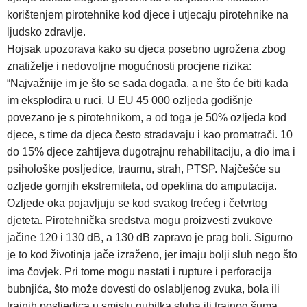
korištenjem pirotehnike kod djece i utjecaju pirotehnike na
ljudsko zdravlje.
Hojsak upozorava kako su djeca posebno ugrožena zbog
znatiželje i nedovoljne mogućnosti procjene rizika:
“Najvažnije im je što se sada događa, a ne što će biti kada
im eksplodira u ruci. U EU 45 000 ozljeda godišnje
povezano je s pirotehnikom, a od toga je 50% ozljeda kod
djece, s time da djeca često stradavaju i kao promatrači. 10
do 15% djece zahtijeva dugotrajnu rehabilitaciju, a dio ima i
psihološke posljedice, traumu, strah, PTSP. Najčešće su
ozljede gornjih ekstremiteta, od opeklina do amputacija.
Ozljede oka pojavljuju se kod svakog trećeg i četvrtog
djeteta. Pirotehnička sredstva mogu proizvesti zvukove
jačine 120 i 130 dB, a 130 dB zapravo je prag boli. Sigurno
je to kod životinja jače izraženo, jer imaju bolji sluh nego što
ima čovjek. Pri tome mogu nastati i rupture i perforacija
bubnjića, što može dovesti do oslabljenog zvuka, bola ili
trajnih posljedica u smislu gubitka sluha ili trajnog šuma,