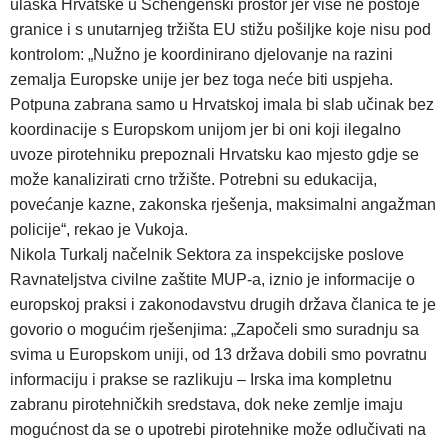
ulaska Hrvatske u Schengenski prostor jer više ne postoje
granice i s unutarnjeg tržišta EU stižu pošiljke koje nisu pod
kontrolom: „Nužno je koordinirano djelovanje na razini
zemalja Europske unije jer bez toga neće biti uspjeha.
Potpuna zabrana samo u Hrvatskoj imala bi slab učinak bez
koordinacije s Europskom unijom jer bi oni koji ilegalno
uvoze pirotehniku prepoznali Hrvatsku kao mjesto gdje se
može kanalizirati crno tržište. Potrebni su edukacija,
povećanje kazne, zakonska rješenja, maksimalni angažman
policije“, rekao je Vukoja.
Nikola Turkalj načelnik Sektora za inspekcijske poslove
Ravnateljstva civilne zaštite MUP-a, iznio je informacije o
europskoj praksi i zakonodavstvu drugih država članica te je
govorio o mogućim rješenjima: „Započeli smo suradnju sa
svima u Europskom uniji, od 13 država dobili smo povratnu
informaciju i prakse se razlikuju – Irska ima kompletnu
zabranu pirotehničkih sredstava, dok neke zemlje imaju
mogućnost da se o upotrebi pirotehnike može odlučivati na