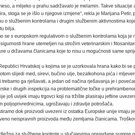
so, a mlijeko u prahu sadržavalo je melamin. Takve situacije a 
, stoga se je išlo u njegove izmjene“, rekla je Marijana Petir
u o službenim kontrolama i drugim službenim aktivnostima koje 
tu bilja.
o se s europskom regulativom o službenim kontrolama koja je n
tav sigurnosti hrane utemeljen na strožim veterinarskim i fitosani
rane u državama članicama koje to nisu u mogućnosti same sprije
ublici Hrvatskoj u kojima se je uzorkovala hrana kako bi se pro
tom slijedi med, sirevi, bučino ulje, bezalkohona pića i mljeven
i trebamo ga rješavati, a jedan od načina rješavanja je i poveća
arske i drugih inspekcija na problematične točke u prehrambenom 
 još uvijek imaju trgovci koji na tržište plasiraju jeftine uvezene
im poljoprivrednicima, ugrožavaju i zdravlje potrošača.
iramo dok proizvodi uvezeni iz ostatka Europske unije imaju jed
veno neispravnih proizvoda među zemljama članicama. Troškovi ko
adležna za službene kontrole u slučajevima opravdane sumnje o