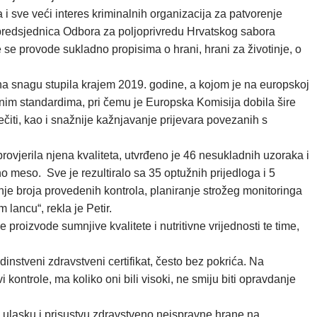
i sve veći interes kriminalnih organizacija za patvorenje
, predsjednica Odbora za poljoprivredu Hrvatskog sabora
se provode sukladno propisima o hrani, hrani za životinje, o
a snagu stupila krajem 2019. godine, a kojom je na europskoj
tarnim standardima, pri čemu je Europska Komisija dobila šire
čiti, kao i snažnije kažnjavanje prijevara povezanih s
vjerila njena kvaliteta, utvrđeno je 46 nesukladnih uzoraka i
o meso. Sve je rezultiralo sa 35 optužnih prijedloga i 5
nje broja provedenih kontrola, planiranje strožeg monitoringa
lancu“, rekla je Petir.
 proizvode sumnjive kvalitete i nutritivne vrijednosti te time,
instveni zdravstveni certifikat, često bez pokrića. Na
ntrole, ma koliko oni bili visoki, ne smiju biti opravdanje
 ulasku i prisustvu zdravstveno neispravne hrane na