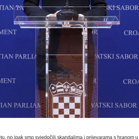
etu, no ipak smo svjedočili skandalima i prijevarama s hranom 