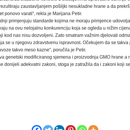
rezultiraju zaustavljanjem pošiljki nesukladne hrane a da prekrš
 ponovo varati“, rekla je Marijana Petir.
vodnji primjenjuju standarde kojima ne moraju primjerice udovolja
ju na ovu nelojalnu konkurenciju koja se ogleda u nižim cijenam
oji kod nas nisu dozvoljeni. Zato smatram važnim djelovati odmah
umnja se u njegovu zdravstvenu ispravnost. Očekujem da se takva p
 uvoze takvo meso kazne“, poručila je Petir.
jetva genetski modificiranog sjemena i proizvodnja GMO hrane a
 donijeli adekvatni zakoni, stoga je zatražila da i zakoni koji 