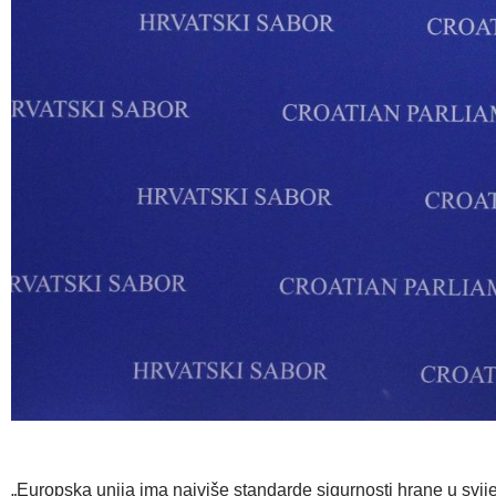
„Europska unija ima najviše standarde sigurnosti hrane u svij