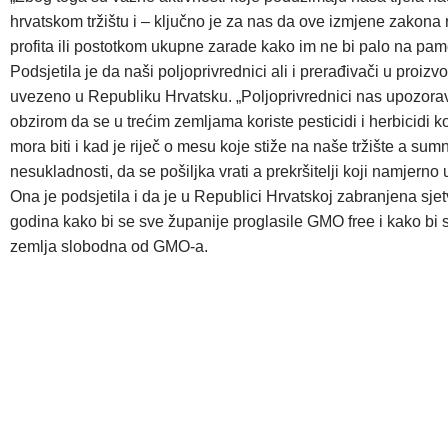
hrvatskom tržištu i – ključno je za nas da ove izmjene zakona 
profita ili postotkom ukupne zarade kako im ne bi palo na pamet
Podsjetila je da naši poljoprivrednici ali i prerađivači u proiz
uvezeno u Republiku Hrvatsku. „Poljoprivrednici nas upozorava
obzirom da se u trećim zemljama koriste pesticidi i herbicidi k
mora biti i kad je riječ o mesu koje stiže na naše tržište a s
nesukladnosti, da se pošiljka vrati a prekršitelji koji namjerno
Ona je podsjetila i da je u Republici Hrvatskoj zabranjena s
godina kako bi se sve županije proglasile GMO free i kako bi se
zemlja slobodna od GMO-a.