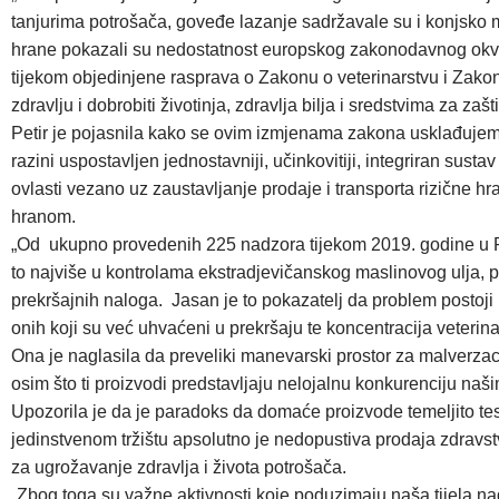
tanjurima potrošača, goveđe lazanje sadržavale su i konjsko me
hrane pokazali su nedostatnost europskog zakonodavnog okvira
tijekom objedinjene rasprava o Zakonu o veterinarstvu i Zakon
zdravlju i dobrobiti životinja, zdravlja bilja i sredstvima za zašti
Petir je pojasnila kako se ovim izmjenama zakona usklađujem
razini uspostavljen jednostavniji, učinkovitiji, integriran sus
ovlasti vezano uz zaustavljanje prodaje i transporta rizične h
hranom.
„Od ukupno provedenih 225 nadzora tijekom 2019. godine u Rep
to najviše u kontrolama ekstradjevičanskog maslinovog ulja, po
prekršajnih naloga. Jasan je to pokazatelj da problem postoji 
onih koji su već uhvaćeni u prekršaju te koncentracija veterin
Ona je naglasila da preveliki manevarski prostor za malverzacije
osim što ti proizvodi predstavljaju nelojalnu konkurenciju naš
Upozorila je da je paradoks da domaće proizvode temeljito test
jedinstvenom tržištu apsolutno je nedopustiva prodaja zdravst
za ugrožavanje zdravlja i života potrošača.
„Zbog toga su važne aktivnosti koje poduzimaju naša tijela n