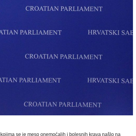
u kojima se je meso onemoćalih i bolesnih krava našlo na