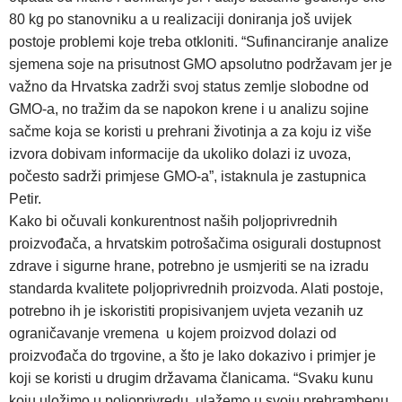
80 kg po stanovniku a u realizaciji doniranja još uvijek
postoje problemi koje treba otkloniti. “Sufinanciranje analize
sjemena soje na prisutnost GMO apsolutno podržavam jer je
važno da Hrvatska zadrži svoj status zemlje slobodne od
GMO-a, no tražim da se napokon krene i u analizu sojine
sačme koja se koristi u prehrani životinja a za koju iz više
izvora dobivam informacije da ukoliko dolazi iz uvoza,
počesto sadrži primjese GMO-a”, istaknula je zastupnica
Petir.
Kako bi očuvali konkurentnost naših poljoprivrednih
proizvođača, a hrvatskim potrošačima osigurali dostupnost
zdrave i sigurne hrane, potrebno je usmjeriti se na izradu
standarda kvalitete poljoprivrednih proizvoda. Alati postoje,
potrebno ih je iskoristiti propisivanjem uvjeta vezanih uz
ograničavanje vremena u kojem proizvod dolazi od
proizvođača do trgovine, a što je lako dokazivo i primjer je
koji se koristi u drugim državama članicama. “Svaku kunu
koju uložimo u poljoprivredu, ulažemo u svoju prehrambenu