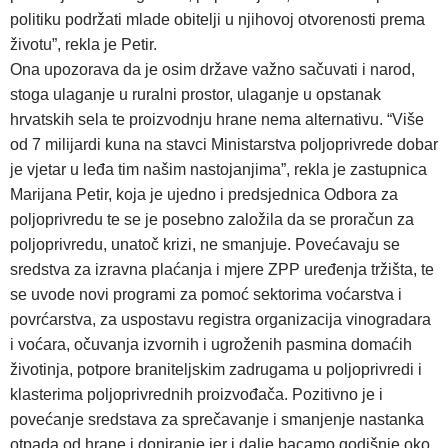
politiku podržati mlade obitelji u njihovoj otvorenosti prema
životu”, rekla je Petir.
Ona upozorava da je osim države važno sačuvati i narod,
stoga ulaganje u ruralni prostor, ulaganje u opstanak
hrvatskih sela te proizvodnju hrane nema alternativu. “Više
od 7 milijardi kuna na stavci Ministarstva poljoprivrede dobar
je vjetar u leđa tim našim nastojanjima”, rekla je zastupnica
Marijana Petir, koja je ujedno i predsjednica Odbora za
poljoprivredu te se je posebno založila da se proračun za
poljoprivredu, unatoč krizi, ne smanjuje. Povećavaju se
sredstva za izravna plaćanja i mjere ZPP uređenja tržišta, te
se uvode novi programi za pomoć sektorima voćarstva i
povrćarstva, za uspostavu registra organizacija vinogradara
i voćara, očuvanja izvornih i ugroženih pasmina domaćih
životinja, potpore braniteljskim zadrugama u poljoprivredi i
klasterima poljoprivrednih proizvođača. Pozitivno je i
povećanje sredstava za sprečavanje i smanjenje nastanka
otpada od hrane i doniranje jer i dalje bacamo godišnje oko