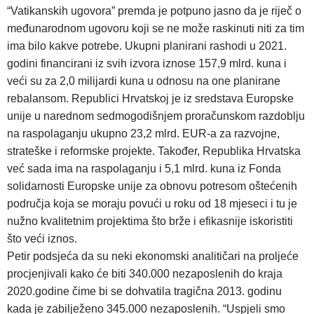
“Vatikanskih ugovora” premda je potpuno jasno da je riječ o
međunarodnom ugovoru koji se ne može raskinuti niti za tim
ima bilo kakve potrebe. Ukupni planirani rashodi u 2021.
godini financirani iz svih izvora iznose 157,9 mlrd. kuna i
veći su za 2,0 milijardi kuna u odnosu na one planirane
rebalansom. Republici Hrvatskoj je iz sredstava Europske
unije u narednom sedmogodišnjem proračunskom razdoblju
na raspolaganju ukupno 23,2 mlrd. EUR-a za razvojne,
strateške i reformske projekte. Također, Republika Hrvatska
već sada ima na raspolaganju i 5,1 mlrd. kuna iz Fonda
solidarnosti Europske unije za obnovu potresom oštećenih
područja koja se moraju povući u roku od 18 mjeseci i tu je
nužno kvalitetnim projektima što brže i efikasnije iskoristiti
što veći iznos.
Petir podsjeća da su neki ekonomski analitičari na proljeće
procjenjivali kako će biti 340.000 nezaposlenih do kraja
2020.godine čime bi se dohvatila tragična 2013. godinu
kada je zabilježeno 345.000 nezaposlenih. “Uspjeli smo