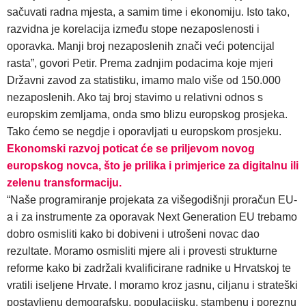
sačuvati radna mjesta, a samim time i ekonomiju. Isto tako,
razvidna je korelacija između stope nezaposlenosti i
oporavka. Manji broj nezaposlenih znači veći potencijal
rasta”, govori Petir. Prema zadnjim podacima koje mjeri
Državni zavod za statistiku, imamo malo više od 150.000
nezaposlenih. Ako taj broj stavimo u relativni odnos s
europskim zemljama, onda smo blizu europskog prosjeka.
Tako ćemo se negdje i oporavljati u europskom prosjeku.
Ekonomski razvoj poticat će se priljevom novog
europskog novca, što je prilika i primjerice za digitalnu ili
zelenu transformaciju.
“Naše programiranje projekata za višegodišnji proračun EU-
a i za instrumente za oporavak Next Generation EU trebamo
dobro osmisliti kako bi dobiveni i utrošeni novac dao
rezultate. Moramo osmisliti mjere ali i provesti strukturne
reforme kako bi zadržali kvalificirane radnike u Hrvatskoj te
vratili iseljene Hrvate. I moramo kroz jasnu, ciljanu i strateški
postavljenu demografsku, populacijsku, stambenu i poreznu