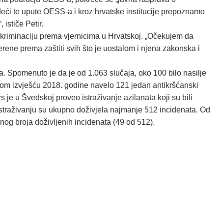
edeći te upute OESS-a i kroz hrvatske institucije prepoznamo
 ističe Petir.
iskriminaciju prema vjernicima u Hrvatskoj. „Očekujem da
erene prema zaštiti svih što je uostalom i njena zakonska i
da. Spomenuto je da je od 1.063 slučaja, oko 100 bilo nasilje
svom izvješću 2018. godine navelo 121 jedan antikršćanski
je u Švedskoj proveo istraživanje azilanata koji su bili
m istraživanju su ukupno doživjela najmanje 512 incidenata. Od
nog broja doživljenih incidenata (49 od 512).