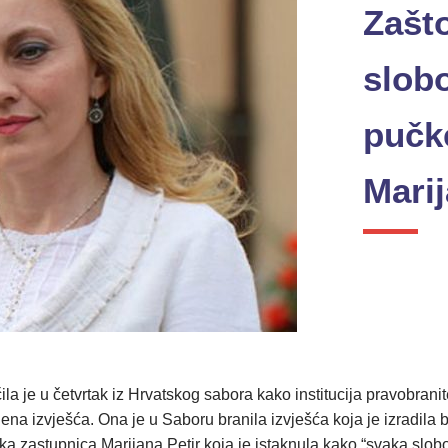
Zašto
slobo
pučke
Marij
 je u četvrtak iz Hrvatskog sabora kako institucija pravobranitel
jena izvješća. Ona je u Saboru branila izvješća koja je izradila 
orska zastupnica Marijana Petir koja je istaknula kako “svaka sl