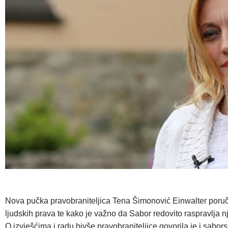
Nova pučka pravobraniteljica Tena Šimonović Einwalter poručila
ljudskih prava te kako je važno da Sabor redovito raspravlja n
O izvješćima i radu bivše pravobraniteljice govorila je i sab