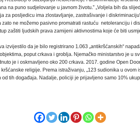
šćana na puno sudjelovanje u javnom životu.” „Voljela bih da slij
 za posljedicu ima zlostavljanje, zastrašivanje i diskriminaciju“,
da zato ne možemo pasivno promatrati rastuću netoleranciju i d
p zaštiti ljudskih prava zamijeni aktivnostima koje će biti usmj
 izvijestilo da je bilo registrirano 1.063 „antikršćanskih“ napa
objektima, poput crkava i groblja. Njemačko ministarstvo je u 
dnuto je i oskrnavljeno oko 200 crkava. 2017. godine Open Doors 
oje kršćanske religije. Prema istraživanju, „123 sudionika u ovo
 od tih događaja. Nadalje, policiji je prijavljeno samo 10% ukup