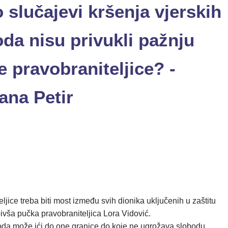
 slučajevi kršenja vjerskih
da nisu privukli pažnju
 pravobraniteljice? -
ana Petir
jice treba biti most između svih dionika uključenih u zaštitu
bivša pučka pravobraniteljica Lora Vidović.
oboda može ići do one granice do koje ne ugrožava slobodu