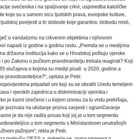
cije svećenika i na spaljivanje crkvi, usporedba katoličke
de koje su u samom srcu ljudskih prava, europske kulture,
udskoj povijesti a tri slobode koje garantira: slobodu misli,
e riječ o vandalizmu na crkvenim objektima i njihovom
takvi napadi iz godine u godinu rastu. „Premda se u medijima
edna državna institucija kako se u Hrvatskoj poštuju vjerske
bi i po Zakonu o pučkom pravobranitelju trebala reagirati? Koji
 85 slučajeva o kojima su mediji pisali u 2020. godine a
pravobraniteljice?“, upitala je Petir.
oispovijestima pripadali oni koji su se obratili Uredu temeljem
ava i vjerskih zajednica o diskriminaciji vjernika i
iko je kazni izrečeno i u kojem iznosu za tu vrstu prekršaja,
je pozivala na ukidanje priziva savjesti i ograničavanje
no je da nije radila posao koji joj je u tom segmentu
avobraniteljice u tom segmentu s Ministarstvom unutrašnjih
užnom pažnjom“, rekla je Petir.
a na području OESS-a, pokreće se „javna rasprava o