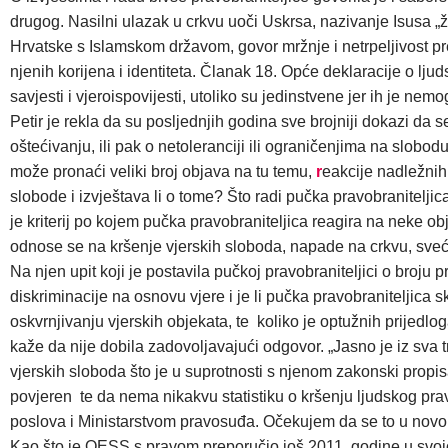
drugog. Nasilni ulazak u crkvu uoči Uskrsa, nazivanje Isusa „
Hrvatske s Islamskom državom, govor mržnje i netrpeljivost pr
njenih korijena i identiteta.
Članak 18. Opće deklaracije o ljudsk
savjesti i vjeroispovijesti, utoliko su jedinstvene jer ih je nemogu
Petir je rekla da su posljednjih godina sve brojniji dokazi da 
oštećivanju, ili pak o netoleranciji ili ograničenjima na slob
može pronaći veliki broj objava na tu temu,
r
eakcije nadležnih 
slobode i izvještava li o tome? Što radi pučka pravobraniteljic
je kriterij po kojem pučka pravobraniteljica reagira na neke o
odnose se na kršenje vjerskih sloboda, napade na crkvu, svećen
Na njen upit koji je postavila pučkoj pravobraniteljici o broju 
diskriminacije na osnovu vjere i je li pučka pravobraniteljica sk
oskvrnjivanju vjerskih objekata, te koliko je optužnih prijedlog
kaže da nije dobila zadovoljavajući odgovor. „Jasno je iz sva t
vjerskih sloboda što je u suprotnosti s njenom zakonski prop
povjeren te da nema nikakvu statistiku o kršenju ljudskog pra
poslova i Ministarstvom pravosuđa. Očekujem da se to u novom 
Kao što je OESS s pravom preporučio još 2011. godine u svojo