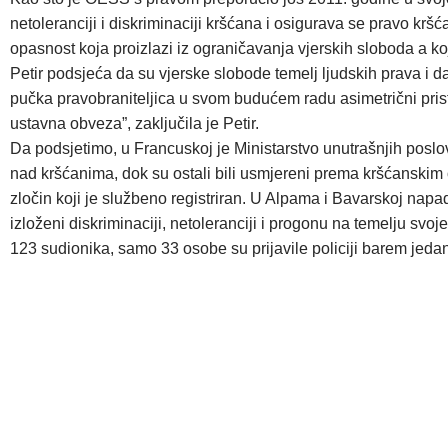
netoleranciji i diskriminaciji kršćana i osigurava se pravo kr
opasnost koja proizlazi iz ograničavanja vjerskih sloboda a koja
Petir podsjeća da su vjerske slobode temelj ljudskih prava i 
pučka pravobraniteljica u svom budućem radu asimetrični pristu
ustavna obveza”, zaključila je Petir.
Da podsjetimo, u Francuskoj je Ministarstvo unutrašnjih poslova
nad kršćanima, dok su ostali bili usmjereni prema kršćanskim 
zločin koji je službeno registriran. U Alpama i Bavarskoj napa
izloženi diskriminaciji, netoleranciji i progonu na temelju sv
123 sudionika, samo 33 osobe su prijavile policiji barem jedan