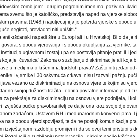
židovskim zombijem“ i drugim pogrdnim imenima, poziv na likvida
ema svemu što je katoličko, predstavlja napad na vjerske slobo
im pravima (1948.) najutjecajnija je potvrda vjerske slobode u lj
će negirati, prevladati niti uništiti.“
se antikršćanski napadi šire u Europi ali i u Hrvatskoj. Bilo da j
odu govora, slobodu vjerovanja i slobodu okupljanja za vjernike, 
institucija uglavnom izostaju pa se postavlja pitanje prati li i j
a koja je “čuvarica” Zakona o suzbijanju diskriminacije ali koja 
bjave u medijima o kršenjima ljudskih prava? Zašto niti jedan od
ike i vjernike i 30 oskvrnuća crkava, nisu izazvali pažnju pučke 
prijava vezano uz diskriminaciju na osnovu vjere te kojim su vjer
ladno svojoj dužnosti tražila i dobila povratne informacije od crk
a za prekršaje za diskriminaciju na osnovu vjere podnijela, i kol
ri izvješća pučke pravobraniteljice da je ona kroz svoje djelovan
isanom zadaćom, Ustavom RH i međunarodnim konvencijama. I jas
va na slobodu vjeroispovijesti, te da ne postoji komunikacija pr
izvještajnom razdoblju promijeni i da se ovoj temi pristupi s d
j Rezoluciji o suzbijanju netolerancije i diskriminacije kršćan