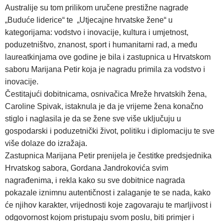
Australije su tom prilikom uručene prestižne nagrade
„Buduće liderice“ te „Utjecajne hrvatske žene“ u
kategorijama: vodstvo i inovacije, kultura i umjetnost,
poduzetništvo, znanost, sport i humanitarni rad, a među
laureatkinjama ove godine je bila i zastupnica u Hrvatskom
saboru Marijana Petir koja je nagradu primila za vodstvo i
inovacije.
Čestitajući dobitnicama, osnivačica Mreže hrvatskih žena,
Caroline Spivak, istaknula je da je vrijeme žena konačno
stiglo i naglasila je da se žene sve više uključuju u
gospodarski i poduzetnički život, politiku i diplomaciju te sve
više dolaze do izražaja.
Zastupnica Marijana Petir prenijela je čestitke predsjednika
Hrvatskog sabora, Gordana Jandrokovića svim
nagrađenima, i rekla kako su sve dobitnice nagrada
pokazale iznimnu autentičnost i zalaganje te se nada, kako
će njihov karakter, vrijednosti koje zagovaraju te marljivost i
odgovornost kojom pristupaju svom poslu, biti primjer i