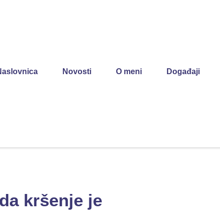
Naslovnica
Novosti
O meni
Događaji
da kršenje je