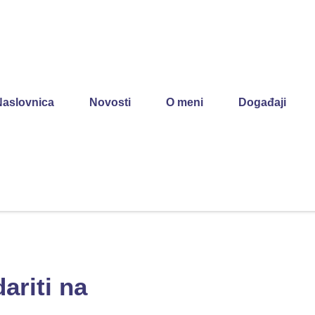
Naslovnica
Novosti
O meni
Događaji
ariti na