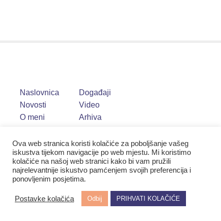
Naslovnica
Događaji
Novosti
Video
O meni
Arhiva
Ova web stranica koristi kolačiće za poboljšanje vašeg
iskustva tijekom navigacije po web mjestu. Mi koristimo
kolačiće na našoj web stranici kako bi vam pružili
najrelevantnije iskustvo pamćenjem svojih preferencija i
ponovljenim posjetima.
Postavke kolačića
Odbij
PRIHVATI KOLAČIĆE