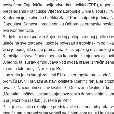
posvećena Zajedničkoj poljoprivredmoj politici (ZPP), region
predsjedanja Francuske Vijećem Europske Unije u Toursu, (Va
Konferenciju je otvorila Laëtitia Saint-Paul, potpredsjednica 
Capoulasu Santosu, predsjedniku Odbora za europske poslove p
ova Konferencija.
Sudjelujući u raspravi o Zajedničkoj poljoprivrednoj politici i 
utječe na sve građane i usko je povezan s trgovinskim politik
Ona je podsjetila da je prema analizi Europskog revizorskog s
Komisija i države članice nemaju kapacitet za njegovu cjelovitu pr
„Ujedno, taj sustav omogućava kod uvoza hrane iz trećih zema
za nultu toleranciju.“, rekla je Petir.
Upozorila je da strogi zahtjevi EU-a za europske proizvođače po
promiču javni i privatni sustavi kvalitete i certificiranja jer 
hrvatski Nacionalni sustav kvalitete „Dokazana kvaliteta“ koji
„Međutim, troškovi usklađivanja povezani s dobrovoljnim standa
u prijelaznom razdoblju“, rekla je Petir
Petir je izvijestila okupljene predstavnike nacionalnih parla
modificiranih organizama vodeći se činjenicom da je Hrvatska 