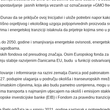
uspostavljanje jasnih kriterija vezanih uz označavanje »GMO free 
–Dunav da se priključe ovoj Inicijativi i ulože potrebni napor 
olišno osjetljivog i ekološkog uzgoja poljoprivrednih proizvoda
a i energetskoj tranziciji istaknula da prijetnje kojima smo u po
a do 2050. godine i smanjivanja energetske ovisnosti, energetski 
rilagodbama.
opskih fondova od presudnog značaja. Osim Europskog fonda za reg
nju slabije razvijenim članicama EU, budu u funkciji ostvariva
jelovanje i informiranje na razini zemalja članica pod patrona
27. podupire ulaganja u području okoliša i transeuropskih mrež
limatskim ciljevima, koja ako budu pametno usmjerena, mogu u zn
ma transporta s najmanjim utjecajem na okoliš i emisijom stakleni
opske investicijske banke (EIB) i Fondom za pravednu tranziciju
 Petir održala je u srpnju 2021. godine sastanak s potpredsje