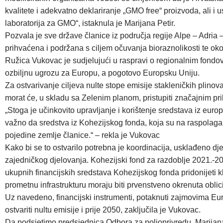
kvalitete i adekvatno deklariranje „GMO free“ proizvoda, ali i 
laboratorija za GMO“, istaknula je Marijana Petir.
Pozvala je sve države članice iz područja regije Alpe – Adria 
prihvaćena i podržana s ciljem očuvanja bioraznolikosti te ok
Ružica Vukovac je sudjelujući u raspravi o regionalnim fondovim
ozbiljnu ugrozu za Europu, a pogotovo Europsku Uniju.
Za ostvarivanje ciljeva nulte stope emisije stakleničkih plinov
morat će, u skladu sa Zelenim planom, pristupiti značajnim p
„Stoga je učinkovito upravljanje i korištenje sredstava iz eur
važno da sredstva iz Kohezijskog fonda, koja su na raspolaga
pojedine zemlje članice.“ – rekla je Vukovac
Kako bi se to ostvarilo potrebna je koordinacija, usklađeno d
zajedničkog djelovanja. Kohezijski fond za razdoblje 2021.-20
ukupnih financijskih sredstava Kohezijskog fonda pridonijeti k
prometnu infrastrukturu moraju biti prvenstveno okrenuta oblici
Uz navedeno, financijski instrumenti, potaknuti zajmovima Eur
ostvariti nultu emisije i prije 2050, zaključila je Vukovac.
Da podsjetimo predsjednica Odbora za poljoprivredu, Marijana