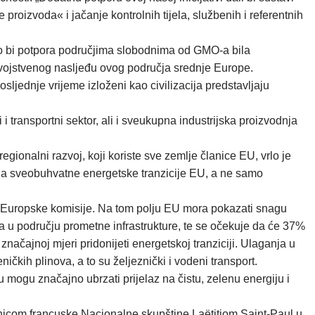
proizvoda« i jačanje kontrolnih tijela, službenih i referentnih
kako bi potpora područjima slobodnima od GMO-a bila
 svojstvenog nasljeđu ovog područja srednje Europe.
sljednje vrijeme izloženi kao civilizacija predstavljaju
i transportni sektor, ali i sveukupna industrijska proizvodnja
ionalni razvoj, koji koriste sve zemlje članice EU, vrlo je
nja sveobuhvatne energetske tranzicije EU, a ne samo
tom Europske komisije. Na tom polju EU mora pokazati snagu
a u području prometne infrastrukture, te se očekuje da će 37%
ačajnoj mjeri pridonijeti energetskoj tranziciji. Ulaganja u
čkih plinova, a to su željeznički i vodeni transport.
 mogu značajno ubrzati prijelaz na čistu, zelenu energiju i
dnicom francuske Nacionalne skupštine Laëtitiom Saint-Paul u