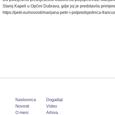
Staroj Kapeli u Općini Dubrava, gdje joj je predstavila primj
https://petir.eu/novosti/marijana-petir-i-potpredsjednica-francu
Naslovnica
Događaji
Novosti
Video
O meni
Arhiva