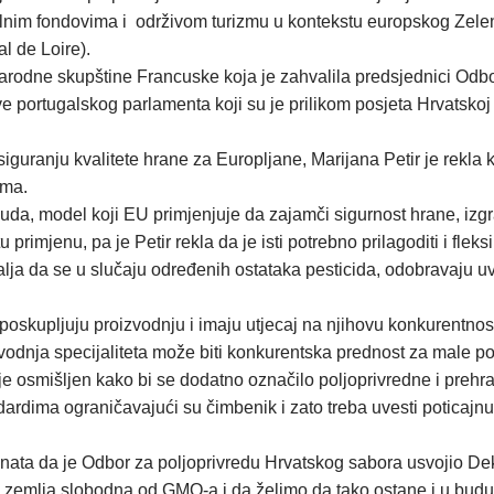
alnim fondovima i održivom turizmu u kontekstu europskog Zele
l de Loire).
Narodne skupštine Francuske koja je zahvalila predsjednici Odbo
ortugalskog parlamenta koji su je prilikom posjeta Hrvatskoj 
osiguranju kvalitete hrane za Europljane, Marijana Petir je rekla 
ama.
uda, model koji EU primjenjuje da zajamči sigurnost hrane, izg
imjenu, pa je Petir rekla da je isti potrebno prilagoditi i fleksibi
lja da se u slučaju određenih ostataka pesticida, odobravaju u
skupljuju proizvodnju i imaju utjecaj na njihovu konkurentnost. Z
proizvodnja specijaliteta može biti konkurentska prednost za male 
 je osmišljen kako bi se dodatno označilo poljoprivredne i prehr
rdima ograničavajući su čimbenik i zato treba uvesti poticajnu p
menata da je Odbor za poljoprivredu Hrvatskog sabora usvojio De
zemlja slobodna od GMO-a i da želimo da tako ostane i u budućnos