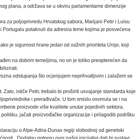
nog plana, a održava se u okviru parlamentarne dimenzije
ra za poljoprivredu Hrvatskog sabora, Marijani Petir i Luisu
i Portugalu potaknuli da adresira teme kojima je posvećena
kako je sigurnost hrane jedan od važnih prioriteta Unije, koji
rađen na dobrim temeljima, no on je toliko preopterećen da
lizirati.
vozna odstupanja što ocjenjujem neprihvatljivim i zalažem se
ato, ističe Petir, trebalo bi proširiti usvajanje standarda koje
poljoprivrednike i prerađivače. U tom smislu osvrnula se i na
ambene proizvode više kvalitete unutar pojedinih sektora.
olitiku, jačati proizvođačke organizacije i prilagoditi podršku
klaraciju o Alpe-Adria-Dunav regiji slobodnoj od genetski
ti. „Dodatnu potporu ovoj našoj inicijativi dali bi sustavi